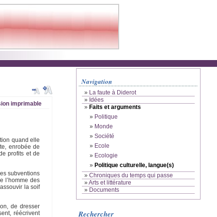
Navigation
»
La faute à Diderot
»
Idées
ion imprimable
»
Faits et arguments
»
Politique
»
Monde
»
Société
ation quand elle
»
Ecole
ste, enrobée de
e profits et de
»
Ecologie
»
Politique culturelle, langue(s)
des subventions
»
Chroniques du temps qui passe
 de l’homme des
»
Arts et littérature
assouvir la soif
»
Documents
ion, de dresser
Rechercher
ent, réécrivent