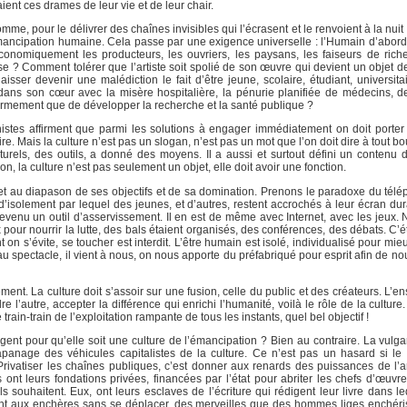
aient ces drames de leur vie et de leur chair.
me, pour le délivrer des chaînes invisibles qui l’écrasent et le renvoient à la nui
ancipation humaine. Cela passe par une exigence universelle : l’Humain d’abord. 
conomiquement les producteurs, les ouvriers, les paysans, les faiseurs de ri
se ? Comment tolérer que l’artiste soit spolié de son œuvre qui devient un objet d
ser devenir une malédiction le fait d’être jeune, scolaire, étudiant, universi
ans son cœur avec la misère hospitalière, la pénurie planifiée de médecins, 
 l’armement que de développer la recherche et la santé publique ?
tes affirment que parmi les solutions à engager immédiatement on doit porter h
re. Mais la culture n’est pas un slogan, n’est pas un mot que l’on doit dire à tout 
urels, des outils, a donné des moyens. Il a aussi et surtout défini un contenu 
on, la culture n’est pas seulement un objet, elle doit avoir une fonction.
met au diapason de ses objectifs et de sa domination. Prenons le paradoxe du télé
t d’isolement par lequel des jeunes, et d’autres, restent accrochés à leur écran d
venu un outil d’asservissement. Il en est de même avec Internet, avec les jeux.
our nourrir la lutte, des bals étaient organisés, des conférences, des débats. C’é
on s’évite, se toucher est interdit. L’être humain est isolé, individualisé pour mieu
s au spectacle, il vient à nous, on nous apporte du préfabriqué pour esprit afin de n
ment. La culture doit s’assoir sur une fusion, celle du public et des créateurs. L’
 l’autre, accepter la différence qui enrichi l’humanité, voilà le rôle de la culture
train-train de l’exploitation rampante de tous les instants, quel bel objectif !
nt pour qu’elle soit une culture de l’émancipation ? Bien au contraire. La vulgari
t l’apanage des véhicules capitalistes de la culture. Ce n’est pas un hasard si 
Privatiser les chaînes publiques, c’est donner aux renards des puissances de l’
s ont leurs fondations privées, financées par l’état pour abriter les chefs d’œuvr
ils souhaitent. Eux, ont leurs esclaves de l’écriture qui rédigent leur livre dans 
tant aux enchères sans se déplacer, des merveilles que des hommes liges enchéri