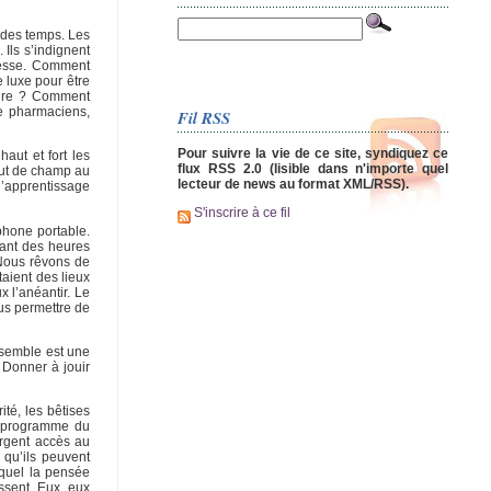
t des temps. Les
Ils s’indignent
chesse. Comment
e luxe pour être
taire ? Comment
de pharmaciens,
Fil RSS
Pour suivre la vie de ce site, syndiquez ce
aut et fort les
flux RSS 2.0 (lisible dans n'importe quel
bout de champ au
lecteur de news au format XML/RSS).
d’apprentissage
S'inscrire à ce fil
phone portable.
urant des heures
 Nous rêvons de
taient des lieux
x l’anéantir. Le
ous permettre de
ensemble est une
. Donner à jouir
té, les bêtises
le programme du
argent accès au
e qu’ils peuvent
lequel la pensée
ssent. Eux, eux