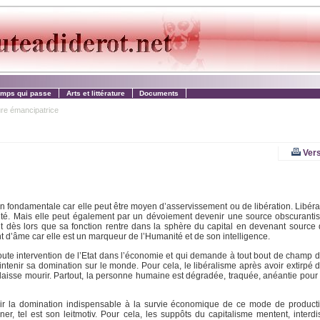
emps qui passe
Arts et littérature
Documents
ure émancipatrice
Vers
tion fondamentale car elle peut être moyen d’asservissement ou de libération. Libér
térité. Mais elle peut également par un dévoiement devenir une source obscuranti
t dès lors que sa fonction rentre dans la sphère du capital en devenant source d
t d’âme car elle est un marqueur de l’Humanité et de son intelligence.
oute intervention de l’Etat dans l’économie et qui demande à tout bout de champ 
intenir sa domination sur le monde. Pour cela, le libéralisme après avoir extirpé
 le laisse mourir. Partout, la personne humaine est dégradée, traquée, anéantie pour 
nir la domination indispensable à la survie économique de ce mode de product
 tel est son leitmotiv. Pour cela, les suppôts du capitalisme mentent, interdis