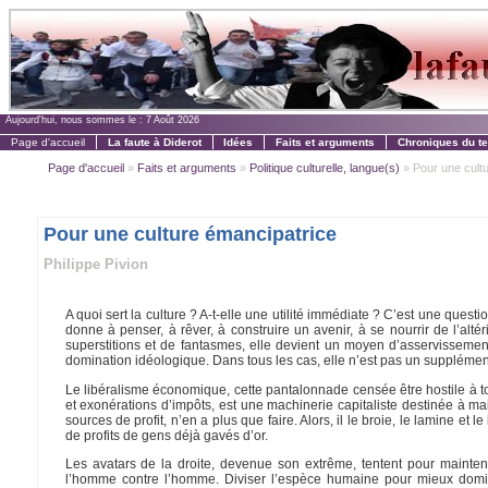
Aujourd'hui, nous sommes le :
7 Août 2026
Page d'accueil
La faute à Diderot
Idées
Faits et arguments
Chroniques du t
Page d'accueil
»
Faits et arguments
»
Politique culturelle, langue(s)
» Pour une cult
Pour une culture émancipatrice
Philippe Pivion
A quoi sert la culture ? A-t-elle une utilité immédiate ? C’est une ques
donne à penser, à rêver, à construire un avenir, à se nourrir de l’al
superstitions et de fantasmes, elle devient un moyen d’asservissemen
domination idéologique. Dans tous les cas, elle n’est pas un supplémen
Le libéralisme économique, cette pantalonnade censée être hostile à t
et exonérations d’impôts, est une machinerie capitaliste destinée à ma
sources de profit, n’en a plus que faire. Alors, il le broie, le lamine et
de profits de gens déjà gavés d’or.
Les avatars de la droite, devenue son extrême, tentent pour mainte
l’homme contre l’homme. Diviser l’espèce humaine pour mieux dominer,