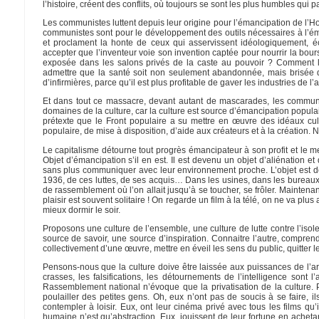
l’histoire, créent des conflits, où toujours se sont les plus humbles qui p
Les communistes luttent depuis leur origine pour l’émancipation de l’Hom
communistes sont pour le développement des outils nécessaires à l’ém
et proclament la honte de ceux qui asservissent idéologiquement, é
accepter que l’inventeur voie son invention captée pour nourrir la bour
exposée dans les salons privés de la caste au pouvoir ? Comment lais
admettre que la santé soit non seulement abandonnée, mais brisée d
d’infirmières, parce qu’il est plus profitable de gaver les industries de
Et dans tout ce massacre, devant autant de mascarades, les communis
domaines de la culture, car la culture est source d’émancipation populai
prétexte que le Front populaire a su mettre en œuvre des idéaux cult
populaire, de mise à disposition, d’aide aux créateurs et à la création. N
Le capitalisme détourne tout progrès émancipateur à son profit et le 
Objet d’émancipation s’il en est. Il est devenu un objet d’aliénation e
sans plus communiquer avec leur environnement proche. L’objet est de
1936, de ces luttes, de ses acquis… Dans les usines, dans les bureaux p
de rassemblement où l’on allait jusqu’à se toucher, se frôler. Maintenant 
plaisir est souvent solitaire ! On regarde un film à la télé, on ne va plu
mieux dormir le soir.
Proposons une culture de l’ensemble, une culture de lutte contre l’isole
source de savoir, une source d’inspiration. Connaitre l’autre, comprendre
collectivement d’une œuvre, mettre en éveil les sens du public, quitter le 
Pensons-nous que la culture doive être laissée aux puissances de l’arge
crasses, les falsifications, les détournements de l’intelligence son
Rassemblement national n’évoque que la privatisation de la culture. 
poulailler des petites gens. Oh, eux n’ont pas de soucis à se faire, il
contempler à loisir. Eux, ont leur cinéma privé avec tous les films qu’
humaine n’est qu’abstraction. Eux, jouissent de leur fortune en ache