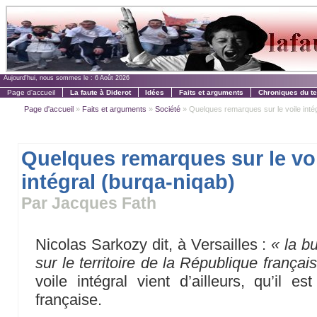
Aujourd'hui, nous sommes le :
6 Août 2026
Page d'accueil
La faute à Diderot
Idées
Faits et arguments
Chroniques du t
Page d'accueil
»
Faits et arguments
»
Société
» Quelques remarques sur le voile inté
Quelques remarques sur le vo
intégral (burqa-niqab)
Par Jacques Fath
Nicolas Sarkozy dit, à Versailles :
« la b
sur le territoire de la République françai
voile intégral vient d’ailleurs, qu’il e
française.