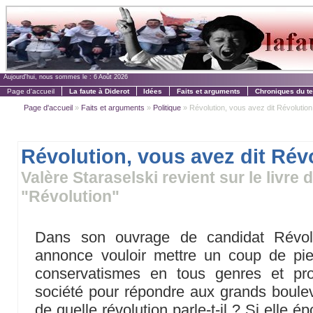
Aujourd'hui, nous sommes le :
6 Août 2026
Page d'accueil
La faute à Diderot
Idées
Faits et arguments
Chroniques du t
Page d'accueil
»
Faits et arguments
»
Politique
» Révolution, vous avez dit Révolution
Révolution, vous avez dit Rév
Valère Staraselski revient sur le liv
"Révolution"
Dans son ouvrage de candidat Révo
annonce vouloir mettre un coup de pie
conservatismes en tous genres et pro
société pour répondre aux grands boule
de quelle révolution parle-t-il ? Si elle ép