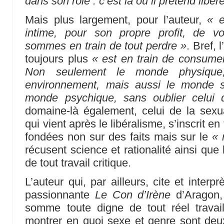
dans son rôle : c’est là où il prétend libére
Mais plus largement, pour l’auteur,
« e
intime, pour son propre profit, de vo
sommes en train de tout perdre »
. Bref,
toujours plus
« est en train de consumer
Non seulement le monde physique
environnement, mais aussi le monde 
monde psychique, sans oublier celui 
domaine-là également, celui de la sexual
qui vient après le libéralisme, s’inscrit en
fondées non sur des faits mais sur le
« 
récusent science et rationalité ainsi que 
de tout travail critique.
L’auteur qui, par ailleurs, cite et inte
passionnante
Le Con d’Irène
d’Aragon, 
somme toute digne de tout réel travail
montrer en quoi sexe et genre sont deu