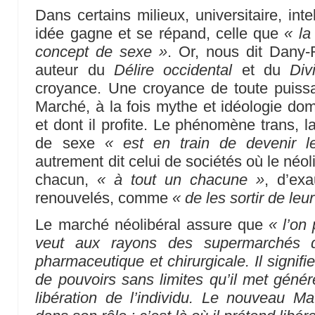
Dans certains milieux, universitaire, int
idée gagne et se répand, celle que
« la
concept de sexe »
. Or, nous dit Dany-R
auteur du
Délire occidental
et du
Div
croyance. Une croyance de toute puissa
Marché, à la fois mythe et idéologie dom
et dont il profite. Le phénomène trans
de sexe
« est en train de devenir 
autrement dit celui de sociétés où le néo
chacun,
« à tout un chacune »
, d’exa
renouvelés, comme
« de les sortir de le
Le marché néolibéral assure que
« l’on
veut aux rayons des supermarchés de
pharmaceutique et chirurgicale. Il signif
de pouvoirs sans limites qu’il met géné
libération de l’individu. Le nouveau Maî