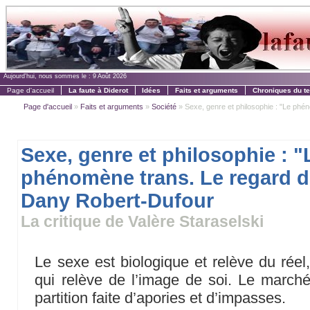
Aujourd'hui, nous sommes le :
9 Août 2026
Page d'accueil
La faute à Diderot
Idées
Faits et arguments
Chroniques du t
Page d'accueil
»
Faits et arguments
»
Société
» Sexe, genre et philosophie : "Le phén
Sexe, genre et philosophie : "
phénomène trans. Le regard d
Dany Robert-Dufour
La critique de Valère Staraselski
Le sexe est biologique et relève du réel
qui relève de l’image de soi. Le march
partition faite d’apories et d’impasses.