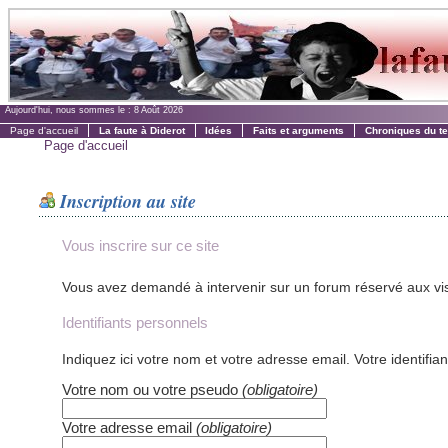
Aujourd'hui, nous sommes le :
8 Août 2026
Page d'accueil
La faute à Diderot
Idées
Faits et arguments
Chroniques du t
Page d'accueil
Inscription au site
Vous inscrire sur ce site
Vous avez demandé à intervenir sur
Identifiants personnels
Indiquez ici votre nom et votre adresse email. Votre identifi
Votre nom ou votre pseudo
(obligatoire)
Votre adresse email
(obligatoire)