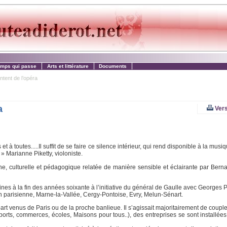
emps qui passe
Arts et littérature
Documents
ntent de l’opéra
a
Vers
t à toutes.....Il suffit de se faire ce silence intérieur, qui rend disponible à la musi
 » Marianne Piketty, violoniste.
, culturelle et pédagogique relatée de manière sensible et éclairante par Bernar
velines à la fin des années soixante à l’initiative du général de Gaulle avec Georges
on parisienne, Marne-la-Vallée, Cergy-Pontoise, Evry, Melun-Sénart.
art venus de Paris ou de la proche banlieue. Il s’agissait majoritairement de coupl
nsports, commerces, écoles, Maisons pour tous..), des entreprises se sont installée