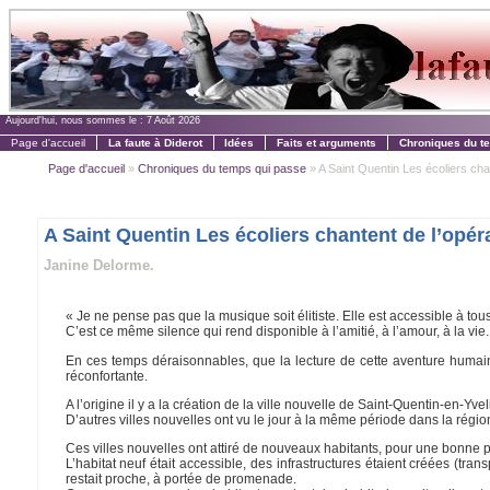
Aujourd'hui, nous sommes le :
7 Août 2026
Page d'accueil
La faute à Diderot
Idées
Faits et arguments
Chroniques du t
Page d'accueil
»
Chroniques du temps qui passe
» A Saint Quentin Les écoliers cha
A Saint Quentin Les écoliers chantent de l’opér
Janine Delorme.
« Je ne pense pas que la musique soit élitiste. Elle est accessible à tous e
C’est ce même silence qui rend disponible à l’amitié, à l’amour, à la vie.
En ces temps déraisonnables, que la lecture de cette aventure humaine
réconfortante.
A l’origine il y a la création de la ville nouvelle de Saint-Quentin-en-Y
D’autres villes nouvelles ont vu le jour à la même période dans la régi
Ces villes nouvelles ont attiré de nouveaux habitants, pour une bonne p
L’habitat neuf était accessible, des infrastructures étaient créées (tra
restait proche, à portée de promenade.