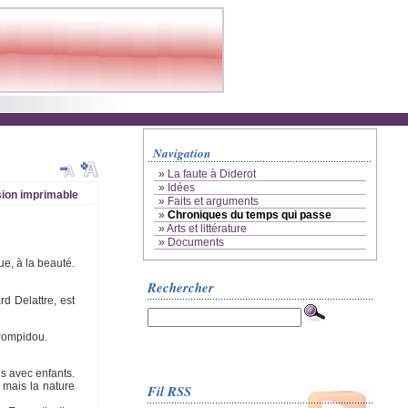
Navigation
»
La faute à Diderot
»
Idées
ion imprimable
»
Faits et arguments
»
Chroniques du temps qui passe
»
Arts et littérature
»
Documents
que, à la beauté.
Rechercher
d Delattre, est
 Pompidou.
es avec enfants.
s mais la nature
Fil RSS