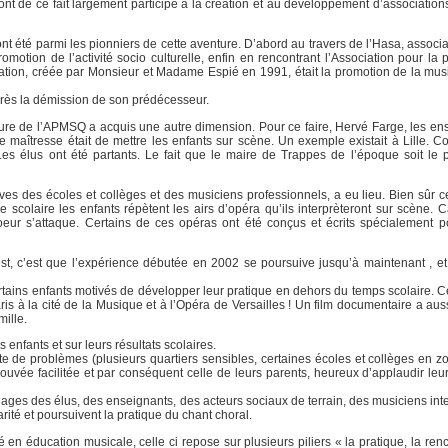
t de ce fait largement participé à la création et au développement d’associations.
nt été parmi les pionniers de cette aventure. D’abord au travers de l’Hasa, associ
romotion de l’activité socio culturelle, enfin en rencontrant l’Association pour la
iation, créée par Monsieur et Madame Espié en 1991, était la promotion de la mus
après la démission de son prédécesseur.
nture de l’APMSQ a acquis une autre dimension. Pour ce faire, Hervé Farge, les ens
ée maîtresse était de mettre les enfants sur scène. Un exemple existait à Lille. 
. Les élus ont été partants. Le fait que le maire de Trappes de l’époque soit le 
ves des écoles et collèges et des musiciens professionnels, a eu lieu. Bien sûr c
colaire les enfants répètent les airs d’opéra qu’ils interprèteront sur scène. Car
hoeur s’attaque. Certains de ces opéras ont été conçus et écrits spécialement 
st, c’est que l’expérience débutée en 2002 se poursuive jusqu’à maintenant , et q
rtains enfants motivés de développer leur pratique en dehors du temps scolaire. Ce
is à la cité de la Musique et à l’Opéra de Versailles ! Un film documentaire a auss
mille.
nfants et sur leurs résultats scolaires.
 de problèmes (plusieurs quartiers sensibles, certaines écoles et collèges en zone
 trouvée facilitée et par conséquent celle de leurs parents, heureux d’applaudir le
gnages des élus, des enseignants, des acteurs sociaux de terrain, des musiciens int
ité et poursuivent la pratique du chant choral.
en éducation musicale, celle ci repose sur plusieurs piliers « la pratique, la ren