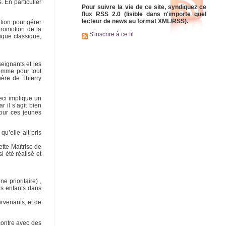
 En particulier
Pour suivre la vie de ce site, syndiquez ce
flux RSS 2.0 (lisible dans n'importe quel
lecteur de news au format XML/RSS).
ation pour gérer
 promotion de la
S'inscrire à ce fil
ique classique,
eignants et les
Comme pour tout
père de Thierry
eci implique un
 il s’agit bien
pour ces jeunes
u’elle ait pris
tte Maîtrise de
i été réalisé et
 prioritaire) ,
urs enfants dans
ervenants, et de
contre avec des