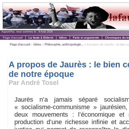
Aujourd'hui, nous sommes le :
9 Août 2026
Page d'accueil
La faute à Diderot
Idées
Faits et arguments
Chroniques du t
Page d'accueil
»
Idées
»
Philosophie, anthropologie...
» A propos de Jaurès : le bien
A propos de Jaurès : le bien
de notre époque
Par André Tosel
Jaurès n’a jamais séparé sociali
« socialisme-communisme » jaurésien, c
deux mouvements : l’économique et so
production d’une richesse infinie et a