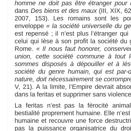
homme ne doit pas être étranger pou
dans
Des biens et des maux
(III, XIX, 6
2007, 153). Les romains sont les por
enveloppe
« la société universelle du 
est repensé ; il n’est plus l’étranger qui
celui qui lèse à son profit la société d
Rome.
« Il nous faut honorer, conserver
union, cette société commune à tout 
sommes disposés à dépouiller et à léser
société du genre humain, qui est par-
nature, doit nécessairement se corrompr
V, 21). A la limite, l’Empire devrait abs
dans la feritas et supprimer sans violenc
La feritas n’est pas la férocité anima
bestialité proprement humaine. Elle n’es
humaine et recouvre une force destructri
pas la puissance organisatrice du droit