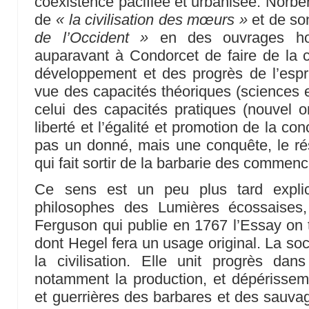
coexistence pacifiée et urbanisée. Norbe
de
« la civilisation des mœurs »
et de so
de l’Occident »
en des ouvrages hom
auparavant à Condorcet de faire de la ci
développement et des progrès de l’espr
vue des capacités théoriques (sciences 
celui des capacités pratiques (nouvel or
liberté et l’égalité et promotion de la c
pas un donné, mais une conquête, le résu
qui fait sortir de la barbarie des commen
Ce sens est un peu plus tard explici
philosophes des Lumières écossaises,
Ferguson qui publie en 1767 l’Essay on t
dont Hegel fera un usage original. La socié
la civilisation. Elle unit progrès da
notamment la production, et dépérisseme
et guerrières des barbares et des sauvag