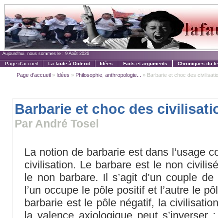
Aujourd'hui, nous sommes le :
9 Août 2026
Page d'accueil
La faute à Diderot
Idées
Faits et arguments
Chroniques du t
Page d'accueil
»
Idées
»
Philosophie, anthropologie...
» Barbarie et choc des civilisati
Barbarie et choc des civilisat
Par André Tosel
La notion de barbarie est dans l’usage 
civilisation. Le barbare est le non civilis
le non barbare. Il s’agit d’un couple d
l’un occupe le pôle positif et l’autre le p
barbarie est le pôle négatif, la civilisati
la valence axiologique peut s’inverser : 