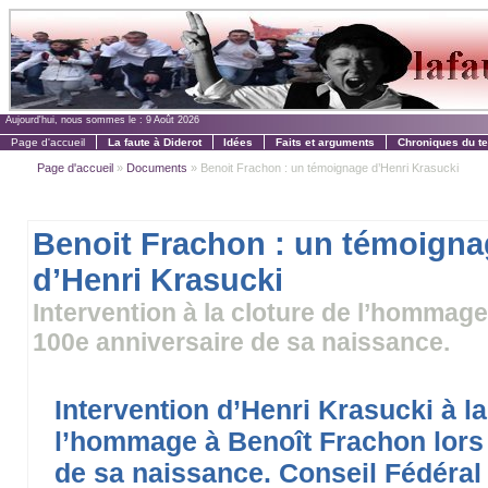
Aujourd'hui, nous sommes le :
9 Août 2026
Page d'accueil
La faute à Diderot
Idées
Faits et arguments
Chroniques du t
Page d'accueil
»
Documents
» Benoit Frachon : un témoignage d’Henri Krasucki
Benoit Frachon : un témoign
d’Henri Krasucki
Intervention à la cloture de l’hommag
100e anniversaire de sa naissance.
Intervention d’Henri Krasucki à la
l’hommage à Benoît Frachon lors
de sa naissance. Conseil Fédéral 