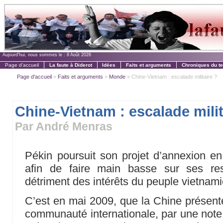
Aujourd'hui, nous sommes le :
8 Août 2026
Page d'accueil
La faute à Diderot
Idées
Faits et arguments
Chroniques du t
Page d'accueil
»
Faits et arguments
»
Monde
» Chine-Vietnam : escalade militaire ?
Chine-Vietnam : escalade milit
Par André Menras
Pékin poursuit son projet d’annexion e
afin de faire main basse sur ses res
détriment des intérêts du peuple vietnami
C’est en mai 2009, que la Chine présente
communauté internationale, par une note