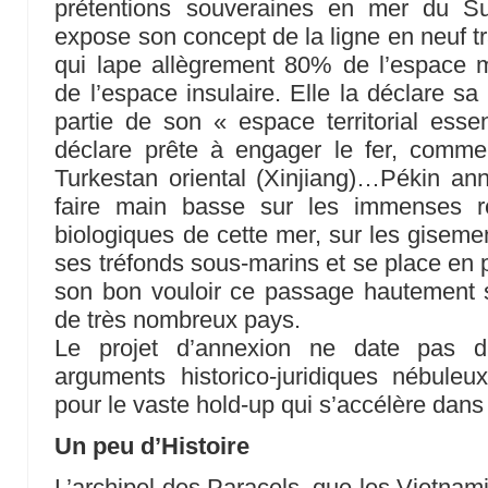
prétentions souveraines en mer du Su
expose son concept de la ligne en neuf t
qui lape allègrement 80% de l’espace mar
de l’espace insulaire. Elle la déclare sa
partie de son « espace territorial essen
déclare prête à engager le fer, comme
Turkestan oriental (Xinjiang)…Pékin an
faire main basse sur les immenses re
biologiques de cette mer, sur les giseme
ses tréfonds sous-marins et se place en p
son bon vouloir ce passage hautement st
de très nombreux pays.
Le projet d’annexion ne date pas d’
arguments historico-juridiques nébuleu
pour le vaste hold-up qui s’accélère dan
Un peu d’Histoire
L’archipel des Paracels, que les Vietnam