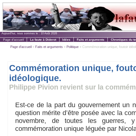
Aujourd'hui, nous sommes le :
10 Août 2026
Page d'accueil
La faute à Diderot
Idées
Faits et arguments
Chroniques du t
Page d'accueil
»
Faits et arguments
»
Politique
» Commémoration unique, foutoir idéol
Commémoration unique, fouto
idéologique.
Philippe Pivion revient sur la commé
Est-ce de la part du gouvernement un
question mérite d’être posée avec la co
novembre, de toutes les guerres, y 
commémoration unique léguée par Nicol