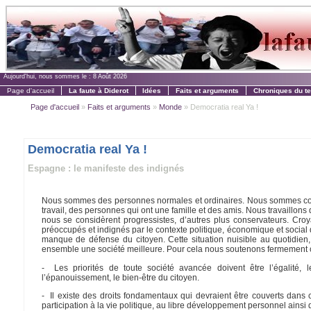
Aujourd'hui, nous sommes le :
8 Août 2026
Page d'accueil
La faute à Diderot
Idées
Faits et arguments
Chroniques du t
Page d'accueil
»
Faits et arguments
»
Monde
» Democratia real Ya !
Democratia real Ya !
Espagne : le manifeste des indignés
Nous sommes des personnes normales et ordinaires. Nous sommes comme 
travail, des personnes qui ont une famille et des amis. Nous travaillons 
nous se considèrent progressistes, d’autres plus conservateurs. Cr
préoccupés et indignés par le contexte politique, économique et social 
manque de défense du citoyen. Cette situation nuisible au quotidien
ensemble une société meilleure. Pour cela nous soutenons fermement ce
- Les priorités de toute société avancée doivent être l’égalité, l
l’épanouissement, le bien-être du citoyen.
- Il existe des droits fondamentaux qui devraient être couverts dans ce
participation à la vie politique, au libre développement personnel ains