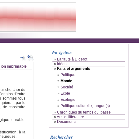
Navigation
»
La faute à Diderot
»
Idées
ion imprimable
»
Faits et arguments
»
Politique
»
Monde
»
Société
our chercher du
»
Ecole
Certains d’entre
ous sommes tous
»
Ecologie
anquiers… par le
»
Politique culturelle, langue(s)
, de construire
»
Chroniques du temps qui passe
»
Arts et littérature
ogique durable,
»
Documents
’éducation, à la
Rechercher
 heureuse.