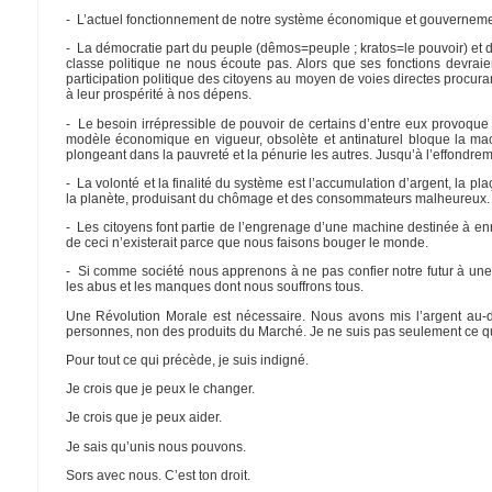
- L’actuel fonctionnement de notre système économique et gouvernement
- La démocratie part du peuple (dêmos=peuple ; kratos=le pouvoir) et da
classe politique ne nous écoute pas. Alors que ses fonctions devraien
participation politique des citoyens au moyen de voies directes procura
à leur prospérité à nos dépens.
- Le besoin irrépressible de pouvoir de certains d’entre eux provoque un
modèle économique en vigueur, obsolète et antinaturel bloque la mac
plongeant dans la pauvreté et la pénurie les autres. Jusqu’à l’effondrem
- La volonté et la finalité du système est l’accumulation d’argent, la pla
la planète, produisant du chômage et des consommateurs malheureux.
- Les citoyens font partie de l’engrenage d’une machine destinée à e
de ceci n’existerait parce que nous faisons bouger le monde.
- Si comme société nous apprenons à ne pas confier notre futur à une r
les abus et les manques dont nous souffrons tous.
Une Révolution Morale est nécessaire. Nous avons mis l’argent au-
personnes, non des produits du Marché. Je ne suis pas seulement ce que 
Pour tout ce qui précède, je suis indigné.
Je crois que je peux le changer.
Je crois que je peux aider.
Je sais qu’unis nous pouvons.
Sors avec nous. C’est ton droit.