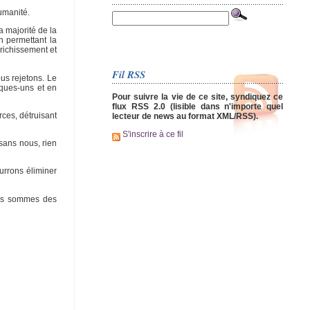
umanité.
a majorité de la
n permettant la
nrichissement et
Fil RSS
ous rejetons. Le
lques-uns et en
Pour suivre la vie de ce site, syndiquez ce
flux RSS 2.0 (lisible dans n'importe quel
rces, détruisant
lecteur de news au format XML/RSS).
S'inscrire à ce fil
sans nous, rien
urrons éliminer
ous sommes des