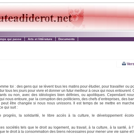
emps qui passe
Arts et littérature
Documents
Vers
toi : des gens qui se lèvent tous les matins pour étudier, pour travailler ou p
dur tous les jours pour vivre et donner un futur meilleur à ceux qui nous entourent. 
oyants ou non, avec des idéologies bien définies, ou apolitiques. Cependant n
qui nous entoure, par la corruption des politiciens, des chefs d’entreprises, des b
, peut être changée si nous nous unissons. Il est temps de se mettre en marche
 qui suit :
e progrès, la solidarité, le libre accès à la culture, le développement écol
s sociétés tels que le droit au logement, au travail, à la culture, à la santé, à l
i que le droit à la consommation des biens nécessaires pour mener une vie saine et