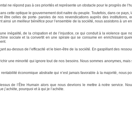
al ne répond pas à ces priorités et représente un obstacle pour le progrès de l’h
ns cette optique le gouvernement doit naitre du peuple. Toutefois, dans ce pays, l
t être celles de porte- paroles de nos revendications auprès des institutions, e
nt ainsi un meilleur bénéfice pour l’ensemble de la société, nous assistons à un e
e inégalité, de la crispation et de l’injustice, ce qui conduit à la violence que n
hine sociale et la convertit en une spirale qui se consume en enrichissant que
ent.
çant au-dessus de l’efficacité et le bien-être de la société. En gaspillant des ressou
nrichir une minorité qui ignore tout de nos besoins. Nous sommes anonymes, mais 
entabilité économique abstraite qui n’est jamais favorable à la majorité, nous po
dessus de l’Être Humain alors que nous devrions le mettre à notre service. N
j’achète, pourquoi et à qui je l’achète.