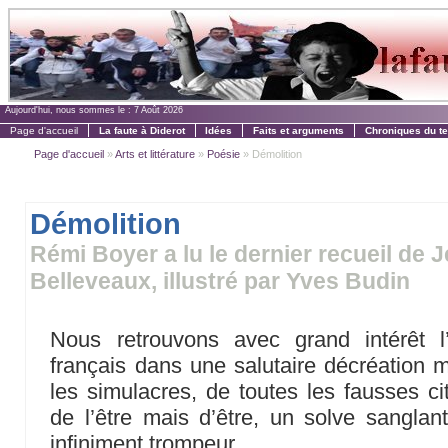
Aujourd'hui, nous sommes le :
7 Août 2026
Page d'accueil
La faute à Diderot
Idées
Faits et arguments
Chroniques du t
Page d'accueil
»
Arts et littérature
»
Poésie
» Démolition
Démolition
Rémi Boyer a lu le dernier recueil de
Belleveaux, illustré par Yves Budin
Nous retrouvons avec grand intérêt l
français dans une salutaire décréation m
les simulacres, de toutes les fausses ci
de l’être mais d’être, un solve sanglan
infiniment trompeur.