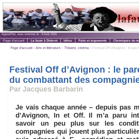
Aujourd'hui, nous sommes le :
8 Août 2026
Page d'accueil
La faute à Diderot
Idées
Faits et arguments
Chroniques du t
Page d'accueil
»
Arts et littérature
»
Théatre, cinéma
» Festival Off d’Avignon : le par
Festival Off d’Avignon : le pa
du combattant des compagni
Par Jacques Barbarin
Je vais chaque année – depuis pas ma
d’Avignon, In et Off. Il m’a paru in
savoir un peu plus sur les condit
compagnies qui jouent plus particuliè