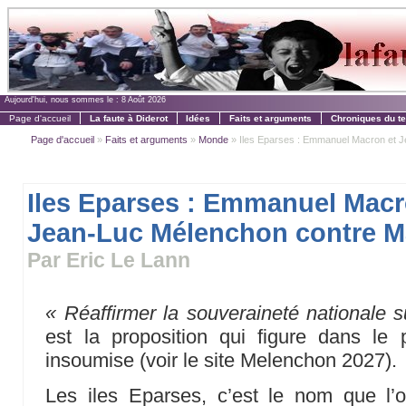
Aujourd'hui, nous sommes le :
8 Août 2026
Page d'accueil
La faute à Diderot
Idées
Faits et arguments
Chroniques du t
Page d'accueil
»
Faits et arguments
»
Monde
» Iles Eparses : Emmanuel Macron et J
Iles Eparses : Emmanuel Macr
Jean-Luc Mélenchon contre 
Par Eric Le Lann
« Réaffirmer la souveraineté nationale s
est la proposition qui figure dans l
insoumise (voir le site Melenchon 2027).
Les iles Eparses, c’est le nom que l