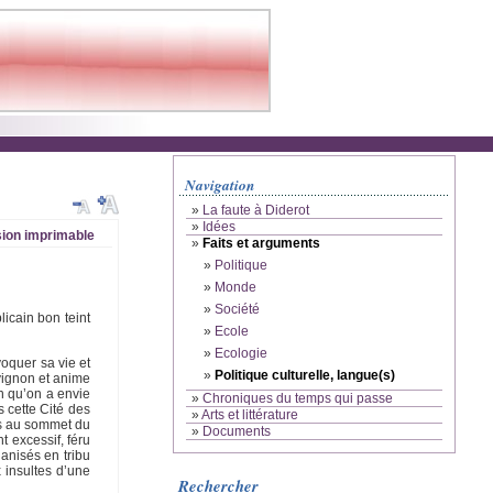
Navigation
»
La faute à Diderot
»
Idées
ion imprimable
»
Faits et arguments
»
Politique
»
Monde
»
Société
icain bon teint
»
Ecole
»
Ecologie
oquer sa vie et
»
Politique culturelle, langue(s)
vignon et anime
in qu’on a envie
»
Chroniques du temps qui passe
 cette Cité des
»
Arts et littérature
ors au sommet du
»
Documents
t excessif, féru
anisés en tribu
x insultes d’une
Rechercher