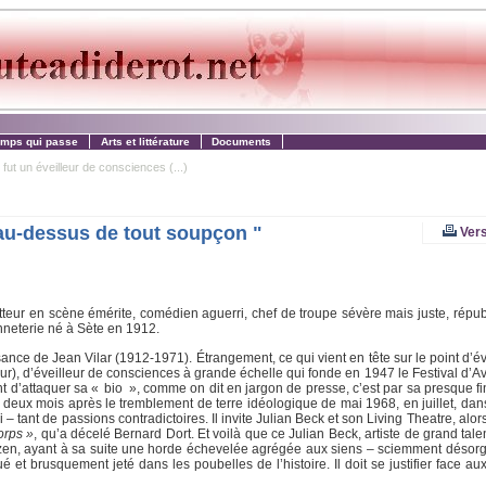
emps qui passe
Arts et littérature
Documents
l fut un éveilleur de consciences (...)
s au-dessus de tout soupçon "
Vers
teur en scène émérite, comédien aguerri, chef de troupe sévère mais juste, républ
bonneterie né à Sète en 1912.
nce de Jean Vilar (1912-1971). Étrangement, ce qui vient en tête sur le point d’év
ur), d’éveilleur de consciences à grande échelle qui fonde en 1947 le Festival d’A
int d’attaquer sa « bio », comme on dit en jargon de presse, c’est par sa presque f
deux mois après le tremblement de terre idéologique de mai 1968, en juillet, dans
ui – tant de passions contradictoires. Il invite Julian Beck et son Living Theatre, al
orps »
, qu’a décelé Bernard Dort. Et voilà que ce Julian Beck, artiste de grand talen
 de zen, ayant à sa suite une horde échevelée agrégée aux siens – sciemment désorg
 et brusquement jeté dans les poubelles de l’histoire. Il doit se justifier face au