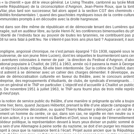
n « la chienlit » que dit le vieux général. Le Living Theatre, cantonné au lycée Mis
lle République) de la circonscription d’Avignon, Jean-Pierre Roux, que la to
lar, plus tard son successeur, fait alors appel à la section CGT des cheminots
ibilités fondamentales !, quand des gauchistes mystiques issus de la contre-cultur
communistes prompts à en découdre avec la droite hargneuse.
rofond dans son être même de républicain et de démocrate tenant des Lumières qui,
gée, suit en auditeur libre, au lycée Henri-IV, les conférences bimensuelles du ph
iberté de l’individu face au pouvoir de toutes les tyrannies, ne contribuent pas 
lui sera fatal à petit feu. Ne s’éteint-il pas trois ans plus tard ? Auparavant, il a
 longiligne, angoissé chronique, ne s’est jamais épargné ? En 1938, rappelé sous l
bouleverse, de son jeune frère Lucien), dont les séquelles le tourmenteront sans cess
aventures colossales à mener de pair ; la direction du Festival d’Avignon, d’ab
tional populaire à Chaillot, de 1951 à 1963, année où il passera la main à Georges
 et répond à toute critique, fût-elle bien intentionnée. Sur la colline de Chaillot, dan
 est astreint à se démener avec un cahier des charges démentiel. Il développe, a
nale de démocratisation culturelle en faveur du théâtre, avec le concours ardent
ntreprise, des regroupements d’étudiants, de clubs, de syndicats d’enseignants… 
on en général et le TNP en particulier. L’objectif est d’accueillir à Chaillot un publi
s. De novembre 1951 à juillet 1963, le TNP aura fourni plus de trois mille repré
gt-neuf pays.
n la notion de service public du théâtre, d’une manière si prégnante qu’elle a touj
comme hier, tiens, quand Jacques Hébertot, prenant la tête d’une abjecte campagne 
arder l’économie décorative, ou quand Thierry Maulnier y dénonçait
« un nid de
ralement un homme du centre, ce qui, dans son cas, ne signifie en rien neutre ou i
t son action, il y a ce moment où Barthes et Dort, sous le coup de l’émerveillement
 tiédeur politique, la représentation devant à leurs yeux diviser un public sommé d
 sein d’une Allemagne à peine sortie du nazisme, se doit d’en purger les miasmes
l’esprit à ceux que la naissance tient à l’écart. Projet aussi ancien que la Républiqu