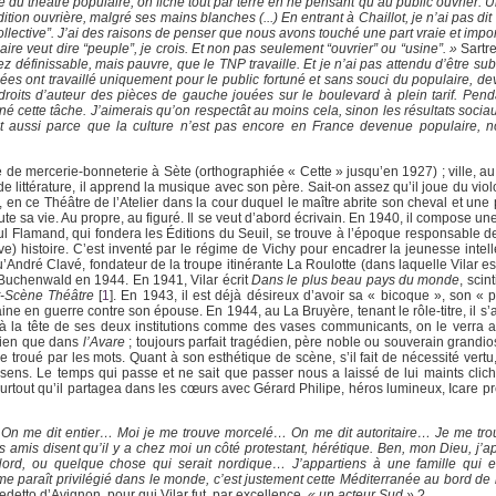
 du théâtre populaire, on fiche tout par terre en ne pensant qu’au public ouvrier. Un
on ouvrière, malgré ses mains blanches (...) En entrant à Chaillot, je n’ai pas dit
ollective”. J’ai des raisons de penser que nous avons touché une part vraie et impo
ire veut dire “peuple”, je crois. Et non pas seulement “ouvrier” ou “usine”. »
Sartre
z définissable, mais pauvre, que le TNP travaille. Et je n’ai pas attendu d’être s
ées ont travaillé uniquement pour le public fortuné et sans souci du populaire, de
droits d’auteur des pièces de gauche jouées sur le boulevard à plein tarif. Pend
né cette tâche. J’aimerais qu’on respectât au moins cela, sinon les résultats socia
t aussi parce que la culture n’est pas encore en France devenue populaire, n
ique de mercerie-bonneterie à Sète (orthographiée « Cette » jusqu’en 1927) ; ville, 
de littérature, il apprend la musique avec son père. Sait-on assez qu’il joue du vi
n, en ce Théâtre de l’Atelier dans la cour duquel le maître abrite son cheval et une p
 toute sa vie. Au propre, au figuré. Il se veut d’abord écrivain. En 1940, il compose un
aul Flamand, qui fondera les Éditions du Seuil, se trouve à l’époque responsable 
ve) histoire. C’est inventé par le régime de Vichy pour encadrer la jeunesse intell
e qu’André Clavé, fondateur de la troupe itinérante La Roulotte (dans laquelle Vilar
à Buchenwald en 1944. En 1941, Vilar écrit
Dans le plus beau pays du monde
, scin
t-Scène Théâtre
[
1
]
. En 1943, il est déjà désireux d’avoir sa « bicoque », son « p
itaine en guerre contre son épouse. En 1944, au La Bruyère, tenant le rôle-titre, il s
 à la tête de ses deux institutions comme des vases communicants, on le verra 
bien que dans
l’Avare
; toujours parfait tragédien, père noble ou souverain grandios
e troué par les mots. Quant à son esthétique de scène, s’il fait de nécessité vertu
u sens. Le temps qui passe et ne sait que passer nous a laissé de lui maints clic
urtout qu’il partagea dans les cœurs avec Gérard Philipe, héros lumineux, Icare 
 On me dit entier… Moi je me trouve morcelé… On me dit autoritaire… Je me tr
amis disent qu’il y a chez moi un côté protestant, hérétique. Ben, mon Dieu, j’a
Nord, ou quelque chose qui serait nordique… J’appartiens à une famille qui e
e paraît privilégié dans le monde, c’est justement cette Méditerranée au bord de l
edetto d’Avignon, pour qui Vilar fut, par excellence,
« un acteur Sud »
?