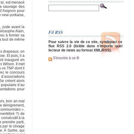
tral, est menacé
nte sauvage des
 d’Avignon pour
e new-yorkaise,
 juste avant la
Fil RSS
ilosophe Alain,
peu à former sa
ura tout de même
Pour suivre la vie de ce site, syndiquez ce
flux RSS 2.0 (lisible dans n'importe quel
lecteur de news au format XML/RSS).
es drapeaux, on
e. Et puis, il a
S'inscrire à ce fil
ord inauguré en
 Wilson. Il met
s ce TNP dont il
vec le concours
 d’associations
Se créent alors
c populaire d’au
sentations pour
ours, bon an mal
de dénigrement,
 communistes »
.
nvertébré ?) de
 consécutif à la
e prendre parti,
 par le clivage
e. À Sartre, qui