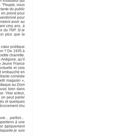
 instituteur qui
 : “Peuple, nous
rtante du public
 en prend pour
ubventionné pour
vraient avoir au
ant cinq ans, à
ux du TNP. Si le
on plus que la
au cœur poétique
olon ? De 1935 à
etite charrette.
e Antigone, qu’il
de Jeune France
ectuelle et cela
 est embauché en
tillante comédie
etit magasin »,
’attaque au
Dom
aussi bien dans
e. Vilar acteur,
, on peut parler
hés et quelques
précocement chu
ouve… parfois…
ppartiens à une
st typiquement
aquelle je suis