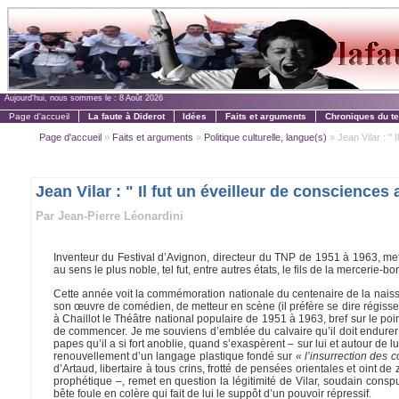
Aujourd'hui, nous sommes le :
8 Août 2026
Page d'accueil
La faute à Diderot
Idées
Faits et arguments
Chroniques du t
Page d'accueil
»
Faits et arguments
»
Politique culturelle, langue(s)
» Jean Vilar : " I
Jean Vilar : " Il fut un éveilleur de conscience
Par Jean-Pierre Léonardini
Inventeur du Festival d’Avignon, directeur du TNP de 1951 à 1963, met
au sens le plus noble, tel fut, entre autres états, le fils de la mercerie-
Cette année voit la commémoration nationale du centenaire de la naissa
son œuvre de comédien, de metteur en scène (il préfère se dire régisse
à Chaillot le Théâtre national populaire de 1951 à 1963, bref sur le po
de commencer. Je me souviens d’emblée du calvaire qu’il doit endurer 
papes qu’il a si fort anoblie, quand s’exaspèrent – sur lui et autour de l
renouvellement d’un langage plastique fondé sur
« l’insurrection des c
d’Artaud, libertaire à tous crins, frotté de pensées orientales et oint
prophétique –, remet en question la légitimité de Vilar, soudain conspué
bête foule en colère qui fait de lui le suppôt d’un pouvoir répressif.