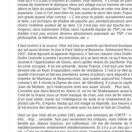
note qu’il n’y a pas d’ouvriers à Chaillot, Vilar répond :
« Lorsqu’on parle
essaie de maintenir le dialogue dans son village est un homme de conditi
allons te faire du populaire” ou “Peuple, nous allons te créer une âme c
populaire. Cela si l’on veut bien ne pas oublier le sens des mots. Popula
son grade quand Vilar conclut :
« C’est pour ce public socialement asse
le faire. Les écrivains de théâtre de gauche qui, pendant plusieurs ann
moins l’extrême pudeur de se taire. Ce n’est pas moi qui touche les 
Avignon, sans subvention d’État, sans l’actuelle équipe du TNP, j’ai me
théâtre n’est pas encore devenu absolument populaire au TNP, c’es
philosophie, la littérature, les sciences, etc. »
Il faut revenir à la source. Vilar est issu de parents qui tiennent bout
qui sut aussi donner le jour à Paul Valéry et Brassens. Adolescent féru 
1937, élève figurant et apprenti régisseur, il fait ses classes chez Dulli
Dullin l’exhorte à perdre l’accent sétois et à se tenir droit, ce qu’il fera
soumet à l’appréciation de Giono, alors apôtre résolu du pacifisme. P
en zone occupée. Il lui est présenté. Jeune France, c’est tout une (brè
devient vite un foyer d’opposition, voire de résistance. C’est à ce titr
qualité d’écrivain et fait ses premières armes d’acteur), sera déporté 
inspirée de Marivaux et Beaumarchais, que publie aujourd’hui
l’Avan
comme il dit. Il monte la
Danse de mort
, de Strindberg. Il y joue le cap
Juan
de Molière, qu’il redécouvre trois ans avant Jouvet… Plus tard,
Corneille que dans Brecht en
Arturo Ui
, en roi de Shakespeare aussi 
c’est de la braise sous un froid masque de chair, une voix de fin silenc
d’un luxe sobre, tramé sur l’intelligence du texte et le chatoiement d
photos (de Pic, d’Agnès Varda) qui ont imagé sa légende, aux heures s
(il est encore des dames qui ont valsé avec lui dans le hall de Chaillot).
Voici ce que Vilar dit en juillet 1961 dans une émission de l’ORTF :
«
très… trop… sensible. Non pas seulement les critiques, mais même les 
famille qui, depuis toujours, est catholique. On me dit homme du 
méditerranéenne, entièrement méditerranéenne. Et s’il y a un lieu qui m
né. »
Cela ne confirme-t-il pas, haut la main, l’appréciation d’André Ben