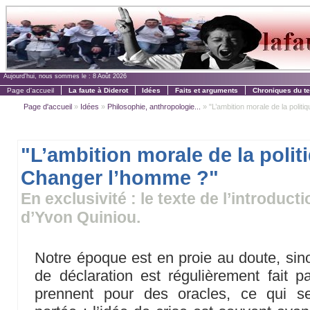
Aujourd'hui, nous sommes le :
8 Août 2026
Page d'accueil
La faute à Diderot
Idées
Faits et arguments
Chroniques du t
Page d'accueil
»
Idées
»
Philosophie, anthropologie...
» "L’ambition morale de la politi
"L’ambition morale de la polit
Changer l’homme ?"
En exclusivité : le texte de l’introduct
d’Yvon Quiniou.
Notre époque est en proie au doute, sino
de déclaration est régulièrement fait 
prennent pour des oracles, ce qui sem