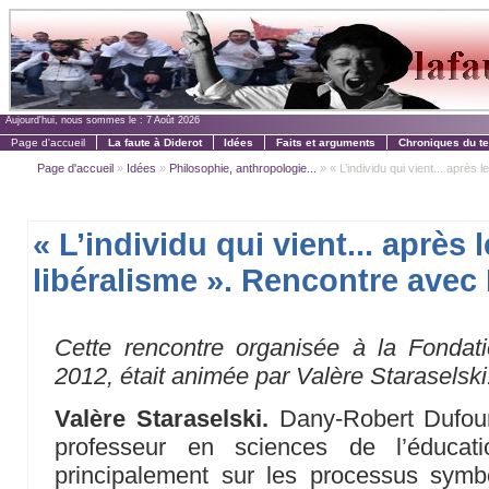
Aujourd'hui, nous sommes le :
7 Août 2026
Page d'accueil
La faute à Diderot
Idées
Faits et arguments
Chroniques du t
Page d'accueil
»
Idées
»
Philosophie, anthropologie...
» « L’individu qui vient... après l
« L’individu qui vient... après l
libéralisme ». Rencontre ave
Cette rencontre organisée à la Fondati
2012, était animée par Valère Staraselski
Valère Staraselski.
Dany-Robert Dufour
professeur en sciences de l’éducati
principalement sur les processus symbo