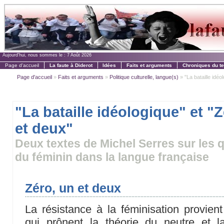
Aujourd'hui, nous sommes le :
7 Août 2026
Page d'accueil
La faute à Diderot
Idées
Faits et arguments
Chroniques du t
Page d'accueil
»
Faits et arguments
»
Politique culturelle, langue(s)
» "La bataille idéo
"La bataille idéologique" et "
et deux"
Deux textes de Michel Serres sur les 
du féminin dans la langue française
Zéro, un et deux
La résistance à la féminisation provie
qui prônent la théorie du neutre et la 