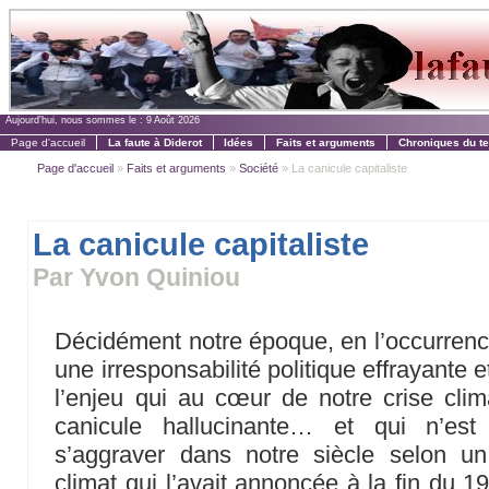
Aujourd'hui, nous sommes le :
9 Août 2026
Page d'accueil
La faute à Diderot
Idées
Faits et arguments
Chroniques du t
Page d'accueil
»
Faits et arguments
»
Société
» La canicule capitaliste
La canicule capitaliste
Par Yvon Quiniou
Décidément notre époque, en l’occurren
une irresponsabilité politique effrayante 
l’enjeu qui au cœur de notre crise clim
canicule hallucinante… et qui n’est
s’aggraver dans notre siècle selon un
climat qui l’avait annoncée à la fin du 