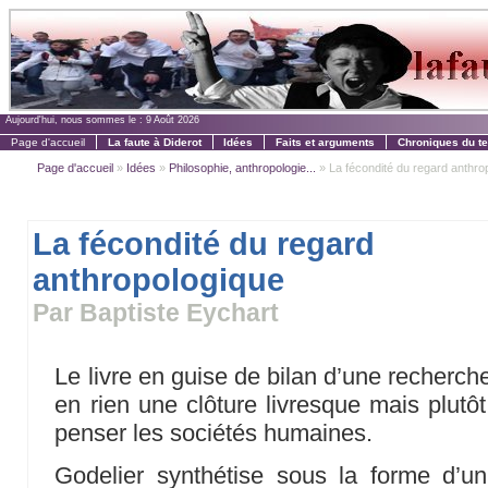
Aujourd'hui, nous sommes le :
9 Août 2026
Page d'accueil
La faute à Diderot
Idées
Faits et arguments
Chroniques du t
Page d'accueil
»
Idées
»
Philosophie, anthropologie...
» La fécondité du regard anthro
La fécondité du regard
anthropologique
Par Baptiste Eychart
Le livre en guise de bilan d’une recherch
en rien une clôture livresque mais plutôt
penser les sociétés humaines.
Godelier synthétise sous la forme d’un