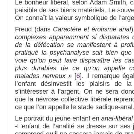
Le bonheur libéral, selon Adam Smith, c
paisible de ses biens matériels. Le souve
On connaît la valeur symbolique de l’arg
Freud (dans
Caractère et érotisme anal
)
complexes apparemment si disparates de 
de la défécation se manifestent à prof
pratiqué la psychanalyse sait bien que
voie qu’on peut faire disparaître les cas
plus durables de ce qu’on appelle co
malades nerveux »
[
6
]
. Il remarque ég
l’enfant désinvestit les plaisirs de l
s’intéresser à l’argent. On ne sera do
que la névrose collective libérale repre
ce que l’on appelle le stade sadique-anal
Le portrait du jeune enfant en
anal-libéral
-L’enfant de l’analité se dresse sur ses 
comprend qu’il ne cessera jamais de gran