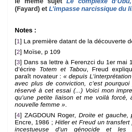
le même sujet
Le complexe d’Ubu,
(Fayard) et
L’impasse narcissique du l
Notes :
[
1
]
La première datant de la découverte d
[
2
]
Moïse, p 109
[
3
]
Dans sa lettre à Ferenzci du 1er mai 19
d’écrire
Totem et Tabou
, Freud expliq
paraît novateur :
« depuis
L’interprétatio
avec plus de conviction, c’est pourquoi 
réservé à cet essai (...) Voici mon impre
qu’une petite liaison et me voilà forcé
nouvelle femme »
.
[
4
]
ZAGDOUN Roger,
Droite et gauche,
Encre, 1986 ;
Hitler et Freud un transfer
incestueuse d’un génocide et les p