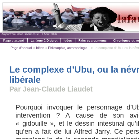
Aujourd'hui, nous sommes le :
7 Août 2026
Page d'accueil
La faute à Diderot
Idées
Faits et arguments
Chroniques du t
Page d'accueil
»
Idées
»
Philosophie, anthropologie...
» Le complexe d’Ubu, ou la névr
Le complexe d’Ubu, ou la név
libérale
Par Jean-Claude Liaudet
Pourquoi invoquer le personnage d’Ub
intervention ? A cause de son avi
« gidouille », et le dessin intestinal qu’i
qu’en a fait de lui Alfred Jarry. Ce pe