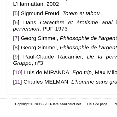
L’Harmattan, 2002
[
5
]
Sigmund Freud,
Totem et tabou
[
6
]
Dans
Caractère et érotisme anal
perversion
, PUF 1973
[
7
]
Georg Simmel,
Philosophie de l’argen
[
8
]
Georg Simmel,
Philosophie de l’argen
[
9
]
Paul-Claude Racamier,
De la perv
Gruppo
, n°3
[
10
]
Luis de MIRANDA,
Ego trip
, Max Mil
[
11
]
Charles MELMAN,
L’homme sans gra
Copyright © 2008 - 2026 lafauteadiderot.net
Haut de page
Pa