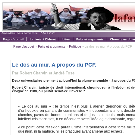
Aujourd'hui, nous sommes le :
7 Août 2026
Page d'accueil
La faute à Diderot
Idées
Faits et arguments
Chroniques du t
Page d'accueil
»
Faits et arguments
»
Politique
» Le dos au mur. A propos du PCF.
Le dos au mur. A propos du PCF.
Par Robert Charvin et André Tosel
Deux universitaires prennent aujourd’hui la plume ensemble « à propos du 
Robert Charvin, juriste de droit international, chroniqueur à l’hebdomada
éloigné en 1988, ou plutôt serait-ce l’inverse ?
« Le dos au mur » : le temps n’est plus à alerter, dénoncer ou défe
d’orthodoxie en parlant de communistes « indépendants », ont décidé de
chemins, pavés de bonne intentions et de justes combats, mais menant 
intellectuels marxistes, à en découdre avec l’idéologie dominante, regr
A ce point, cette réflexion parait ultime interpellation à cette force mili
question, ni la matrice, ni les pratiques ayant amené aux échecs.