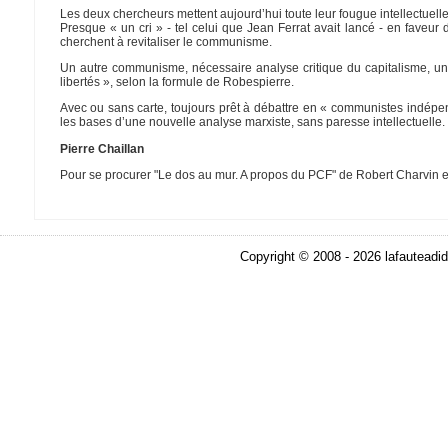
Les deux chercheurs mettent aujourd’hui toute leur fougue intellectuelle
Presque « un cri » - tel celui que Jean Ferrat avait lancé - en faveur 
cherchent à revitaliser le communisme.
Un autre communisme, nécessaire analyse critique du capitalisme, une
libertés », selon la formule de Robespierre.
Avec ou sans carte, toujours prêt à débattre en « communistes indépend
les bases d’une nouvelle analyse marxiste, sans paresse intellectuelle. 
Pierre Chaillan
Pour se procurer "Le dos au mur. A propos du PCF" de Robert Charvin e
Copyright © 2008 - 2026 lafauteadid