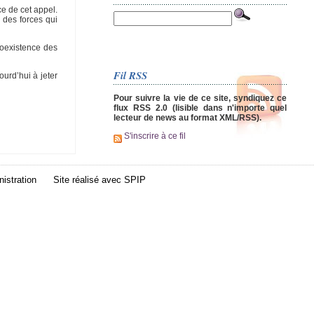
ce de cet appel.
e des forces qui
coexistence des
Fil RSS
urd’hui à jeter
Pour suivre la vie de ce site, syndiquez ce
flux RSS 2.0 (lisible dans n'importe quel
lecteur de news au format XML/RSS).
S'inscrire à ce fil
istration
Site réalisé avec
SPIP