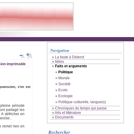
Navigation
»
La faute à Diderot
»
Idées
ion imprimable
»
Faits et arguments
»
Politique
»
Monde
»
Société
gramscien, s’en est
»
Ecole
»
Ecologie
»
Politique culturelle, langue(s)
 pleine période
»
Chroniques du temps qui passe
ont partagé les
»
Arts et littérature
 A défricher en
»
Documents
eoise...
ne remet rien en
Rechercher