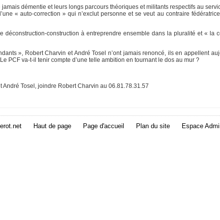
 jamais démentie et leurs longs parcours théoriques et militants respectifs au servi
d’une « auto-correction » qui n’exclut personne et se veut au contraire fédératric
 déconstruction-construction à entreprendre ensemble dans la pluralité et « la 
ants », Robert Charvin et André Tosel n’ont jamais renoncé, ils en appellent aujo
Le PCF va-t-il tenir compte d’une telle ambition en tournant le dos au mur ?
t André Tosel, joindre Robert Charvin au 06.81.78.31.57
erot.net
Haut de page
Page d'accueil
Plan du site
Espace Admin