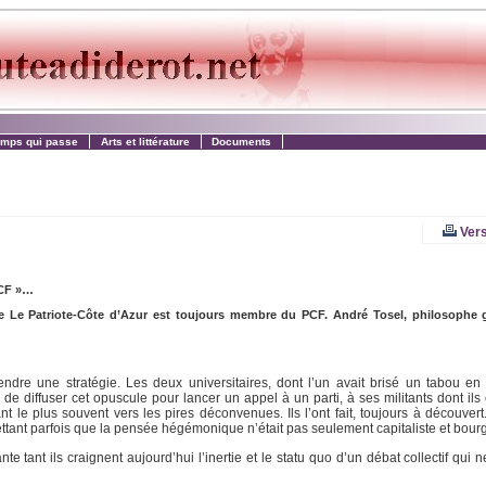
emps qui passe
Arts et littérature
Documents
Vers
PCF »…
ire Le Patriote-Côte d’Azur est toujours membre du PCF. André Tosel, philosophe 
ndre une stratégie. Les deux universitaires, dont l’un avait brisé un tabou en
 diffuser cet opuscule pour lancer un appel à un parti, à ses militants dont ils 
le plus souvent vers les pires déconvenues. Ils l’ont fait, toujours à découvert.
ettant parfois que la pensée hégémonique n’était pas seulement capitaliste et bourg
tante tant ils craignent aujourd’hui l’inertie et le statu quo d’un débat collectif qui 