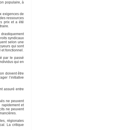
on populaire, à
ux exigences de
 des ressources
s prix et a été
raire.
re drastiquement
droits syndicaux
ibuent selon une
loyeurs qui sont
 et fonctionnel.
été par le passé
individus qui en
ion doivent être
er l’initiative
ent assuré entre
risés ne peuvent
i rapidement et
cits ne peuvent
inancières.
les, régionales
al. La critique