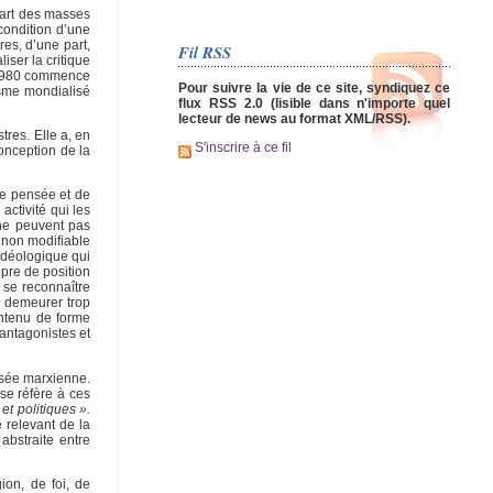
 part des masses
condition d’une
es, d’une part,
Fil RSS
iser la critique
s 1980 commence
Pour suivre la vie de ce site, syndiquez ce
lisme mondialisé
flux RSS 2.0 (lisible dans n'importe quel
lecteur de news au format XML/RSS).
tres. Elle a, en
S'inscrire à ce fil
conception de la
de pensée et de
activité qui les
 ne peuvent pas
 non modifiable
 idéologique qui
opre de position
 se reconnaître
e demeurer trop
ontenu de forme
 antagonistes et
nsée marxienne.
 se réfère à ces
et politiques ».
 relevant de la
abstraite entre
ion, de foi, de