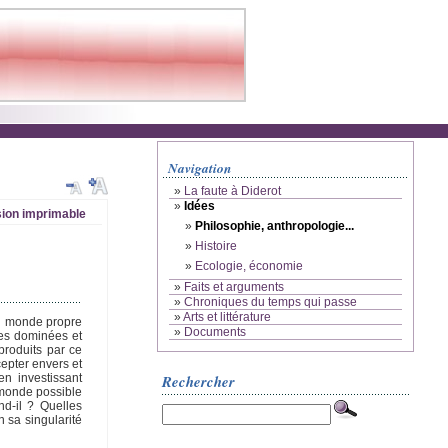
Navigation
»
La faute à Diderot
»
Idées
ion imprimable
»
Philosophie, anthropologie...
»
Histoire
»
Ecologie, économie
»
Faits et arguments
»
Chroniques du temps qui passe
»
Arts et littérature
du monde propre
»
Documents
sses dominées et
produits par ce
cepter envers et
Rechercher
en investissant
 monde possible
nd-il ? Quelles
n sa singularité