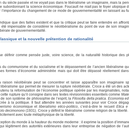
in du siècle passée et ne voyait pas dans le libéralisme un imaginaire, mais la pe
se subordonnant la science économique. Foucault ne niait pas le foyer utopique
er l’importance du changement de ce mode de gouvernementalité en laissant au fut
dique que des failles existent et que la critique peut se faire entendre en affron
it été impensable de considérer le néolibéralisme du point de vue de son imagina
libérale de gouvernementalité.
ssique et la nouvelle prétention de rationalité
se définir comme pensée juste, voire science, de la naturalité historique des
stes du communisme et du socialisme et le dépassement de l’ancien libéralisme qu
s formes d’économie administrée mais qui doit être dépassé réellement dans
a raison néolibérale peut se concentrer et laisse apparaître son imaginaire s
libéralisme qui permet de mesurer la rupture néolibérale. Croce a été un des acte
outenu la reformulation de l’économie politique opérée par les marginalistes, not
e cette rupture qu’il consigne dans ses textes révisionnistes essentiels comme
Mate
de son système de philosophie de l’esprit, la
Filosofia della pratica. Economia ed
crée à la politique. Il faut attendre les années suivantes pour voir Croce dég
iberismo
économique et
liberalismo etico-politico
, c’est-à-dire le recueil
Etica e 
colo decimonono
(1931). Croce y définit le libéralisme comme religion de la liberté. 
icitement avec toute métaphysique de la liberté.
 conception du monde à la hauteur du monde moderne : il exprime la position d’imman
i légitiment des autorités extérieures dans leur entreprise de négation de l’au