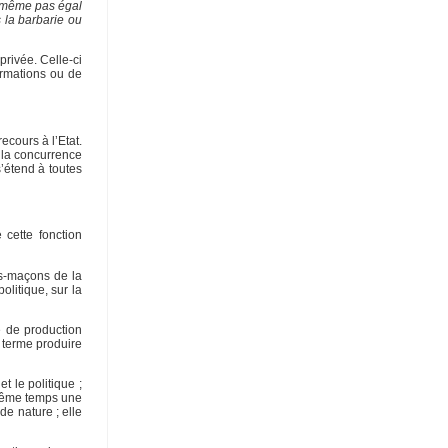
t même pas égal
 la barbarie ou
privée. Celle-ci
ormations ou de
recours à l’Etat.
- la concurrence
s’étend à toutes
 cette fonction
cs-maçons de la
olitique, sur la
e de production
à terme produire
t le politique ;
n même temps une
de nature ; elle