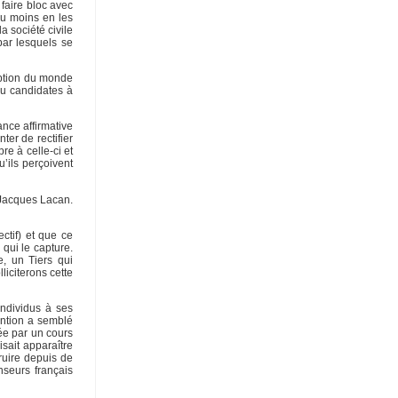
faire bloc avec
du moins en les
la société civile
par lesquels se
eption du monde
ou candidates à
ance affirmative
ter de rectifier
re à celle-ci et
’ils perçoivent
 Jacques Lacan.
ectif) et que ce
 qui le capture.
e, un Tiers qui
liciterons cette
ndividus à ses
ention a semblé
ée par un cours
isait apparaître
truire depuis de
nseurs français