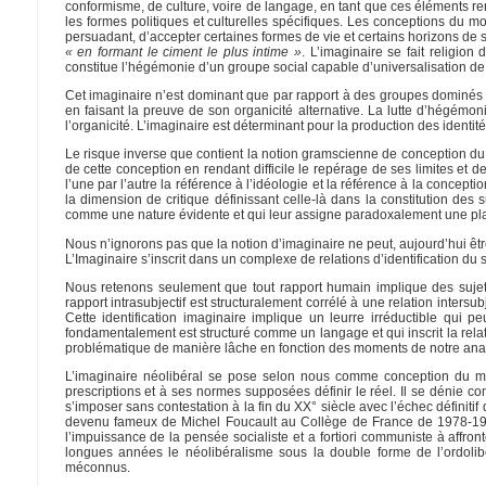
conformisme, de culture, voire de langage, en tant que ces éléments re
les formes politiques et culturelles spécifiques. Les conceptions du
persuadant, d’accepter certaines formes de vie et certains horizons de si
« en formant le ciment le plus intime »
. L’imaginaire se fait religio
constitue l’hégémonie d’un groupe social capable d’universalisation de 
Cet imaginaire n’est dominant que par rapport à des groupes dominés 
en faisant la preuve de son organicité alternative. La lutte d’hégémo
l’organicité. L’imaginaire est déterminant pour la production des identit
Le risque inverse que contient la notion gramscienne de conception du m
de cette conception en rendant difficile le repérage de ses limites et 
l’une par l’autre la référence à l’idéologie et la référence à la concept
la dimension de critique définissant celle-là dans la constitution des
comme une nature évidente et qui leur assigne paradoxalement une pl
Nous n’ignorons pas que la notion d’imaginaire ne peut, aujourd’hui êtr
L’Imaginaire s’inscrit dans un complexe de relations d’identification du s
Nous retenons seulement que tout rapport humain implique des suje
rapport intrasubjectif est structuralement corrélé à une relation intersub
Cette identification imaginaire implique un leurre irréductible qui p
fondamentalement est structuré comme un langage et qui inscrit la relat
problématique de manière lâche en fonction des moments de notre ana
L’imaginaire néolibéral se pose selon nous comme conception du mo
prescriptions et à ses normes supposées définir le réel. Il se dénie c
s’imposer sans contestation à la fin du XX° siècle avec l’échec définit
devenu fameux de Michel Foucault au Collège de France de 1978-197
l’impuissance de la pensée socialiste et a fortiori communiste à affron
longues années le néolibéralisme sous la double forme de l’ordolib
méconnus.