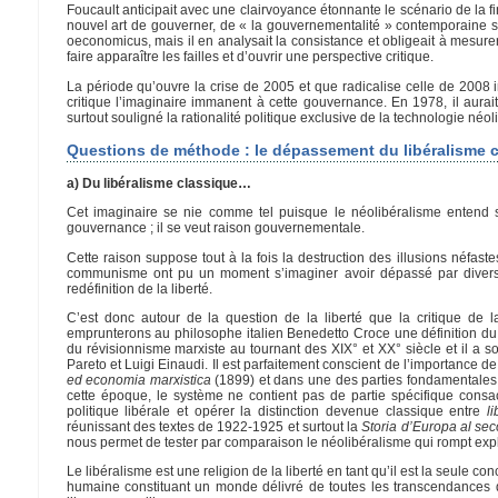
Foucault anticipait avec une clairvoyance étonnante le scénario de la f
nouvel art de gouverner, de « la gouvernementalité » contemporaine 
oeconomicus, mais il en analysait la consistance et obligeait à mesur
faire apparaître les failles et d’ouvrir une perspective critique.
La période qu’ouvre la crise de 2005 et que radicalise celle de 2008 in
critique l’imaginaire immanent à cette gouvernance. En 1978, il aura
surtout souligné la rationalité politique exclusive de la technologie néo
Questions de méthode : le dépassement du libéralisme cla
a) Du libéralisme classique…
Cet imaginaire se nie comme tel puisque le néolibéralisme entend 
gouvernance ; il se veut raison gouvernementale.
Cette raison suppose tout à la fois la destruction des illusions néfa
communisme ont pu un moment s’imaginer avoir dépassé par diverse
redéfinition de la liberté.
C’est donc autour de la question de la liberté que la critique de l
emprunterons au philosophe italien Benedetto Croce une définition du 
du révisionnisme marxiste au tournant des XIX° et XX° siècle et il a s
Pareto et Luigi Einaudi. Il est parfaitement conscient de l’importance d
ed economia marxistica
(1899) et dans une des parties fondamentales 
cette époque, le système ne contient pas de partie spécifique consa
politique libérale et opérer la distinction devenue classique entre
l
réunissant des textes de 1922-1925 et surtout la
Storia d’Europa al se
nous permet de tester par comparaison le néolibéralisme qui rompt expl
Le libéralisme est une religion de la liberté en tant qu’il est la seule
humaine constituant un monde délivré de toutes les transcendances qu