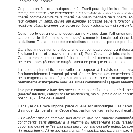
l’homme par l’homme.
On peut identifier cette autoposition à l’Esprit pour signifier la diffé
infatigable auteur, il se contemplait dans l’histoire du monde comme dans 
liberté, comme oeuvre de la liberté. Oeuvre tout entière de la liberté, 
leur confère un sens, œuvre qui explique et justifie seule la fonction
réactions et ses tyrannies qui paraissent des « infortunes » et sont en fa
Cette liberté est un drame ouvert qui ne vit que dans l’affrontement
catholique, le libéralisme s’est imposé comme le terrain obligé sur 
socialisme. Tous deux ont été métabolisés et contraints pour se perpétuer
Dans les années trente le libéralisme doit combattre cependant deux 
fascisme italien et le nazisme allemand). Pour Croce la victoire sur l
Car le communisme est une hérésie de la liberté comme le socialisme ou 
de leurs limites (économie dirigée, dictature politique et spirituelle).
La lutte la plus difficile est celle qui oppose à l’activisme : unis
fondamentalement l’ennemi qui peut séduire des masses exacerbées. Croc
de la religion de la liberté, mais il forme en soi « un culte diabolique 
permanente et inexpiable avec les autres communautés jugées ennemi
Il se pose comme
« lutte des races »
et ne connaît que la liberté d’une 
(marché intérieur, entreprises hiérarchisées), mais il profite de la dér
politique,
« l’âme de la liberté ».
L’analyse de Croce importe parce qu’elle est autocritique. Les hérési
distinguer du libéralisme. Croce n’est pas loin de Keynes lorsqu’il écrit :
« Le libéralisme ne coïncide pas avec ce que l’on appelle communéme
contingents, sans attribuer à la maxime du laisser-faire et du laiss
circonstances et ne l’est pas dans des circonstances différentes. En cons
de production./…/ Il ne les réprouve ou les combat que dans des cas don