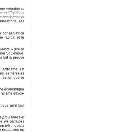
e véritable et
que l’Esprit est
de ses formes et
ppressions, ses
e conservatrice
e radical et le
ialiste »
(lire le
ion Soviétique.
 fait la preuve
l’activisme est
ns les hérésies
ui est en guerre
lisme économique
éralisme éthico-
ique qu’il faut
 provisoires et
le en certaines
s ou tels moyens
la production de