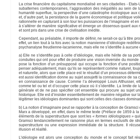
La crise financière du capitalisme mondialisé en ses citadelles - Etats-
subalternes contemporaines, l’aggravation des inégalités au sein de l
humanité superflue, la perspective d’une catastrophe écologique aux co
et, d’autre part, la persistance de la guerre économique et politique voil
rationnelle en capturant à son tour les puissances de l’imaginaire et
à s’altérer de manière significative et émerge un dissensus quant aux m
et sont pris dans une crise de civilisation inédite.
Cependant, au préalable, il importe de définir, ne serait-ce qu’à titre pr
effet, un lien tout à la fois avec la notion marxienne d’idéologie redé
psychanalyse freudienne-lacanienne, mais elle ne s’identifie à aucune
a) Elle ne s’identifie pas à celle d’idéologie, mais elle hérite de sa 
conduites qui ont pour effet de produire une vision inversée du monde s
pose la fonction d’un présupposé qui occupe la fonction d’une positio
penser adéquatement, mais qu’ils se représentent comme naturel, toujo
et naturelle, alors que cette place est le résultat d’un processus déter
est aussi identification donne au sujet assujetti la connaissance de sa c
en connaissance de cause. Comme l’a développé Louis Althusser, elle p
comme tel ou tel et d’occuper cette place où il s’identifie. La limite
générale et de ne pas spécifier cet ensemble qui procure au sujet 
historique. Elle est d’insister essentiellement de manière négative sur l
légitimer les idéologies dominantes qui sont celles des classes domina
b) La notion d’imaginaire peut se rapporter à la conception de Gramsci
Marx a développé, en effet, dans le même texte (
Préface
de 1859 à l
éléments de la superstructure que sont les
« formes idéologiques »
qui
Gramsci tendanciellement ne raisonne plus en termes exclusifs de struct
superstructure ou une expression immédiate de la structure. Il récus
illusion et réalité.
L’idéologie est alors une conception du monde et le concept fait r