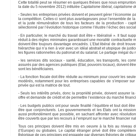
Cette totalité peut se résumer en quelques thèses que nous emprunton
la date du 5 novembre 2012) intitulée
Capitalisme libéral, capitalisme
- Seules les entreprises privées doivent et peuvent gérer l’économie
la compétition. Celles-ci sont plus avantageuses pour l’ensemble de la 
et la juste rémunération de tous les facteurs de la production - cap
sélectionné par l’évolution historique comme l’illustre l’échec des social
- En particulier, le marché du travail doit être « libéralisé ». Il faut s
réduit à des règles minimales garantissant une moralité contractuelle m
doivent être toujours davantage encadrés. L’Etat libéral de droit trouve
hiérarchie qui n’a rien à voir avec un idéal abstrait et utopique de justi
les figures rationnelles du patronat et du salariat. Le partage inégal du r
- les services dits sociaux - santé, éducation, les transports, les comm
assurés par des agences publiques (Etat, pouvoirs locaux), doivent être
sont les bénéficiaires.
- La fonction fiscale doit être réduite au minimum pour couvrir les seul
modérés, notamment pour les entreprises capables de s’imposer sur le
privée qui est la matrice de tout.
- Seuls les intérêts privés, donc la propriété privée, doivent assurer la
offre et demande de crédit et de permettre l’existence du marché financi
- Les budgets publics ont pour seule finalité l’équilibre et tout doit êtr
être que conjoncturels. Les gouvernements et les Etats ont la mission
aussi profondément que possible, en sachant affronter avec résolution 
être couverts que par les recours à l’emprunt sur le marché financier n
Tous ces principes doivent être mis en oeuvre à la fois au niveau d
(l’Europe) ou globales. Le capital étranger privé doit être complèteme
théorique de ces principes est engagée par diverses théories de critique 