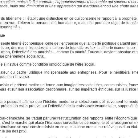
 société, mais à l’effet contraire, l’appauvrissement d’ensemble qui souvent n’es
monde, mais une diminution et une oppression qui marqueraient ou une chute dans
 libérisme ; il établit une distinction en ce qui concerne le rapport à la propriété 
re en vue d’élever la personnalité humaine », mais elle peut être objet de transf
rsonnalité ».
que
 la seule liberté économique, celle de l’entreprise que la liberté politique garantit par 
omique, des marchés et des circulations de leurs libres flux. La liberté économique 
uction, l’effectivité des marchés -, comme l’a montré Foucault, devient absolue et 
enue phénomène social total.
e s’institue comme condition ontologique de l’être social.
réateur du cadre juridique indispensable aux entreprises. Pour le néolibéralisme
que, non l’inverse.
sociale et prétend mettre un terme aux imaginaires socialistes, communistes, fran
s et sur leur association gestionnaire, sur les impératifs éthiques, sur la justice p
ire puisqu’il affirme que l’histoire moderne a sélectionné définitivement le mod
e prétention est la preuve par l’effectivité de la croissance économique, supposée 
cial-démocrate, se traduit par une restructuration des rapports entre l’économique e
cès, c’est le marché qui place l’Etat sous surveillance permanente et lui assigne e
ibéralisme se veut constructiviste en ce que la concurrence ne relève pas d’un état 
le jeu des prix).