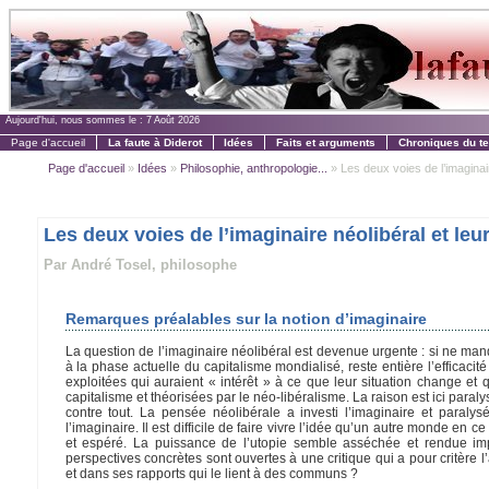
Aujourd'hui, nous sommes le :
7 Août 2026
Page d'accueil
La faute à Diderot
Idées
Faits et arguments
Chroniques du t
Page d'accueil
»
Idées
»
Philosophie, anthropologie...
» Les deux voies de l’imaginaire
Les deux voies de l’imaginaire néolibéral et leu
Par André Tosel, philosophe
Remarques préalables sur la notion d’imaginaire
La question de l’imaginaire néolibéral est devenue urgente : si ne ma
à la phase actuelle du capitalisme mondialisé, reste entière l’efficaci
exploitées qui auraient « intérêt » à ce que leur situation change e
capitalisme et théorisées par le néo-libéralisme. La raison est ici paral
contre tout. La pensée néolibérale a investi l’imaginaire et paralys
l’imaginaire. Il est difficile de faire vivre l’idée qu’un autre monde 
et espéré. La puissance de l’utopie semble asséchée et rendue impo
perspectives concrètes sont ouvertes à une critique qui a pour critère 
et dans ses rapports qui le lient à des communs ?