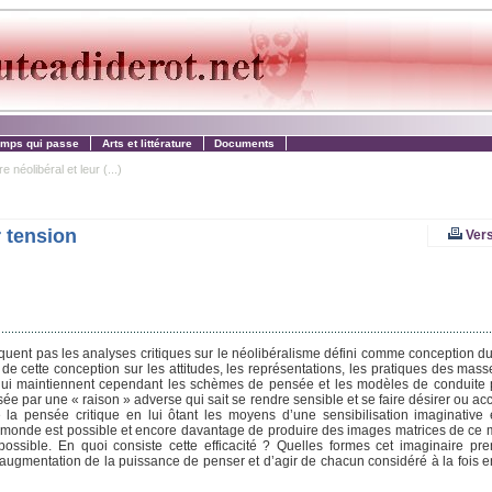
emps qui passe
Arts et littérature
Documents
 néolibéral et leur (...)
r tension
Vers
nquent pas les analyses critiques sur le néolibéralisme défini comme conception 
té de cette conception sur les attitudes, les représentations, les pratiques des ma
t qui maintiennent cependant les schèmes de pensée et les modèles de conduite 
ysée par une « raison » adverse qui sait se rendre sensible et se faire désirer ou ac
é la pensée critique en lui ôtant les moyens d’une sensibilisation imaginative 
en ce monde est possible et encore davantage de produire des images matrices de ce
ssible. En quoi consiste cette efficacité ? Quelles formes cet imaginaire pre
l’augmentation de la puissance de penser et d’agir de chacun considéré à la fois e