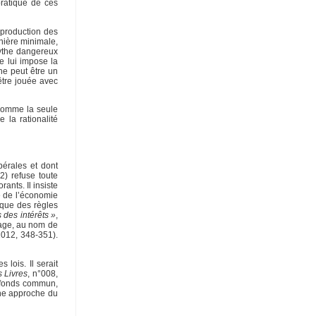
pratique de ces
a production des
anière minimale,
mythe dangereux
ue lui impose la
ne peut être un
 être jouée avec
 comme la seule
e la rationalité
bérales et dont
) refuse toute
ants. Il insiste
le de l’économie
rique des règles
 des intérêts »
,
itage, au nom de
2012, 348-351).
 lois. Il serait
 Livres
, n°008,
u fonds commun,
une approche du