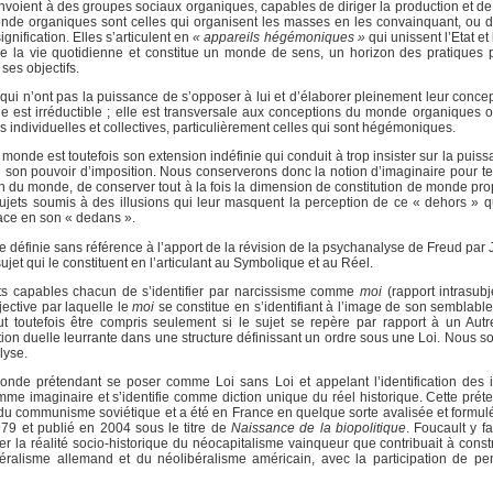
nvoient à des groupes sociaux organiques, capables de diriger la production et de 
 monde organiques sont celles qui organisent les masses en les convainquant, ou 
gnification. Elles s’articulent en
« appareils hégémoniques »
qui unissent l’Etat et 
n de la vie quotidienne et constitue un monde de sens, un horizon des pratiques 
ses objectifs.
qui n’ont pas la puissance de s’opposer à lui et d’élaborer pleinement leur conc
nie est irréductible ; elle est transversale aux conceptions du monde organiques 
és individuelles et collectives, particulièrement celles qui sont hégémoniques.
onde est toutefois son extension indéfinie qui conduit à trop insister sur la puiss
de son pouvoir d’imposition. Nous conserverons donc la notion d’imaginaire pour ten
ion du monde, de conserver tout à la fois la dimension de constitution de monde prop
 sujets soumis à des illusions qui leur masquent la perception de ce « dehors » qu
ace en son « dedans ».
e définie sans référence à l’apport de la révision de la psychanalyse de Freud par
ujet qui le constituent en l’articulant au Symbolique et au Réel.
ts capables chacun de s’identifier par narcissisme comme
moi
(rapport intrasubj
jective par laquelle le
moi
se constitue en s’identifiant à l’image de son semblable
eut toutefois être compris seulement si le sujet se repère par rapport à un Autr
ion duelle leurrante dans une structure définissant un ordre sous une Loi. Nous sol
lyse.
nde prétendant se poser comme Loi sans Loi et appelant l’identification des i
omme imaginaire et s’identifie comme diction unique du réel historique. Cette prét
if du communisme soviétique et a été en France en quelque sorte avalisée et formul
9 et publié en 2004 sous le titre de
Naissance de la biopolitique
. Foucault y fa
ter la réalité socio-historique du néocapitalisme vainqueur que contribuait à cons
éralisme allemand et du néolibéralisme américain, avec la participation de pe