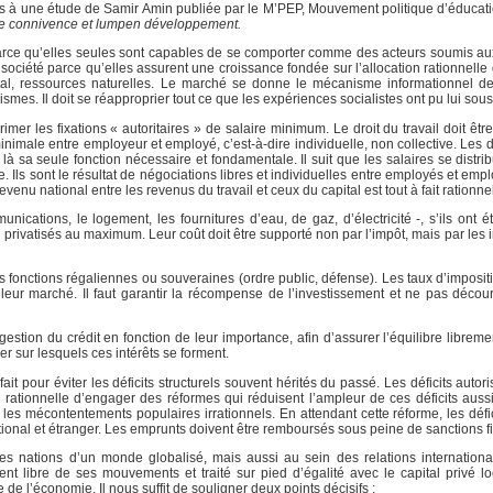
s à une étude de Samir Amin publiée par le M’PEP, Mouvement politique d’éducati
 de connivence et lumpen développement.
 parce qu’elles seules sont capables de se comporter comme des acteurs soumis a
société parce qu’elles assurent une croissance fondée sur l’allocation rationnelle
ital, ressources naturelles. Le marché se donne le mécanisme informationnel de
ismes. Il doit se réapproprier tout ce que les expériences socialistes ont pu lui soust
upprimer les fixations « autoritaires » de salaire minimum. Le droit du travail doit êt
inimale entre employeur et employé, c’est-à-dire individuelle, non collective. Les 
 là sa seule fonction nécessaire et fondamentale. Il suit que les salaires se distr
ce. Ils sont le résultat de négociations libres et individuelles entre employés et emp
evenu national entre les revenus du travail et ceux du capital est tout à fait rationnel
unications, le logement, les fournitures d’eau, de gaz, d’électricité -, s’ils ont 
 privatisés au maximum. Leur coût doit être supporté non par l’impôt, mais par les 
es fonctions régaliennes ou souveraines (ordre public, défense). Les taux d’imposit
ur marché. Il faut garantir la récompense de l’investissement et ne pas décourag
 gestion du crédit en fonction de leur importance, afin d’assurer l’équilibre librem
er sur lesquels ces intérêts se forment.
e fait pour éviter les déficits structurels souvent hérités du passé. Les déficits auto
 rationnelle d’engager des réformes qui réduisent l’ampleur de ces déficits auss
les mécontentements populaires irrationnels. En attendant cette réforme, les défi
ational et étranger. Les emprunts doivent être remboursés sous peine de sanctions f
es nations d’un monde globalisé, mais aussi au sein des relations internationa
nt libre de ses mouvements et traité sur pied d’égalité avec le capital privé loc
de l’économie. Il nous suffit de souligner deux points décisifs :