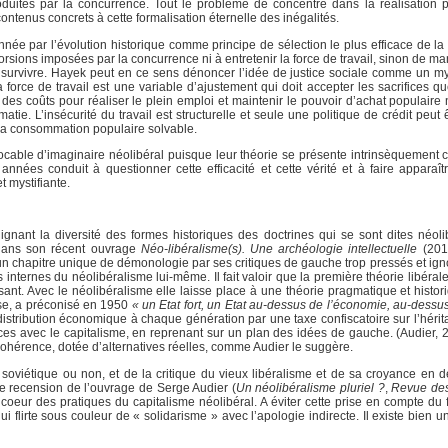
produites par la concurrence. Tout le problème de concentre dans la réalisation 
ontenus concrets à cette formalisation éternelle des inégalités.
onnée par l’évolution historique comme principe de sélection le plus efficace de l
torsions imposées par la concurrence ni à entretenir la force de travail, sinon de m
de survivre. Hayek peut en ce sens dénoncer l’idée de justice sociale comme un 
a force de travail est une variable d’ajustement qui doit accepter les sacrifices q
des coûts pour réaliser le plein emploi et maintenir le pouvoir d’achat populaire 
rématie. L’insécurité du travail est structurelle et seule une politique de crédit peut
r la consommation populaire solvable.
vocable d’imaginaire néolibéral puisque leur théorie se présente intrinsèquement
 années conduit à questionner cette efficacité et cette vérité et à faire apparaîtr
 mystifiante.
ignant la diversité des formes historiques des doctrines qui se sont dites néoli
 dans son récent ouvrage
Néo-libéralisme(s). Une archéologie intellectuelle
(2012
un chapitre unique de démonologie par ses critiques de gauche trop pressés et ignor
es internes du néolibéralisme lui-même. Il fait valoir que la première théorie libéra
isant. Avec le néolibéralisme elle laisse place à une théorie pragmatique et histo
sse, a préconisé en 1950
« un Etat fort, un Etat au-dessus de l’économie, au-dessus
redistribution économique à chaque génération par une taxe confiscatoire sur l’hér
ces avec le capitalisme, en reprenant sur un plan des idées de gauche. (Audier, 
s cohérence, dotée d’alternatives réelles, comme Audier le suggère.
soviétique ou non, et de la critique du vieux libéralisme et de sa croyance en des
e recension de l’ouvrage de Serge Audier (
Un néolibéralisme pluriel ?
,
Revue des
 coeur des pratiques du capitalisme néolibéral. A éviter cette prise en compte d
flirte sous couleur de « solidarisme » avec l’apologie indirecte. Il existe bien 