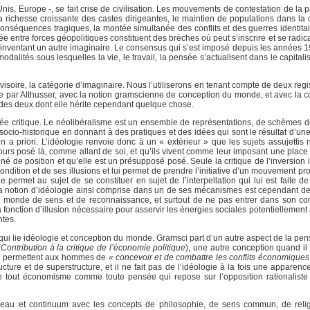
Unis, Europe -, se fait crise de civilisation. Les mouvements de contestation de la
a richesse croissante des castes dirigeantes, le maintien de populations dans la 
nséquences tragiques, la montée simultanée des conflits et des guerres identitair
ée entre forces géopolitiques constituent des brèches où peut s’inscrire et se radical
 en inventant un autre imaginaire. Le consensus qui s’est imposé depuis les année
odalités sous lesquelles la vie, le travail, la pensée s’actualisent dans le capita
ovisoire, la catégorie d’imaginaire. Nous l’utiliserons en tenant compte de deux regis
finie par Althusser, avec la notion gramscienne de conception du monde, et avec la 
 des deux dont elle hérite cependant quelque chose.
portée critique. Le néolibéralisme est un ensemble de représentations, de schèmes 
ocio-historique en donnant à des pratiques et des idées qui sont le résultat d’une 
n a priori. L’idéologie renvoie donc à un « extérieur » que les sujets assujettis
urs posé là, comme allant de soi, et qu’ils vivent comme leur imposant une place
miné de position et qu’elle est un présupposé posé. Seule la critique de l’inversion
ondition et de ses illusions et lui permet de prendre l’initiative d’un mouvement pr
ermet au sujet de se constituer en sujet de l’interpellation qui lui est faite de
 de la notion d’idéologie ainsi comprise dans un de ses mécanismes est cependant d
un monde de sens et de reconnaissance, et surtout de ne pas entrer dans son c
a fonction d’illusion nécessaire pour asservir les énergies sociales potentiellement
ntes.
 qui lie idéologie et conception du monde. Gramsci part d’un autre aspect de la pe
a
Contribution à la critique de l’économie politique
), une autre conception quand il
 permettent aux hommes de
« concevoir et de combattre les conflits économiques 
ure et de superstructure, et il ne fait pas de l’idéologie à la fois une apparence
e tout économisme comme toute pensée qui repose sur l’opposition rationaliste 
éseau et continuum avec les concepts de philosophie, de sens commun, de relig