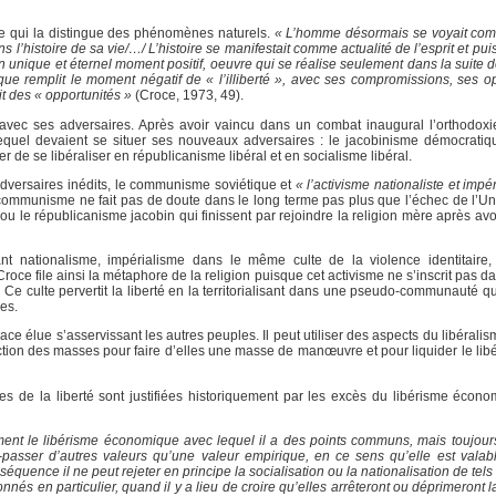
rence qui la distingue des phénomènes naturels.
« L’homme désormais se voyait comm
l’histoire de sa vie/…/ L’histoire se manifestait comme actualité de l’esprit et puis
son unique et éternel moment positif, oeuvre qui se réalise seulement dans la suite 
 que remplit le moment négatif de « l’illiberté », avec ses compromissions, ses o
it des « opportunités »
(Croce, 1973, 49).
 avec ses adversaires. Après avoir vaincu dans un combat inaugural l’orthodoxi
lequel devaient se situer ses nouveaux adversaires : le jacobinisme démocratiqu
 de se libéraliser en républicanisme libéral et en socialisme libéral.
adversaires inédits, le communisme soviétique et
« l’activisme nationaliste et impér
e communisme ne fait pas de doute dans le long terme pas plus que l’échec de l’Un
le républicanisme jacobin qui finissent par rejoindre la religion mère après avoir
sant nationalisme, impérialisme dans le même culte de la violence identitaire, 
e file ainsi la métaphore de la religion puisque cet activisme ne s’inscrit pas da
». Ce culte pervertit la liberté en la territorialisant dans une pseudo-communauté q
es.
race élue s’asservissant les autres peuples. Il peut utiliser des aspects du libéra
éliction des masses pour faire d’elles une masse de manœuvre et pour liquider le lib
es de la liberté sont justifiées historiquement par les excès du libérisme économ
nt le libérisme économique avec lequel il a des points communs, mais toujours
er-passer d’autres valeurs qu’une valeur empirique, en ce sens qu’elle est valab
équence il ne peut rejeter en principe la socialisation ou la nationalisation de tel
nés en particulier, quand il y a lieu de croire qu’elles arrêteront ou déprimeront 