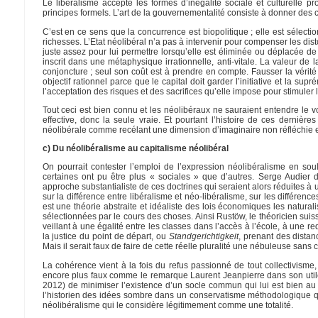
Le libéralisme accepte les formes d’inégalité sociale et culturelle 
principes formels. L’art de la gouvernementalité consiste à donner des c
C’est en ce sens que la concurrence est biopolitique ; elle est sélecti
richesses. L’Etat néolibéral n’a pas à intervenir pour compenser les dis
juste assez pour lui permettre lorsqu’elle est éliminée ou déplacée 
inscrit dans une métaphysique irrationnelle, anti-vitale. La valeur de l
conjoncture ; seul son coût est à prendre en compte. Fausser la vérité 
objectif rationnel parce que le capital doit garder l’initiative et la sup
l’acceptation des risques et des sacrifices qu’elle impose pour stimule
Tout ceci est bien connu et les néolibéraux ne sauraient entendre le 
effective, donc la seule vraie. Et pourtant l’histoire de ces dernières
néolibérale comme recélant une dimension d’imaginaire non réfléchie et
c) Du néolibéralisme au capitalisme néolibéral
On pourrait contester l’emploi de l’expression néolibéralisme en soul
certaines ont pu être plus « sociales » que d’autres. Serge Audier
approche substantialiste de ces doctrines qui seraient alors réduites à 
sur la différence entre libéralisme et néo-libéralisme, sur les différenc
est une théorie abstraite et idéaliste des lois économiques les natural
sélectionnées par le cours des choses. Ainsi Rustöw, le théoricien sui
veillant à une égalité entre les classes dans l’accès à l’école, à une 
la justice du point de départ, ou
Standgerichtigkeit
, prenant des distan
Mais il serait faux de faire de cette réelle pluralité une nébuleuse san
La cohérence vient à la fois du refus passionné de tout collectivisme, 
encore plus faux comme le remarque Laurent Jeanpierre dans son util
2012) de minimiser l’existence d’un socle commun qui lui est bien au
l’historien des idées sombre dans un conservatisme méthodologique qui 
néolibéralisme qui le considère légitimement comme une totalité.