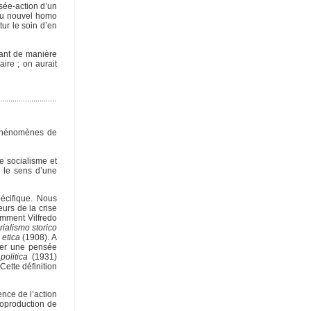
nsée-action d’un
 du nouvel homo
ur le soin d’en
tant de manière
ire ; on aurait
 phénomènes de
e socialisme et
 le sens d’une
pécifique. Nous
urs de la crise
amment Vilfredo
rialismo storico
 etica
(1908). A
ager une pensée
politica
(1931)
Cette définition
ence de l’action
toproduction de