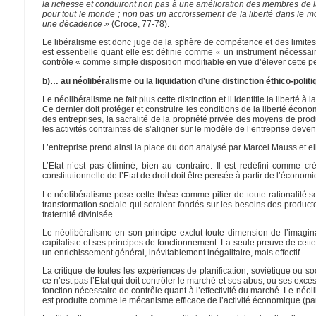
la richesse et conduiront non pas à une amélioration des membres de la
pour tout le monde ; non pas un accroissement de la liberté dans le 
une décadence »
(Croce, 77-78).
Le libéralisme est donc juge de la sphère de compétence et des limites du
est essentielle quant elle est définie comme « un instrument nécessai
contrôle « comme simple disposition modifiable en vue d’élever cette pe
b)… au néolibéralisme ou la liquidation d’une distinction éthico-politi
Le néolibéralisme ne fait plus cette distinction et il identifie la liberté à
Ce dernier doit protéger et construire les conditions de la liberté écon
des entreprises, la sacralité de la propriété privée des moyens de prod
les activités contraintes de s’aligner sur le modèle de l’entreprise dev
L’entreprise prend ainsi la place du don analysé par Marcel Mauss et ell
L’Etat n’est pas éliminé, bien au contraire. Il est redéfini comme c
constitutionnelle de l’Etat de droit doit être pensée à partir de l’économi
Le néolibéralisme pose cette thèse comme pilier de toute rationalité 
transformation sociale qui seraient fondés sur les besoins des producteur
fraternité divinisée.
Le néolibéralisme en son principe exclut toute dimension de l’imagina
capitaliste et ses principes de fonctionnement. La seule preuve de cett
un enrichissement général, inévitablement inégalitaire, mais effectif.
La critique de toutes les expériences de planification, soviétique ou so
ce n’est pas l’Etat qui doit contrôler le marché et ses abus, ou ses ex
fonction nécessaire de contrôle quant à l’effectivité du marché. Le néol
est produite comme le mécanisme efficace de l’activité économique (par 