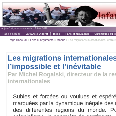
Aujourd'hui, nous sommes le :
7 Août 2026
Page d'accueil
La faute à Diderot
Idées
Faits et arguments
Chroniques du t
Page d'accueil
»
Faits et arguments
»
Monde
» Les migrations internationales, entre l’i
Les migrations internationales
l’impossible et l’inévitable
Par Michel Rogalski, directeur de la 
internationales
Subies et forcées ou voulues et espéré
marquées par la dynamique inégale des
des différentes régions du monde. Po