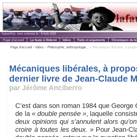
Aujourd'hui, nous sommes le :
8 Août 2026
Page d'accueil
La faute à Diderot
Idées
Faits et arguments
Chroniques du t
Page d'accueil
»
Idées
»
Philosophie, anthropologie...
» Mécaniques libérales, à propos 
Mécaniques libérales, à propo
dernier livre de Jean-Claude 
par Jérôme Anciberro
C’est dans son roman 1984 que George Or
de la
« double pensée »
, laquelle consis
deux opinions qui s’annulent alors qu’on 
croire à toutes les deux. »
Pour Jean-Cla