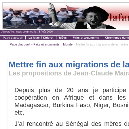
Aujourd'hui, nous sommes le :
8 Août 2026
Page d'accueil
La faute à Diderot
Idées
Faits et arguments
Chroniques du t
Page d'accueil
»
Faits et arguments
»
Monde
» Mettre fin aux migrations de la misère
Mettre fin aux migrations de l
Les propositions de Jean-Claude Mair
Depuis plus de 20 ans je participe 
coopération en Afrique et dans les 
Madagascar, Burkina Faso, Niger, Bosn
etc.
J’ai rencontré au Sénégal des mères do