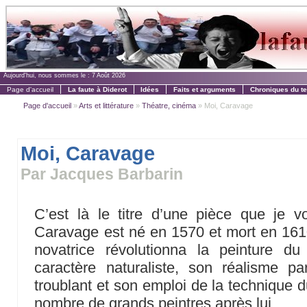
Aujourd'hui, nous sommes le :
7 Août 2026
Page d'accueil
La faute à Diderot
Idées
Faits et arguments
Chroniques du t
Page d'accueil
»
Arts et littérature
»
Théatre, cinéma
» Moi, Caravage
Moi, Caravage
Par Jacques Barbarin
C’est là le titre d’une pièce que je v
Caravage est né en 1570 et mort en 161
novatrice révolutionna la peinture d
caractère naturaliste, son réalisme pa
troublant et son emploi de la technique d
nombre de grands peintres après lui.