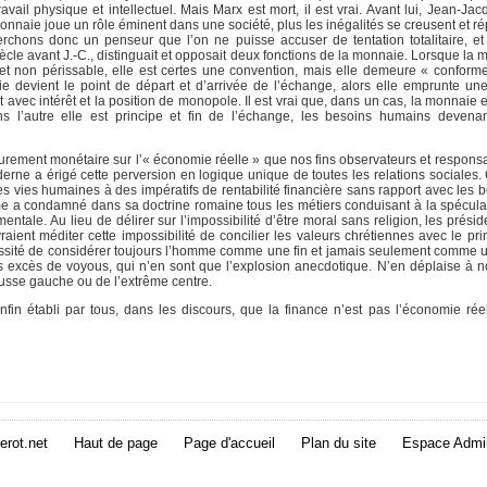
avail physique et intellectuel. Mais Marx est mort, il est vrai. Avant lui, Jean-J
monnaie joue un rôle éminent dans une société, plus les inégalités se creusent et r
erchons donc un penseur que l’on ne puisse accuser de tentation totalitaire, et
siècle avant J.-C., distinguait et opposait deux fonctions de la monnaie. Lorsque la
non périssable, elle est certes une convention, mais elle demeure « conforme
ie devient le point de départ et d’arrivée de l’échange, alors elle emprunte une
êt avec intérêt et la position de monopole. Il est vrai que, dans un cas, la monnaie
s l’autre elle est principe et fin de l’échange, les besoins humains deven
n purement monétaire sur l’« économie réelle » que nos fins observateurs et respons
oderne a érigé cette perversion en logique unique de toutes les relations sociales
s vies humaines à des impératifs de rentabilité financière sans rapport avec les 
sme a condamné dans sa doctrine romaine tous les métiers conduisant à la spécula
entale. Au lieu de délirer sur l’impossibilité d’être moral sans religion, les prés
raient méditer cette impossibilité de concilier les valeurs chrétiennes avec le p
nécessité de considérer toujours l’homme comme une fin et jamais seulement comme 
s excès de voyous, qui n’en sont que l’explosion anecdotique. N’en déplaise à 
ausse gauche ou de l’extrême centre.
n établi par tous, dans les discours, que la finance n’est pas l’économie réel
erot.net
Haut de page
Page d'accueil
Plan du site
Espace Admin