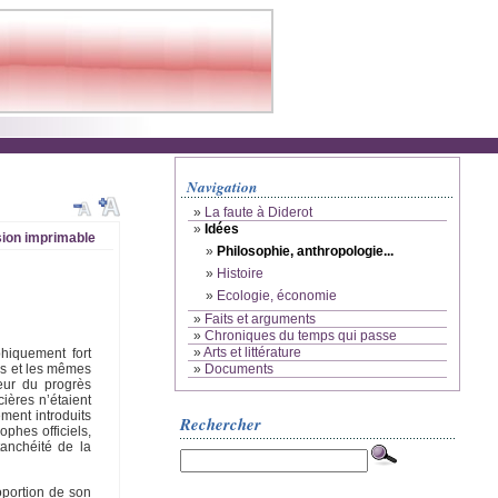
Navigation
»
La faute à Diderot
»
Idées
ion imprimable
»
Philosophie, anthropologie...
»
Histoire
»
Ecologie, économie
»
Faits et arguments
»
Chroniques du temps qui passe
»
Arts et littérature
phiquement fort
»
Documents
rs et les mêmes
teur du progrès
cières n’étaient
ment introduits
Rechercher
ophes officiels,
tanchéité de la
oportion de son