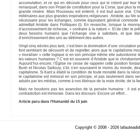
accumulation, et ce qui en découle pour ceux qui le créent par leur tr
remarquait, dans son Projet de constitution pour la Corse, que plus la 
grande misère. Mais Rousseau est enterré, il est tout aussi vrai. Ch
millénaires aux plus grandes inspirations religieuses : Aristote, au IVe 
nécessaire pour les échanges, comme équivalent général commode et 
admettait Aristote dans Politiques (I). En revanche, lorsque la monna
d’accroissement de richesse, « contraire à la nature ». Et de citer le pr
deux besoins humains que l’échange vise à satisfaire, et que dan
d’enrichissement des uns au détriment des autres.
Vingt-cinq siècles plus tard, c’est bien la domination d’une circulatio
font semblant de découvrir et de regretter, alors que le capitalisme m
« moraliser » cette logique si en son principe même elle subordonne le
les valeurs humaines ? C’est en souvenir d’Aristote que le christiani
Aujourd’hui encore, l’Église ne cesse de rappeler cette position fondam
Bush et Nicolas Sarkozy, s’ils s’en souciaient le moins du monde, dev
capitalisme. Si Kant a établi la condition de toute moralité dans la 
le capitalisme est immoral en son principe, et pas seulement dans se
adulés par les médias, comme à nos libéraux de la vraie droite, de la f
Mais ne boudons pas les avancées de la pensée humaine : il est enfi
contradiction est immorale. Dans les discours. Encore un effort…
Article paru dans l’Humanité du 15 juin
Copyright © 2008 - 2026 lafauteadid