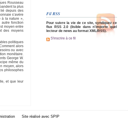
acques Rousseau
épandent la plus
 lié depuis des
Fil RSS
 monnaie s’avère
 à la nature »,
 autre fonction
Pour suivre la vie de ce site, syndiquez ce
 est moyen entre
flux RSS 2.0 (lisible dans n'importe quel
ant des moyens
lecteur de news au format XML/RSS).
S'inscrire à ce fil
ables politiques
. Comment alors
besoins ou avec
tion monétaire.
idents George W.
rincipe même du
un moyen, alors
nos philosophes
le, et que leur
istration
Site réalisé avec
SPIP