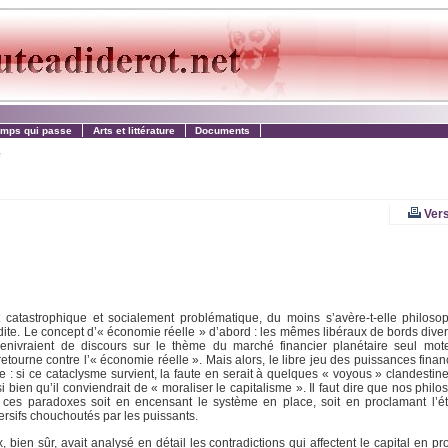
emps qui passe
Arts et littérature
Documents
e
Vers
 catastrophique et socialement problématique, du moins s’avère-t-elle philoso
dite. Le concept d’« économie réelle » d’abord : les mêmes libéraux de bords dive
s enivraient de discours sur le thème du marché financier planétaire seul mo
etourne contre l’« économie réelle ». Mais alors, le libre jeu des puissances finan
: si ce cataclysme survient, la faute en serait à quelques « voyous » clandestine
ien qu’il conviendrait de « moraliser le capitalisme ». Il faut dire que nos philos
r ces paradoxes soit en encensant le système en place, soit en proclamant l’é
rsifs chouchoutés par les puissants.
ien sûr, avait analysé en détail les contradictions qui affectent le capital en pr