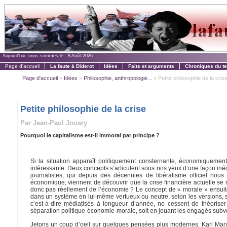
Aujourd'hui, nous sommes le :
8 Août 2026
Page d'accueil
La faute à Diderot
Idées
Faits et arguments
Chroniques du t
Page d'accueil
»
Idées
»
Philosophie, anthropologie...
» Petite philosophie de la cris
Petite philosophie de la crise
Par Jean-Paul Jouary
Pourquoi le capitalisme est-il immoral par principe ?
Si la situation apparaît politiquement consternante, économiquement
intéressante. Deux concepts s’articulent sous nos yeux d’une façon iné
journalistes, qui depuis des décennies de libéralisme officiel nou
économique, viennent de découvrir que la crise financière actuelle se r
donc pas réellement de l’économie ? Le concept de « morale » ensuite 
dans un système en lui-même vertueux ou neutre, selon les versions, si b
c’est-à-dire médiatisés à longueur d’année, ne cessent de théorise
séparation politique-économie-morale, soit en jouant les engagés subve
Jetons un coup d’oeil sur quelques pensées plus modernes. Karl Marx, b