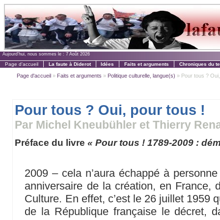
Aujourd'hui, nous sommes le :
7 Août 2026
Page d'accueil
La faute à Diderot
Idées
Faits et arguments
Chroniques du t
Page d'accueil
»
Faits et arguments
»
Politique culturelle, langue(s)
» Pour tous ? Oui,
Pour tous ? Oui, pour tous !
Par Michel Kneubühler et Thierry Ren
Préface du livre
« Pour tous ! 1789-2009 : démo
2009 – cela n’aura échappé à personne
anniversaire de la création, en France, 
Culture. En effet, c’est le 26 juillet 1959 
de la République française le décret,