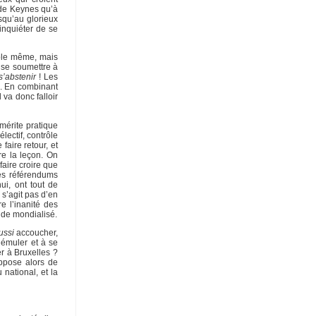
t de Keynes qu’à
squ’au glorieux
inquiéter de se
able même, mais
t se soumettre à
s’abstenir
! Les
s. En combinant
 va donc falloir
mérite pratique
ectif, contrôle
aire retour, et
re la leçon. On
aire croire que
les référendums
ui, ont tout de
 s’agit pas d’en
e l’inanité des
de mondialisé.
ussi
accoucher,
’émuler et à se
r à Bruxelles ?
uppose alors de
 national, et la