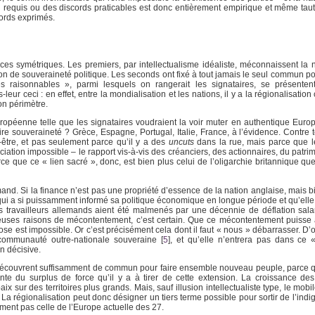
requis ou des discords praticables est donc entièrement empirique et même tauto
cords exprimés.
ces symétriques. Les premiers, par intellectualisme idéaliste, méconnaissent la 
n de souveraineté politique. Les seconds ont fixé à tout jamais le seul commun po
stes raisonnables », parmi lesquels on rangerait les signataires, se présente
-leur ceci : en effet, entre la mondialisation et les nations, il y a la régionalisat
on périmètre.
uropéenne telle que les signataires voudraient la voir muter en authentique Europ
 souveraineté ? Grèce, Espagne, Portugal, Italie, France, à l’évidence. Contre to
être, et pas seulement parce qu’il y a des
uncuts
dans la rue, mais parce que l
ation impossible – le rapport vis-à-vis des créanciers, des actionnaires, du patrim
e que ce « lien sacré », donc, est bien plus celui de l’oligarchie britannique que
emand. Si la finance n’est pas une propriété d’essence de la nation anglaise, mais 
ui a si puissamment informé sa politique économique en longue période et qu’elle
s travailleurs allemands aient été malmenés par une décennie de déflation sala
euses raisons de mécontentement, c’est certain. Que ce mécontentement puisse a
e est impossible. Or c’est précisément cela dont il faut « nous » débarrasser. D’o
 communauté outre-nationale souveraine
[
5
]
, et qu’elle n’entrera pas dans ce 
n décisive.
e découvrent suffisamment de commun pour faire ensemble nouveau peuple, parc
nte du surplus de force qu’il y a à tirer de cette extension. La croissance de
x sur des territoires plus grands. Mais, sauf illusion intellectualiste type, le mobi
s. La régionalisation peut donc désigner un tiers terme possible pour sortir de l’ind
ment pas celle de l’Europe actuelle des 27.