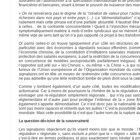
suivraient de l’abandonner à la spéculation internationale et de préci
financières et bancaires, visant à briser le pouvoir de nuisance des ma
« On ne renversera pas le dogme de la “création de valeur pour l’acti
richesses dans nos pays et entre pays (…). La “démondialisation” n’app
rudement mais cette phrase est d’une parfaite absurdité. Il faudrait être
à celles… de la contrainte concurrentielle ! Quant à l’injonction méc
symptomatiquement matière à mots d’ordre syndicaux qui ne mènent à rien
même vide de sens tant qu’on n’a pas rapporté ce projet à des transfo
Or parmi celles-ci on trouve typiquement
d’un côté
les structures de 
particulier avec des économies à standards sociaux effondrés (co
l’économie chinoise, de la constitution d’institutions salariales mat
protection des salariés européens, à part la restriction de la concurrenc
en concurrence de modèles socioproductifs parfaitement inégaux). Il
l’opprobre soit jeté sur « les Chinois », ou même « la Chine », à qui
furieux de l’Union européenne et de l’Organisation mondiale du comm
signataires ont en tête un moyen de restreindre cette concurrence autre 
ne pas admettre qu’une telle restriction tombe de plein droit sous la ca
Comme y tombent également,
d’un autre côté
, toutes les modificati
actionnarial. Car à moins de poursuivre la chimère de la re-régulation
envisager une re-régulation simplement régionale… qui n’ira pas sans
réglementaire et d’autre part pour protéger l’intérieur de la « zone 
également s’appelle démondialiser. Ce n’est donc pas la nationalité des
sont pas moins rapaces et violents que les autres ! C’est la possibilit
mondiale. Mais cette possibilité-là n’est que l’autre nom de la rupture a
La question décisive de la souveraineté
Les signataires objecteront qu’ils visent moins loin que le monde : l’E
régulation « régionale », sans exclure
a priori
que la « région » aille a
c’est-à-dire en termes politiques, et plus exactement sans hésiter à p