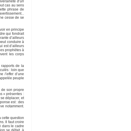
ouveraineté
d’un
tout cas au sens
cette phrase de
vertissement...
i ne cesse de se
voir en principe
re qui fondrait
rante d’ailleurs
 peut conduire à
i est d’ailleurs
 les prophètes à
uvent les corps
 rapports de la
culés : loin que
mme
l’effet
d’une
 appelée peuple
e de son propre
ns » présentes :
se déplacer, et
éponse est : des
tive notamment.
à cette question
. Il faut croire
é dans le cadre
ion se défait, à