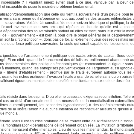
impensable ? Il vaudrait mieux éviter, sauf à ce que, vaincue par la peur d
poil et incapable de poser le moindre problème fondamental.
alisation/démondialisation que celle qui tient la souveraineté d’un peuple pour le
verra sans peine qu’il s’oppose en tout aux bouillies des usages éditorialistes d
ouveraines. Voilà le fait constitutif de notre horizon historique et politique, la 
à l’exact inverse de tous ses amis qui répètent en boucle qu’elle est la mod
 dépossession des souverainetés partout où elles existent, sans leur offrir la moi
lui de « gouvernement » est bien là pour dire le projet général de la dégouvernem
en soit la circonscription –, donc pas de loi, à l’extrême rigueur des règles mais m
e de toute force politique souveraine, la seule qui serait capable de les contenir, q
eux ignobles de l’arraisonnement politique des excès privés du capital. Sous coul
rgé. Et en effet : quand le financement des déficits est entièrement abandonné au
tions fondamentales des politiques économiques (et commandent la rigueur sans 
A à maintenir, quand les entreprises peuvent exciper de l’argument aussi ignoble
d la « liberté d’établissement » promue par le Traité européen autorise tous les
quand les riches pratiquent l’évasion fiscale à grande échelle sans qu’on puisse l
 maîtrisent rigoureusement plus rien des éléments fondamentaux de leur destinée.
s résiste dans les esprits. D’où elle ne cessera d’exiger sa reconstitution. Telle es
t cas au-delà d’un certain seuil. Les nécessités de la mondialisation-externalités
emières authentiquement, les secondes hypocritement) à des redéploiements out
tive de la libéralisation n’a aucune intention de reconstituer ailleurs ce qu’elle a 
que mondial.
riode. Mais il est en crise profonde de se trouver entre deux réalisations historiqu
 la mondialisation-libéralisation) délibérément organisée. La mutation territorial
nsions menacent d’être intenables. Lieu de tous les malentendus, la mondialisati
du monde » sert à différer éternellement toute reconstitution du politique, et c