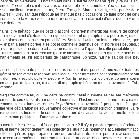
oncept de souveraineté. Et notamment dans le fait de considérer qu’il y va de la s
raineté
d’un
peuple car il n’y a pas « le » peuple. « Le peuple » n’existe pas – en 
 de ses meilleurs commentateurs, Pierre-François Moreau, souligne la portée de 
euples ».
Dieu sait que l’époque ne manque pas d’occasions de faire profit de cet a
 n’est pas de la « race », et de rendre concevable la plasticité d’un « peuple » qu
s extérieurs.
insi dire métabolique de cette plasticité, dont rien n’interdit par ailleurs de conce
un mouvement d’extériorisation qui constituerait un peuple de « peuples », entend
aines conditions bien particulières. Seule la fixation nationale-éternitaire, igno
! –, et par là même portée à se poser comme le terminus de l’histoire des peuples,
stoire passée ne donnerait aucune réalisation à l’appui de cette possibilité (ce qu
re future, autrement plus créative (pour le meilleur et pour le pire) que ne le pensent
remaniements et, s’il est permis de paraphraser Spinoza, nul ne sait ce que pe
stion de philosophie politique en nous sommant de penser à nouveaux frais les
gérant de renverser le rapport sous lequel les deux termes sont habituellement arti
t donnée, c’est plutôt le « peuple » (ou la nation) qui doit être compris co
n’émane pas de la nation, c’est la nation-peuple qui émane de la souveraineté. Est
veraine.
 à enregistrer comme tel, qu’une certaine communauté humaine se déclare maîtress
rcément de ceux-là seuls qui ont été légués par l’histoire sous la forme des « natio
idemment, remis dans ces termes,
le problème
« souveraineté-peuple » ne fait que 
e telle déclaration de souveraineté collective et sa circonscription originale. La r
litiques bien sûr, de penser et de juger, d’envisager la vie matérielle collec
un commun politique – d’une souveraineté.
uveraineté collective qui fasse peuple viable ? Il n’y a pas de réponse théorique 
ment, et même profondément, les collectivités que nous nommons actuellement nations
lles et qu’il est jugé appartenir encore au champ de ce qui peut être accommod
op, le conflit irrémédiable qui rend impossible la coexistence des parties – et la nat