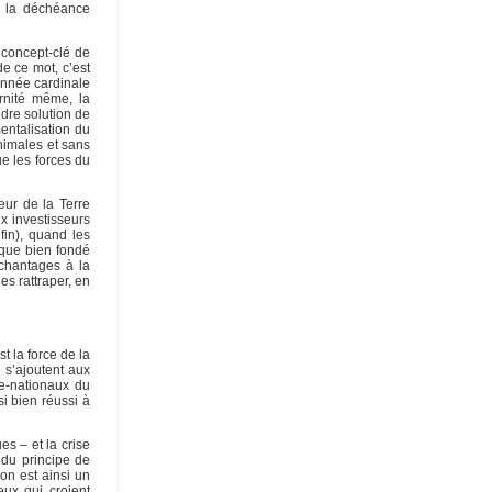
e la déchéance
 concept-clé de
e ce mot, c’est
donnée cardinale
ernité même, la
ndre solution de
entalisation du
inimales et sans
ue les forces du
eur de la Terre
x investisseurs
fin), quand les
 que bien fondé
 chantages à la
es rattraper, en
t la force de la
 s’ajoutent aux
re-nationaux du
si bien réussi à
es – et la crise
e du principe de
on est ainsi un
eux qui croient