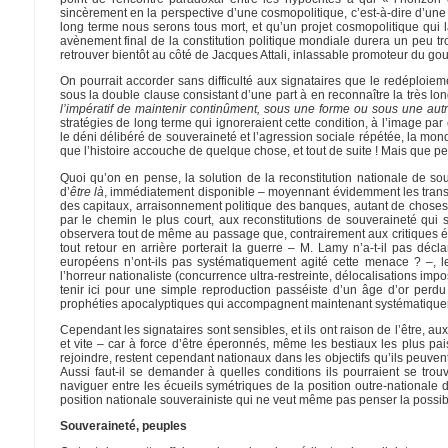
sincèrement en la perspective d’une cosmopolitique, c’est-à-dire d’une c
long terme nous serons tous mort, et qu’un projet cosmopolitique qui l
avènement final de la constitution politique mondiale durera un peu tr
retrouver bientôt au côté de Jacques Attali, inlassable promoteur du gou
On pourrait accorder sans difficulté aux signataires que le redéploiem
sous la double clause consistant d’une part à en reconnaître la très lon
l’impératif de maintenir continûment, sous une forme ou sous une autr
stratégies de long terme qui ignoreraient cette condition, à l’image pa
le déni délibéré de souveraineté et l’agression sociale répétée, la mondial
que l’histoire accouche de quelque chose, et tout de suite ! Mais que peu
Quoi qu’on en pense, la solution de la reconstitution nationale de s
d’
être là
, immédiatement disponible – moyennant évidemment les transfo
des capitaux, arraisonnement politique des banques, autant de choses pa
par le chemin le plus court, aux reconstitutions de souveraineté qui s
observera tout de même au passage que, contrairement aux critiques épo
tout retour en arrière porterait la guerre – M. Lamy n’a-t-il pas dé
européens n’ont-ils pas systématiquement agité cette menace ? –, l
l’horreur nationaliste (concurrence ultra-restreinte, délocalisations im
tenir ici pour une simple reproduction passéiste d’un âge d’or perdu 
prophéties apocalyptiques qui accompagnent maintenant systématique
Cependant les signataires sont sensibles, et ils ont raison de l’être, 
et vite – car à force d’être éperonnés, même les bestiaux les plus p
rejoindre, restent cependant nationaux dans les objectifs qu’ils peuven
Aussi faut-il se demander à quelles conditions ils pourraient se t
naviguer entre les écueils symétriques de la position outre-nationale d
position nationale souverainiste qui ne veut même pas penser la possibil
Souveraineté, peuples