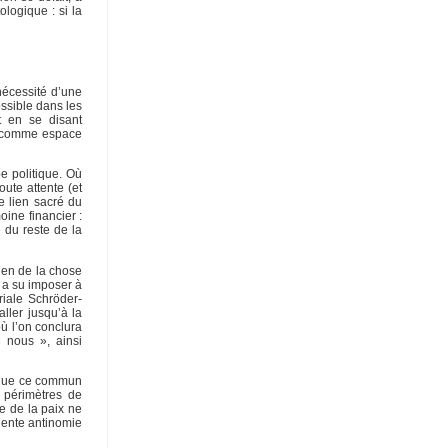
logique : si la
nécessité d’une
ssible dans les
nt en se disant
ion comme espace
e politique. Où
ute attente (et
e lien sacré du
oine financier :
 du reste de la
bien de la chose
 a su imposer à
riale Schröder-
ller jusqu’à la
ù l’on conclura
« nous », ainsi
e que ce commun
s périmètres de
le de la paix ne
igente antinomie