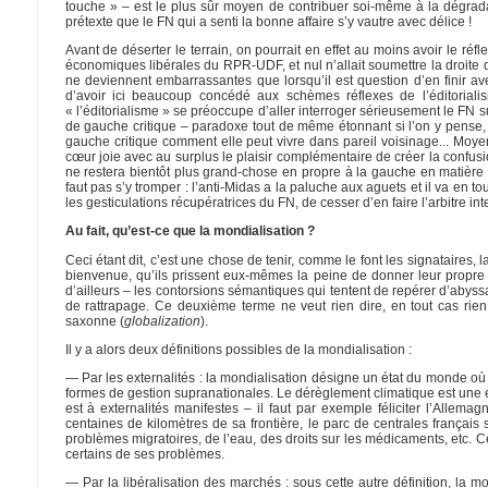
touche » – est le plus sûr moyen de contribuer soi-même à la dégra
prétexte que le FN qui a senti la bonne affaire s’y vautre avec délice !
Avant de déserter le terrain, on pourrait en effet au moins avoir le r
économiques libérales du RPR-UDF, et nul n’allait soumettre la droite 
ne deviennent embarrassantes que lorsqu’il est question d’en finir avec
d’avoir ici beaucoup concédé aux schèmes réflexes de l’éditorialis
« l’éditorialisme » se préoccupe d’aller interroger sérieusement le FN s
de gauche critique – paradoxe tout de même étonnant si l’on y pense,
gauche critique comment elle peut vivre dans pareil voisinage... Moy
cœur joie avec au surplus le plaisir complémentaire de créer la confusion
ne restera bientôt plus grand-chose en propre à la gauche en matière é
faut pas s’y tromper : l’anti-Midas a la paluche aux aguets et il va en 
les gesticulations récupératrices du FN, de cesser d’en faire l’arbitre in
Au fait, qu’est-ce que la mondialisation ?
Ceci étant dit, c’est une chose de tenir, comme le font les signataires, 
bienvenue, qu’ils prissent eux-mêmes la peine de donner leur propre dé
d’ailleurs – les contorsions sémantiques qui tentent de repérer d’abyssa
de rattrapage. Ce deuxième terme ne veut rien dire, en tout cas rien
saxonne (
globalization
).
Il y a alors deux définitions possibles de la mondialisation :
— Par les externalités : la mondialisation désigne un état du monde où le
formes de gestion supranationales. Le dérèglement climatique est une 
est à externalités manifestes – il faut par exemple féliciter l’Allem
centaines de kilomètres de sa frontière, le parc de centrales français 
problèmes migratoires, de l’eau, des droits sur les médicaments, etc. 
certains de ses problèmes.
— Par la libéralisation des marchés : sous cette autre définition, l