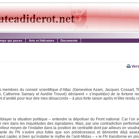
emps qui passe
Arts et littérature
Documents
Vers
s membres du conseil scientifique d’Attac (Geneviève Azam, Jacques Cossart, T
n, Catherine Samary et Aurélie Trouvé) déclarent
« s’inquiét(er) de la fortune r
 et d’amitié pour leur dire mes désaccords – à plus forte raison après m’être rendu 
ayer la situation politique – entendre la dépolluer du Front national. Car l’on s
r rien dans les inquiétudes des signataires. Mais, par une contradiction performati
ur moyen de l’installer dans la position de centralité dont par ailleurs on voudrait 
igeante du FN s’avère plus futée que son prédécesseur, et démontre déjà assez
eut capter, si bien qu’installer le mythe de l’anti-Midas – « le FN transforme en plo