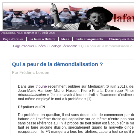
Aujourd'hui, nous sommes le :
7 Août 2026
Page d'accueil
La faute à Diderot
Idées
Faits et arguments
Chroniques du t
Page d'accueil
»
Idées
»
Ecologie, économie
» Qui a peur de la démondialisation ?
Qui a peur de la démondialisation ?
Par Frédéric Lordon
Dans une
tribune
récemment publiée sur Mediapart (6 juin 2011), de
Jean-Marie Harribey, Michel Husson, Pierre Khalfa, Dominique Pliho
démondialisation »
. Je crois avoir à leur endroit suffisamment d’estime
moi-même employé le mot « à problème »
[
1
]
…
Dépolluer du FN
Du problème en question, il est sans doute utile de commencer par débl
fortune de l’extrême droite qui capitalise sur ce thème n’entre pas pou
sans cesse référence au FN à propos de tout débat est à coup sûr le meille
faut se faire aucune illusion, spécialement quand la nouvelle dir
récupération : le FN mangera à tous les râteliers, captera tout ce qu’il p