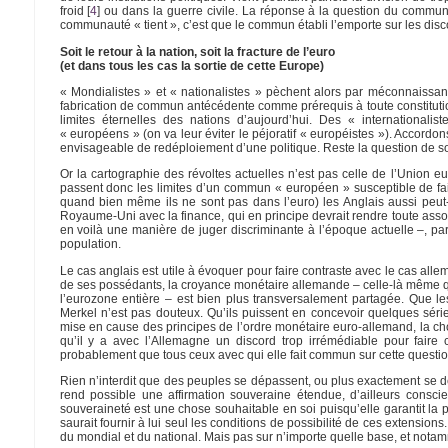
froid
[
4
]
ou dans la guerre civile. La réponse à la question du commun 
communauté « tient », c’est que le commun établi l’emporte sur les dis
Soit le retour à la nation, soit la fracture de l’euro
(et dans tous les cas la sortie de cette Europe)
« Mondialistes » et « nationalistes » pèchent alors par méconnaissan
fabrication de commun antécédente comme prérequis à toute constitutio
limites éternelles des nations d’aujourd’hui. Des « internationali
« européens » (on va leur éviter le péjoratif « européistes »). Accordons
envisageable de redéploiement d’une politique. Reste la question de s
Or la cartographie des révoltes actuelles n’est pas celle de l’Union e
passent donc les limites d’un commun « européen » susceptible de faire
quand bien même ils ne sont pas dans l’euro) les Anglais aussi peut-
Royaume-Uni avec la finance, qui en principe devrait rendre toute associ
en voilà une manière de juger discriminante à l’époque actuelle –, parc
population.
Le cas anglais est utile à évoquer pour faire contraste avec le cas all
de ses possédants, la croyance monétaire allemande – celle-là même q
l’eurozone entière – est bien plus transversalement partagée. Que le
Merkel n’est pas douteux. Qu’ils puissent en concevoir quelques séri
mise en cause des principes de l’ordre monétaire euro-allemand, la chos
qu’il y a avec l’Allemagne un discord trop irrémédiable pour faire
probablement que tous ceux avec qui elle fait commun sur cette questio
Rien n’interdit que des peuples se dépassent, ou plus exactement s
rend possible une affirmation souveraine étendue, d’ailleurs conscie
souveraineté est une chose souhaitable en soi puisqu’elle garantit la pai
saurait fournir à lui seul les conditions de possibilité de ces extension
du mondial et du national. Mais pas sur n’importe quelle base, et notam