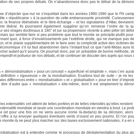
dation de ses propres débats. On n’abandonnera donc pas le débat de la démond
éflexe d’objecter que nul ne s’inquiétait dans les années 1980-1990 que le FN camp
dite « républicaine » à la question de cette embarrassante proximité. Curieusement
 la finance libéralisée et le libre-échange – et les signataires d’Attac devraient
me libéral. Ils pourraient également suggérer qu’on renverse l’ordre de la q
ur ses virages doctrinaux à 180° et sur sa propension récente à aller piller (et déf
 mais qui semble faire si peu problème que tout le monde se précipite plutôt pou
ennant quoi, à force d’envahissements par l’extrême droite, qui ne manque pas d
, et le plaisir supplémentaire de le faire avec la complicité active des victimes de 
conomique s’il lui faut abandonner dans l’instant tout ce que l’anti-Midas aura to
toucher autant qu’il pourra. On pourrait donc, par un préalable de bonne méthode, d
tempestif et pollueur de nos débats, et de continuer de discuter des sujets qui
nous i
la « démondialisation » pour un concept « superficiel et simpliste », mais c’en aurai
finition « rigoureuse » de la mondialisation. Ecartons tout de suite – je ne les 
les différences entre « mondialisation » et « globalisation » pour en tirer d’impro
 dire d’autre que « mondialisation » elle-même, dont il est simplement la déno
s externalités ont atteint de telles portées et de telles intensités qu’elles renden
externalité mondiale et seule une coordination mondiale en viendra à bout. Le pro
agne (et pour une fois on ne verra aucune ironie là-dedans) de sa décision, alor
s’offre à lui envoyer quelques éventuels vents d’ouest un peu pourris. Et l’on pou
Ce monde-là ne peut plus marcher sur des bases exclusivement nationales, il a en e
a mondialisation est à entendre comme le processus de déréglementation du plus 