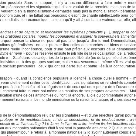
on possible. Sous ce rapport, il n’y a aucune différence à faire entre « mond
u’un pléonasme et les signataires qui disent vouloir de la première mais pas de l
s veulent bien la mondialisation-externalités mais pas la mondialisation-libéralisat
 économique, et il ne fallait pas beaucoup d’esprit de charité intellectuelle pour c
mondialisation économique, la seule qu’il y ait à combattre vraiment car elle, ell
ndises et de capitaux, et relocaliser les systèmes productifs (…), stopper la co
des pratiques sociales, nourrir les populations et assurer la souveraineté alimentai
rquoi penser la chose ne pourrait pas aller jusqu’à dire le mot. Démondialiser
isations généralisées : en tout premier lieu celles des marchés de biens et servic
e d’une réelle incohérence, pour d’une part prêter aux discours de la démondiali
 comme ennemi »
pour se réserver ensuite le joli rôle de la relocalisation, de la réduc
nde »… Sauf dans les catégories de la pensée libérale (ou de la pensée d’extrême d
s individus ou à des groupes sociaux, mais
à des structures
– même s’il est vrai qu
ciaux particuliers : ceux qui ont eu barre sur, et partie liée à la configuration 
alisation » quand la conscience populaire a identifié la chose qu’elle nomme « m
nir pleinement ratifier cette identification. Les signataires se rendent-ils compt
 peu à la « frilosité » et à « l’égoïsme » de ceux qui ont « peur » de « l’ouverture 
 ou comment faire tourner soi-même les moulins de ses propres adversaires… Mai
brication d’une de ces antinomies qui font, là encore, la joie du commentaire autori
refermement national ». Le monde mondialisé ou la nation archaïque, et choisissez 
de la démondialisation relu par les signataires – et d’une relecture qu’on pourrai
rotège ni du néolibéralisme, ni de la spéculation, ni du productivisme : a-t
it de la livre sterling ? Le franc, la livre ou la lire étaient-ils des boucliers con
our aux monnaies nationales était à soi seul la panacée anti-crise ? Quel que soit
 qui plaident pour le retour à la monnaie nationale
[
2
]
d’avoir hautement conscience