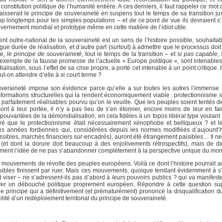
onstitution politique de l’humanité entière. A ces derniers, il faut rappeler ce mo
aisserait le principe de souveraineté en suspens tout le temps de sa transition ju
op longtemps pour les simples populations – et de ce point de vue ils devraient s’
vernement mondial et prototype même en cette matière de l’idiot utile.
ent outre-national de la souveraineté est un sens de l’histoire possible, souhait
gue durée de réalisation, et d’autre part (surtout) à admettre que le processus doi
e, le principe de souveraineté
, tout le temps de la transition – et
si pas capable, 
r exemple de la fausse promesse de l’actuelle « Europe politique », sont intenable
isation, sous l’effet de sa crise propre, a porté cet intenable à un point critique. Il
t-on attendre d’elle à si court terme ?
ouveraineté impose son évidence parce qu’elle a sur toutes les autres l’immense 
rmations structurelles qui la rendent économiquement viable : protectionnisme sél
rfaitement réalisables pourvu qu’on le veuille. Que les peuples soient tentés de f
ont à leur portée, il n’y a pas lieu de s’en étonner, encore moins de leur en fai
uvantées de la démondialisation, en cela fidèles à un topos libéral type voulant f
claré que le protectionnisme était nécessairement xénophobe et belliqueux ? et 
es années fordiennes qui, considérées depuis les normes modifiées d’aujourd’h
possibles, marchés financiers sur-encadrés), auront été étrangement paisibles… Il ne
(et dont la dorure doit beaucoup à des enjolivements rétrospectifs), mais de dir
ment l’idée de ne pas s’abandonner complètement à la perspective unique du mon
aux mouvements de révolte des peuples européens. Voilà ce dont l’histoire pourrait
a
aisibles finissent par ruer. Mais ces mouvements, quoique tendant évidemment à s
t viser – ne s’adressent-ils pas d’abord à
leurs
pouvoirs publics ? qui va manifeste
rouver un débouché politique proprement européen. Répondre à cette question s
e principe qui a définitivement (et prématurément) prononcé la disqualification du
ité d’un redéploiement territorial du principe de souveraineté.