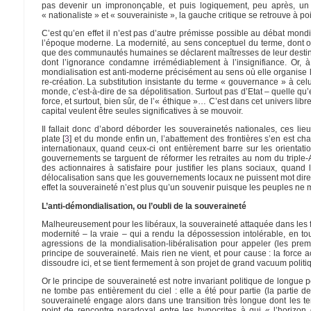
pas devenir un imprononçable, et puis logiquement, peu après, un 
« nationaliste » et « souverainiste », la gauche critique se retrouve à 
C’est qu’en effet il n’est pas d’autre prémisse possible au débat mondi
l’époque moderne. La modernité, au sens conceptuel du terme, dont on 
que des communautés humaines se déclarent maîtresses de leur destin – s
dont l’ignorance condamne irrémédiablement à l’insignifiance. Or, 
mondialisation est anti-moderne précisément au sens où elle organise la
re-création. La substitution insistante du terme « gouvernance » à ce
monde, c’est-à-dire de sa dépolitisation. Surtout pas d’Etat – quelle qu’
force, et surtout, bien sûr, de l’« éthique »… C’est dans cet univers libr
capital veulent être seules significatives à se mouvoir.
Il fallait donc d’abord déborder les souverainetés nationales, ces li
plate
[
3
]
et du monde enfin un, l’abattement des frontières s’en est cha
internationaux, quand ceux-ci ont entièrement barre sur les orienta
gouvernements se targuent de réformer les retraites au nom du triple-
des actionnaires à satisfaire pour justifier les plans sociaux, quan
délocalisation sans que les gouvernements locaux ne puissent mot dire, 
effet la souveraineté n’est plus qu’un souvenir puisque les peuples ne
L’anti-démondialisation, ou l’oubli de la souveraineté
Malheureusement pour les libéraux, la souveraineté attaquée dans les fait
modernité – la vraie – qui a rendu la dépossession intolérable, en tou
agressions de la mondialisation-libéralisation pour appeler (les pr
principe de souveraineté. Mais rien ne vient, et pour cause : la force ac
dissoudre ici, et se tient fermement à son projet de grand vacuum politi
Or le principe de souveraineté est notre invariant politique de longue pé
ne tombe pas entièrement du ciel : elle a été pour partie (la partie de
souveraineté engage alors dans une transition très longue dont les te
point de rencontre paradoxal entre les hypocrites à qui « l’horizon 