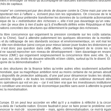
sément n’envisager ce retour qu’accompagné de radicales transformations structure
rchés de capitaux.
onnaire” en commençant par des droits de douane contre la Chine mais par une red
orterait rien à l’affaire »
, écrivent plus loin les signataires. On s’excuse de le 
 idiot en effet pour prétendre transformer les données de la contrainte actionnarial
anique de la
« redistribution des richesses »
, elle n’est pas davantage qu’un vœu 
 (je veux dire à rien d’autre qu’à d’inoffensifs défilés entre République et Natio
rmations
concrètes
des structures qui déterminent le partage des richesses.
la libre concurrence qui organisent la pression constante sur les coûts salariau
mme la Chine). Sauf à attendre patiemment les quelques décennies de la mont
ures et du rattrapage de ses standards sociaux et environnementaux, on voit mal l
e dite non-distordue (ainsi conçue pour mieux laisser jouer toutes les distorsions p
 n’est donc pas question dans cette affaire, comme feignent de le croire les s
 nul ne saurait reprocher son niveau de développement – bien davantage en revanc
erce (OMC) qui organisent soigneusement la concurrence libre avec elle. Si, pa
que, oui, des droits de douane sélectifs et bien ciblés, surtout qu’ils le disent. E
tégorie de la démondialisation ?
ons des structures de la finance telles qu’entre autres elles soutiennent actuelle
 mondiale, que sa magnifique ambition rend au moins certaine de ne jamais aboutir,
 dispositifs de
protection
adéquats, d’une part pour désamorcer toutes les stratég
financière régulée » de toutes les instabilités venues d’un extérieur demeuré dér
 opérateurs qui est en jeu – car il est bien vrai que les investisseurs institution
é de constituer une enclave de vie économique pacifiée sans avoir à attendre la gr
vec la mondialisation.
urope. Et on peut leur accorder en effet qu’il y a matière à réfléchir à la circon
u-delà de l’actuelle nation. Encore faudrait-il pour ce faire poser le problème co
rononcer le mot-clé : souveraineté – mais, après démondialisation, ce mot-là égale