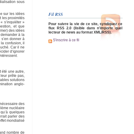
ialisation sous
Fil RSS
e sur les idées
 les proximités
 « s’inquiéter »
Pour suivre la vie de ce site, syndiquez ce
uestion, et que
flux RSS 2.0 (lisible dans n'importe quel
ormer) des idées
lecteur de news au format XML/RSS).
r demander à la
e s’en donner à
S'inscrire à ce fil
la confusion, il
uché. Car il ne
écider d’ignorer
ntéressent
.
t été une autre,
leur prête pas,
bables solutions
mination anglo-
t nécessaire des
blème nucléaire
s qu’à quelques
rrait parler des
ffet mondialisé
grand nombre de