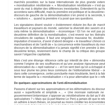
marchés possibles sur la base internationale de plus grande extensi
« mondialisation néolibérale ». « Mondialisation néolibérale » n’est q
avoir du mal à déplier des différences inexistantes. Entendent-ils qu’il
accordera sans difficulté, mais la première est politique et la deuxième
discours de gauche de la démondialisation s’en prend à la seconde, la 
« solutions »… quand la première n’a posé que ses questions.
Les signataires disent vouloir
« évidemment réduire les flux de marcha
travailleurs et paysans du monde, valoriser la diversité des savoirs et 
cela même la démondialisation – économique ! Et l’on ne voit pas pou
deuxième définition de la mondialisation, c’est revenir sur les libéral
circulations de capitaux. Il faut une singulière mauvaise foi, doublé
imputation d’essence, d’avoir d’abord désigné
« le travailleur chinois
marchandises et de l’arrêt de « la concurrence entre travailleurs du mo
discours de la démondialisation n’a jamais signifié s’en prendre à de
deuxième temps, reviennent dans le champ de la critique des groupes so
savoir l’oligarchie capitaliste.
Mais c’est une étrange réticence celle qui interdit de dire « démondi
comme l’origine de ses souffrances et qu’une analyse rigoureuse peut ve
dénonciation du
« repli national »
– et l’on sent bien qu’on a échappé de
sous leur plume les pires lieux communs de l’éditorialisme libéral –
dans cette convergence, certes ponctuelle mais troublante, tient à la fa
terme de laquelle la « mondialisation » n’a pour alternative que le « 
De quelques approximations de l’anti-démondialisation
Passons d’abord sur les approximations et les déformations du discours 
aussi « superficielle et simpliste »…
« Une monnaie nationale ne p
gouvernement britannique s’opposer au néolibéralisme du fait qu’il disposa
spéculatives ? »
Mais qui (à part Marine Le Pen) a jamais dit que le ret
on adhère à leurs thèses, on pourrait au moins créditer les économistes