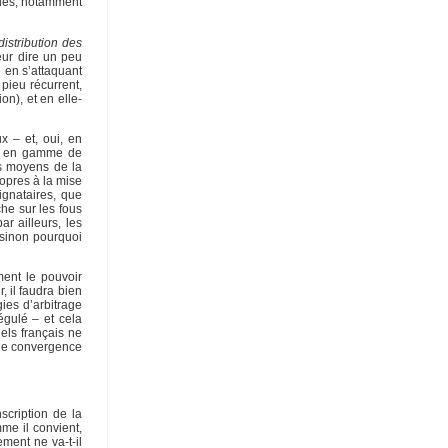
lles, notamment
istribution des
leur dire un peu
e en s’attaquant
pieu récurrent,
n), et en elle-
x – et, oui, en
ée en gamme de
es moyens de la
ropres à la mise
ignataires, que
he sur les fous
r ailleurs, les
t sinon pourquoi
ment le pouvoir
 il faudra bien
ies d’arbitrage
égulé – et cela
nels français ne
ande convergence
scription de la
mme il convient,
ment ne va-t-il