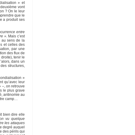
ialisation » et
a deuxième vont
ion ? On le leur
omprendre que le
e a produit ses
ncurrence entre
re ».
Mais c’est
, au sens de la
es et celles des
sation, par une
tion des flux de
roite), tenir le
’alors, dans un
des structures,
ondialisation »
ent qu’avec leur
» –, on retrouve
s le plus grave
sé, antinomie au
votre camp…
t bien dire elle
-on vu quelque
tre les attaques
 le degré auquel
 des périls qui