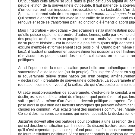
Or, tout dans cette affaire se joue dans le prédicat qu’on adjoint au c
peuple, et non de la souveraineté
du
peuple. Il faut parler de la souve
d’un constat brut qui imposerait irrévocablement sa factualité. L’un
Spinoza qui prend soin de remarquer que
« la nature ne crée pas de p
Qui permet d’abord d’en finir avec la naturalité de la nation, quand ça
renouveler et de se transformer par l’adjonction d’éléments d’abord jugé
Mais l’intégration « au-dedans » des étrangers est la manifestation pour a
qu’elle puisse également prendre d’autres formes, celle par exemple d’
des peuples antérieurs en un peuple nouveau – mais évidemment sous cert
de sa propre histoire – car la nation n’a pas été toujours déjà donnée 
exclure d’emblée et formellement cette possibilité. Quand bien même l’hi
faux), il faudrait singulièrement sous-estimer les possibilités de l’histoi
rétroviseur. Les peuples sont des entités collectives en constants 
politiques.
Aussi l’époque de la mondialisation pose-t-elle une authentique que
souveraineté et de la nation (ou du peuple). Et plus précisément en sug
la souveraineté dérive d’une nation (ou d’un peuple) antérieuremen
« déclaration » préalable de souveraineté collective. La souveraineté 
(ou nation, comme on voudra) la collectivité qui s’est posée comme sou
Or cette position-assertion de souveraineté, c’est-à-dire le constat,
destin, est susceptible a priori de n’importe quel périmètre – et pas fo
soit le problème même d’un éventuel devenir politique européen. Ev
pose alors la question des facteurs historiques qui peuvent déterminer un
choses en commun. Plus exactement des manières communes. Manières po
Ce sont des manières communes qui rendent possible la déclaration d’
Jusqu’où doivent aller ces partages pour conduire à une assertion de so
qui est décidée en situation par l’histoire. Du discord fracture assuré
qu’il n’est cependant pas assez profond pour les décomposer comme te
de leurs institutions politiques. Vient pourtant parfois la division de tr