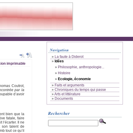
Navigation
»
La faute à Diderot
»
Idées
ion imprimable
»
Philosophie, anthropologie...
»
Histoire
»
Ecologie, économie
»
Faits et arguments
homas Coutrot,
»
Chroniques du temps qui passe
encontrée par la
»
Arts et littérature
coupable d’avoir
»
Documents
Rechercher
ent bien que la
ve fatale, faire
l’écarter. Il ne
 son talent de
mb tout ce qu’il