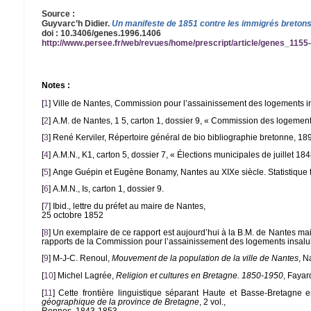
Source :
Guyvarc’h Didier.
Un manifeste de 1851 contre les immigrés breton
doi : 10.3406/genes.1996.1406
http://www.persee.fr/web/revues/home/prescript/article/genes_1
Notes :
[
1
]
Ville de Nantes, Commission pour l’assainissement des logements in
[
2
]
A.M. de Nantes, 1 5, carton 1, dossier 9, « Commission des logement
[
3
]
René Kerviler, Répertoire général de bio bibliographie bretonne, 189
[
4
]
A.M.N., K1, carton 5, dossier 7, « Élections municipales de juillet 184
[
5
]
Ange Guépin et Eugène Bonamy, Nantes au XIXe siècle. Statistique t
[
6
]
A.M.N., Is, carton 1, dossier 9.
[
7
]
Ibid., lettre du préfet au maire de Nantes,
25 octobre 1852
[
8
]
Un exemplaire de ce rapport est aujourd’hui à la B.M. de Nantes mais il
rapports de la Commission pour l’assainissement des logements insalubr
[
9
]
M-J-C. Renoul,
Mouvement de la population de la ville de Nantes
, N
[
10
]
Michel Lagrée,
Religion et cultures en Bretagne. 1850-1950
, Fayar
[
11
]
Cette frontière linguistique séparant Haute et Basse-Bretagne
géographique de la province de Bretagne
, 2 vol.,
Rennes, 1843-1853.