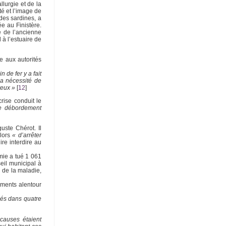
llurgie et de la
té et l’image de
des sardines, a
ée au Finistère.
e de l’ancienne
 à l’estuaire de
e aux autorités
 de fer y a fait
 la nécessité de
reux »
[
12
]
crise conduit le
ce débordement
uste Chérot. Il
 lors
« d’arrêter
ire interdire au
mie a tué 1 061
seil municipal à
n de la maladie,
ements alentour
sés dans quatre
 causes étaient