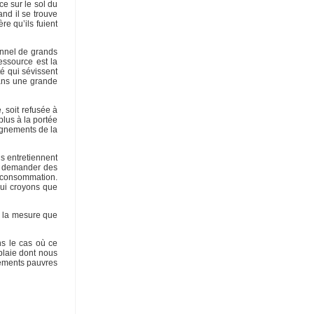
ce sur le sol du
and il se trouve
re qu’ils fuient
onnel de grands
essource est la
té qui sévissent
dans une grande
 soit refusée à
plus à la portée
eignements de la
ls entretiennent
ut demander des
a consommation.
qui croyons que
e la mesure que
ns le cas où ce
plaie dont nous
gements pauvres