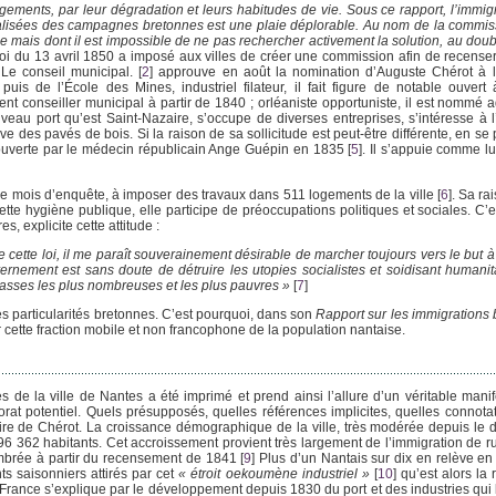
gements, par leur dégradation et leurs habitudes de vie. Sous ce rapport, l’immigr
oralisées des campagnes bretonnes est une plaie déplorable. Au nom de la commiss
ile mais dont il est impossible de ne pas rechercher activement la solution, au dou
oi du 13 avril 1850 a imposé aux villes de créer une commission afin de recense
 Le conseil municipal.
[
2
]
approuve en août la nomination d’Auguste Chérot à la
s de l’École des Mines, industriel filateur, il fait figure de notable ouvert
rement conseiller municipal à partir de 1840 ; orléaniste opportuniste, il est nommé 
uveau port qu’est Saint-Nazaire, s’occupe de diverses entreprises, s’intéresse à l
ive des pavés de bois. Si la raison de sa sollicitude est peut-être différente, en se
ouverte par le médecin républicain Ange Guépin en 1835
[
5
]
. Il s’appuie comme lu
nze mois d’enquête, à imposer des travaux dans 511 logements de la ville
[
6
]
. Sa ra
e hygiène publique, elle participe de préoccupations politiques et sociales. C’est
 explicite cette attitude :
 cette loi, il me paraît souverainement désirable de marcher toujours vers le but à 
rnement est sans doute de détruire les utopies socialistes et soidisant humanit
lasses les plus nombreuses et les plus pauvres »
[
7
]
es particularités bretonnes. C’est pourquoi, dans son
Rapport sur les immigrations
 cette fraction mobile et non francophone de la population nantaise.
de la ville de Nantes a été imprimé et prend ainsi l’allure d’un véritable manife
at potentiel. Quels présupposés, quelles références implicites, quelles connota
ire de Chérot. La croissance démographique de la ville, très modérée depuis le d
6 362 habitants. Cet accroissement provient très largement de l’immigration de r
énombrée à partir du recensement de 1841
[
9
]
Plus d’un Nantais sur dix en relève en
ts saisonniers attirés par cet
« étroit oekoumène industriel »
[
10
]
qu’est alors la 
e France s’explique par le développement depuis 1830 du port et des industries qui l