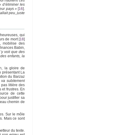
ui habitent ces
« d’éliminer les
eur pays »
[
16
]
.
allait peu, juste
lheureuses, qui
urs de mort
[
18
]
, mobilise des
finances Babin,
’y voit que des
 des enfants, la
n, la gloire de
n présentant La
rution du Barzaz
 va subitement
 pas litière des
 et frustres. En
ource de cette
our justifier sa
uveau chemin de
es. Sur le môle
rs. Mais ce sont
etteur du texte.
Si son enjeu est