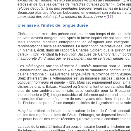
exclusivement inhérentes aux personnes victimes de l’épidémie [...]. I
étages et de tous les germes de maladies qu’elles portent »
. Cette o
refuges dégoûtants où des peuplades toujours renaissantes de Bas-Bret
Beaucoup plus tard, Morvan Lebesque, en évoquant son enfance nantais
après celui des putains [...], la médina de Sainte-Anne »
[
17
]
.
Une mise à l’index de longue durée
Chérot met en mots des préoccupations de son temps et de son milieu 
peuvent devenir dangereuses. Après la brève inquiétude politique de 18
Mais l’homme d’affaires entreprenant, en désignant une catégorie 
représentations sociales anciennes. La description péjorative des Bret
un Nantais, écrit, dans un rapport à Charles Colbert, que le Breton es
galeux »
.
[
19
]
Pendant la Révolution, Jacques de Cambry fait un portr
malpropreté d’individus qui ne se baignent, qui ne se lavent jamais, qui 
Ces stéréotypes anciens résistent à l’intérêt nouveau dont la Breta
Chateaubriand, la« celtomanie » sur fond de romantisme contribuent à l
galerie bretonne :
« La Bretagne est peut-être la province dont l’explora
Breiz d’Hersart de la Villemarqué est un immense succès ; grâce à l
conquérir honneurs et dignité »
[
23
]
. Mais cet engouement pour la matièr
clichés péjoratifs. Balzac, Flaubert ou Stendhal font un portrait plus f
plus de son ambivalence initiale, cette curiosité pour la Bretagn
« bretonnerie »
[
24
]
, image réductrice et déformée qui reprend les anci
proposition d’un retour à la terre de ces paysans déracinés. Inquiet d
fer, l’industrie le prend à son compte les idées de l’agrarisme sur la vale
Malgré la prétention initiale de son auteur, le texte de Chérot appara
ancien des représentations de l’Autre, l’étranger, se déposent les idées e
les peurs issues des crises récentes qui provoquent la construction de 
La trace de la mise à l’index d’un bouc émissaire fournit à l’historien un
En interrogeant les conditions de sa production, il cerne partiellement