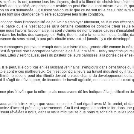
isères. Ils ont, comme tous les citoyens, droit à la liberté de choisir leur résiden
ntérêt de la société, ce principe de restriction peut être d’autant mieux invoqué, qu
n en est demandée. Or, il n’est pas douteux que ce ne soit ici le cas. C’est la misè
 ne font que changer de misère et aggraver leur triste condition.
ont donc dans l’impossibilité de pouvoir s’employer utilement, sauf le cas excepti
e, parce qu’elle n’est acquise qu’à certaine condition de domicile ; leur seule r
mme nous l’avons fait connaître, ils sont victimes de nombreuses causes d’insalubri
ans les huttes des campagnes. Enfin, ils ont, outre la tentation, toute facilité, 
absence du sens moral, à peu près étouffé chez eux, si jamais il y a été développé.
 les campagnes pour venir croupir dans la misère d’une grande cité comme la nôtre,
est là qu’elle doit s’occuper de venir en aide à leur misère. Elles y seront toujours 
s villes. Elles y seront aussi, près du pasteur de leurs paroisses, à la portée des ens
le peut, il le doit ; car en les laissant venir ainsi s’engloutir dans cette fange qu’i
le contre ces malheureux. Ce n’est point d’ailleurs au travail industriel qu’il fa
t limité, le second peut être illimité devant le vaste champ du développement de l
nd il s’agit de développer, de féconder le travail agricole, nous sommes de ceux 
e plus élevée que la nôtre ; mais nous avons dû les indiquer à la justification d
vous administrez exige que vous concertiez à cet égard avec M. le préfet, et da
lamiez d’accord près du gouvernement. Car il est urgent de porter le fer dans une 
fussent révélées à nous, dans la visite minutieuse que nous faisons de tous les lo