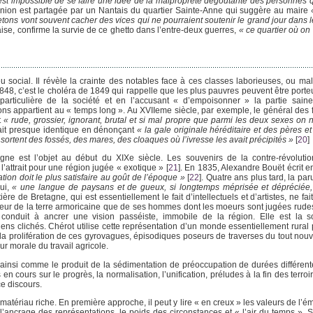
l est impossible de se faire une idée de la malpropreté dégoûtante des personnes q
pinion est partagée par un Nantais du quartier Sainte-Anne qui suggère au maire
ons vont souvent cacher des vices qui ne pourraient soutenir le grand jour dans l
e, confirme la survie de ce ghetto dans l’entre-deux guerres,
« ce quartier où on 
social. Il révèle la crainte des notables face à ces classes laborieuses, ou ma
48, c’est le choléra de 1849 qui rappelle que les plus pauvres peuvent être porte
particulière de la société et en l’accusant « d’empoisonner » la partie saine
ons appartient au « temps long ». Au XVIIeme siècle, par exemple, le général des 
t
« rude, grossier, ignorant, brutal et si mal propre que parmi les deux sexes on n
ait presque identique en dénonçant
« la gale originale héréditaire et des pères et
sortent des fossés, des mares, des cloaques où l’ivresse les avait précipités »
[
20
]
gne est l’objet au début du XIXe siècle. Les souvenirs de la contre-révolutio
’attrait pour une région jugée « exotique »
[
21
]
. En 1835, Alexandre Bouët écrit e
tion doit le plus satisfaire au goût de l’époque »
[
22
]
. Quatre ans plus tard, la pa
ui,
« une langue de paysans et de gueux, si longtemps méprisée et dépréciée,
e de Bretagne, qui est essentiellement le fait d’intellectuels et d’artistes, ne fait
latteur de la terre armoricaine que de ses hommes dont les moeurs sont jugées rudes
e conduit à ancrer une vision passéiste, immobile de la région. Elle est la s
ens clichés. Chérot utilise cette représentation d’un monde essentiellement rural p
e la prolifération de ces gyrovagues, épisodiques poseurs de traverses du tout no
ur morale du travail agricole.
ît ainsi comme le produit de la sédimentation de préoccupation de durées différent
n cours sur le progrès, la normalisation, l’unification, préludes à la fin des terroi
ce discours.
 matériau riche. En première approche, il peut y lire « en creux » les valeurs de l’ém
 l’ancrage des représentations, le poids des circonstances et « l’air du temps ». 