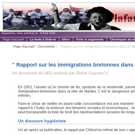
Aujourd'hui, nous sommes le :
8 Août 2026
Page d'accueil
La faute à Diderot
Idées
Faits et arguments
Chroniques du t
Page d'accueil
»
Documents
» " Rapport sur les immigrations bretonnes dans la ville 
" Rapport sur les immigrations bretonnes dans l
Un document de 1851 analysé par Didier Guyvarc’h.
En 1851, l’année où le chemin de fer, symbole de la modernité, parvi
immigrations bretonnes
dans la ville de Nantes. C’est le dangereux pri
mêmes.
Faire le choix de mettre en avant cette concomitance est une manière de
rapport à l’Autre, la violence des tensions sociales et économiques ;
peut transparaître la toile de fond des représentations sociales de long
Un discours hygiéniste
Un an après sa publication, le rappel par Chérot lui-même de son « ra