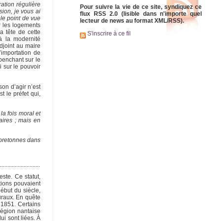
ation régulière
Pour suivre la vie de ce site, syndiquez ce
ion, je vous ai
flux RSS 2.0 (lisible dans n'importe quel
ble point de vue
lecteur de news au format XML/RSS).
r les logements
 tête de cette
S'inscrire à ce fil
 à la modernité
adjoint au maire
’importation de
 penchant sur le
i sur le pouvoir
ison d’agir n’est
 le préfet qui,
la fois moral et
aires ; mais en
 bretonnes dans
ste. Ce statut,
tions pouvaient
ébut du siècle,
uraux. En quête
 1851. Certains
région nantaise
ui sont liées. À