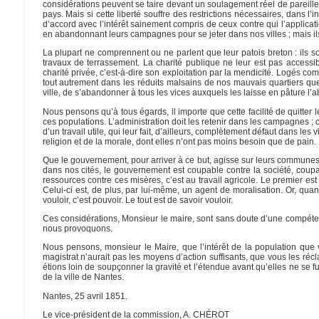
considérations peuvent se taire devant un soulagement réel de pareilles m
pays. Mais si cette liberté souffre des restrictions nécessaires, dans l’i
d’accord avec l’intérêt sainement compris de ceux contre qui l’applicatio
en abandonnant leurs campagnes pour se jeter dans nos villes ; mais ils
La plupart ne comprennent ou ne parlent que leur patois breton : ils s
travaux de terrassement. La charité publique ne leur est pas accessibl
charité privée, c’est-à-dire son exploitation par la mendicité. Logés co
tout autrement dans les réduits malsains de nos mauvais quartiers que d
ville, de s’abandonner à tous les vices auxquels les laisse en pâture l’
Nous pensons qu’à tous égards, il importe que cette facilité de quitter
ces populations. L’administration doit les retenir dans les campagnes ; c’
d’un travail utile, qui leur fait, d’ailleurs, complètement défaut dans le
religion et de la morale, dont elles n’ont pas moins besoin que de pain.
Que le gouvernement, pour arriver à ce but, agisse sur leurs communes. Il 
dans nos cités, le gouvernement est coupable contre la société, coupab
ressources contre ces misères, c’est au travail agricole. Le premier es
Celui-ci est, de plus, par lui-même, un agent de moralisation. Or, qua
vouloir, c’est pouvoir. Le tout est de savoir vouloir.
Ces considérations, Monsieur le maire, sont sans doute d’une compétenc
nous provoquons.
Nous pensons, monsieur le Maire, que l’intérêt de la population que 
magistrat n’aurait pas les moyens d’action suffisants, que vous les réc
étions loin de soupçonner la gravité et l’étendue avant qu’elles ne se 
de la ville de Nantes.
Nantes, 25 avril 1851.
Le vice-président de la commission, A. CHÉROT