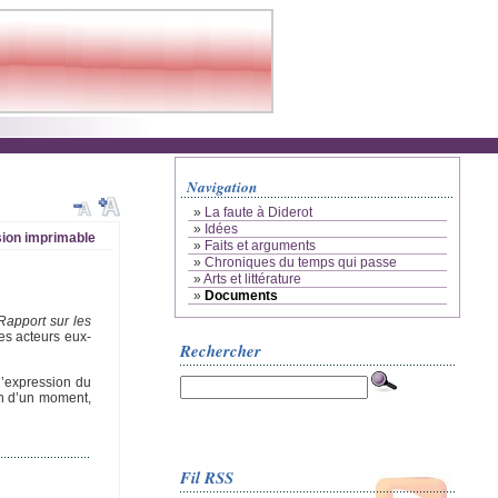
Navigation
»
La faute à Diderot
»
Idées
ion imprimable
»
Faits et arguments
»
Chroniques du temps qui passe
»
Arts et littérature
»
Documents
Rapport sur les
es acteurs eux-
Rechercher
l’expression du
on d’un moment,
Fil RSS