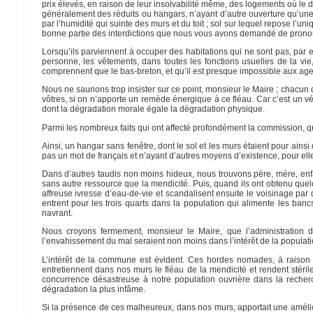
prix élevés, en raison de leur insolvabilité même, des logements où le d
généralement des réduits ou hangars, n’ayant d’autre ouverture qu’une 
par l’humidité qui suinte des murs et du toit ; sol sur lequel repose l’u
bonne partie des interdictions que nous vous avons demandé de prononc
Lorsqu’ils parviennent à occuper des habitations qui ne sont pas, par 
personne, les vêtements, dans toutes les fonctions usuelles de la vi
comprennent que le bas-breton, et qu’il est presque impossible aux agen
Nous ne saurions trop insister sur ce point, monsieur le Maire ; chacun de
vôtres, si on n’apporte un remède énergique à ce fléau. Car c’est un v
dont la dégradation morale égale la dégradation physique.
Parmi les nombreux faits qui ont affecté profondément la commission, que
Ainsi, un hangar sans fenêtre, dont le sol et les murs étaient pour ains
pas un mot de français et n’ayant d’autres moyens d’existence, pour elles
Dans d’autres taudis non moins hideux, nous trouvons père, mère, enf
sans autre ressource que la mendicité. Puis, quand ils ont obtenu que
affreuse ivresse d’eau-de-vie et scandalisent ensuite le voisinage par d
entrent pour les trois quarts dans la population qui alimente les ba
navrant.
Nous croyons fermement, monsieur le Maire, que l’administration d
l’envahissement du mal seraient non moins dans l’intérêt de la population
L’intérêt de la commune est évident. Ces hordes nomades, à raison 
entretiennent dans nos murs le fléau de la mendicité et rendent stériles 
concurrence désastreuse à notre population ouvrière dans la recherch
dégradation la plus infâme.
Si la présence de ces malheureux, dans nos murs, apportait une amélior