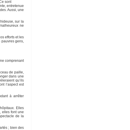
 Ce sont
nte, entretenue
ides. Aussi, une
hideuse, sur la
s malheureux ne
s efforts et les
s pauvres gens,
s, ne comprenant
ceau de paille,
longer dans une
éleraient qu’ils
nt l’aspect est
dant à arrêter
hôpitaux. Elles
, elles font une
spectacle de la
rtés ; bien des