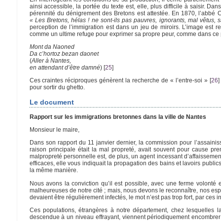
ainsi accessible, la portée du texte est, elle, plus difficile à saisir. D
pérennité du dénigrement des Bretons est attestée. En 1870, l’abbé 
« Les Bretons, hélas ! ne sont-ils pas pauvres, ignorants, mal vêtus,
perception de l’immigration est dans un jeu de miroirs. L’image est r
comme un ultime refuge pour exprimer sa propre peur, comme dans ce pr
Mont da Naoned
Da c’hortoz bezan daonet
(
Aller à Nantes,
en attendant d’être damné
)
[
25
]
Ces craintes réciproques génèrent la recherche de « l’entre-soi »
[
26
]
pour sortir du ghetto.
Le document
Rapport sur les immigrations bretonnes dans la ville de Nantes
Monsieur le maire,
Dans son rapport du 11 janvier dernier, la commission pour l’assainiss
raison principale était la mal propreté, avait souvent pour cause pr
malpropreté personnelle est, de plus, un agent incessant d’affaissement
efficaces, elle vous indiquait la propagation des bains et lavoirs publ
la même manière.
Nous avons la conviction qu’il est possible, avec une ferme volonté 
malheureuses de notre cité ; mais, nous devons le reconnaître, nos esp
devaient être régulièrement infectés, le mot n’est pas trop fort, par c
Ces populations, étrangères à notre département, chez lesquelles l
descendue à un niveau effrayant, viennent périodiquement encombrer no