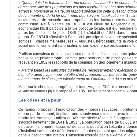
« Quelquefois les habitants font eux-mêmes l’insalubrité de certains lo
dans notre ville des populations les plus misérables et les plus dém
adressé, Monsieur le Maire, un rapport spécial sur cette question diffic
de l’humanité et de la loi dont nous poursuivons l’application »
[
1
]
La l
insalubres et de prescrire aux propriétaires les travaux nécessaires.
commission. Né à Nantes en 1812, il est élève de Polytechnique, pui
économique
[
3
]
. Il participe à la vie politique locale, est élu réguliè
après les élections de juillet 1848
[
4
]
. Il s’établit en 1857 dans le no
guano. En 1874 il s’installe à Paris où il participe à l’aventure spéculat
sort des « classes malheureuses », Auguste Chérot emprunte la voie 
social que lui confèrent sa formation et son expérience professionnelle.
Partisan convaincu de « l’assainissement », il n’hésite pas, après qui
pas la seule philanthropie ; comme pour beaucoup de prosélytes de cett
recevant en 1852 les rapports de la commission des logements insalubres,
« Malgré toutes les difficultés qu’entraîne nécessairement l’exécution de
d’amélioration hygiénique qu’elle s’est proposée. La pensée du gouve
même temps de s’occuper effectivement de l’amélioration du sort des c
Mais, sur le chemin du progrès pour tous, Auguste Chérot a rencontré l
la ville de Nantes
[
8
]
il a proposé en 1851 un traitement « spécial » pour
Les crises et la peur
Ce rapport proposant l’éradication des « hordes sauvages » bretonnes 
donné par le support, implique une connivence minimum avec le lector
rendre les Nantais du milieu du XIXeme siècle réceptifs à l’argumenta
s’accroît nettement de 1841 à 1851. La population passe de 83 681 à 9
de travail, ils forment l’essentiel de cette « population flottante » d
s’installent sans doute définitivement, d’autres ne sont que des migran
dans le bastion rural breton. L’attraction exercée par la sixième ville d