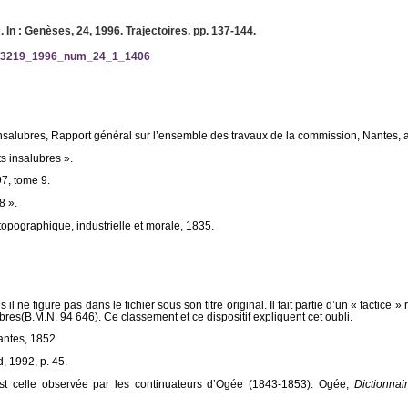
s
. In : Genèses, 24, 1996. Trajectoires. pp. 137-144.
155-3219_1996_num_24_1_1406
salubres, Rapport général sur l’ensemble des travaux de la commission, Nantes, a
s insalubres ».
7, tome 9.
8 ».
opographique, industrielle et morale, 1835.
 ne figure pas dans le fichier sous son titre original. Il fait partie d’un « factice »
es(B.M.N. 94 646). Ce classement et ce dispositif expliquent cet oubli.
antes, 1852
d, 1992, p. 45.
 est celle observée par les continuateurs d’Ogée (1843-1853). Ogée,
Dictionnai