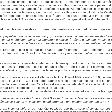
res de coton comme moteur de l’industrialisation. Elles entraînent l’essor de la méta
e nombre d’emplois, est celle des conserveries. Elle contribue à fonder la personnali
 Joseph Colin, qui a appliqué le procédé de Nicolas Appert à la « mise en boîte » 
oissons et de légumes, tout d’abord dans la ville, puis sur le littoral de la Vend
ère, contribuent, entre autres effets, à faire de la plus grande ville francophon
 bretonnante, l’Ouest de la péninsule au delà d’une ligne allant de Plouhá au Nord
t hiver, les responsables du bureau de bienfaisance font part de leur inquiétud
 y ayant leur domicile de secours [...]. La suppression forcée des travaux de chemin
oi, et qui se trouvent, avec leur nombreuse famille, à défaut d’ouvrage, réduits à
l’impossibilité de remédier à ce surcroît de misère et à cet accroissement de malheu
er 1849, alors qu’il n’est que de 7 000 en année ordinaire
[
13
]
. L’ampleur de la 
 ans plus tard par Chérot :
« Ne serait-il pas possible de mettre un frein à 
s allusions à la récente épidémie de choléra qui renforcent le plaidoyer d’Aug
par les Bas-Bretons ; ceux-ci sont un « fléau », une « plaie ». Il convient dès
ave et étendue »
, il faut passer par la seule prophylaxie pré-pasteurienne, c’est-à-d
 bien comme une clef essentielle de sa lecture. D’avril 1849 à mars 1850, l’épidé
es de la ville
[
14
]
. C’est cette géographie sociale de la maladie qui incite le con
les logements insalubres. Si le lien est établi entre l’état de l’habitat et la diffusio
 En mai 1849, le président du conseil de salubrité
récise sur une maison du centre de la ville où a sévi la maladie alors que les log
t manifestés les cas de choléra. Neuf Bretons, hommes et femmes, y étaient entas
 présente ici l’image de la misère, du désordre et d’une malpropreté fangeuse »
[
15
]
.
il est incontestable et de notoriété publique que dans cette circonstance, ces