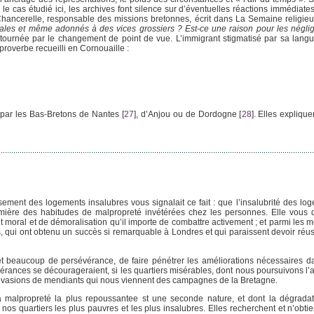
ans le cas étudié ici, les archives font silence sur d’éventuelles réactions immédiates
Chancerelle, responsable des missions bretonnes, écrit dans La Semaine religie
 sales et même adonnés à des vices grossiers ? Est-ce une raison pour les négli
etournée par le changement de point de vue. L’immigrant stigmatisé par sa langue 
overbe recueilli en Cornouaille :
par les Bas-Bretons de Nantes
[
27
]
, d’Anjou ou de Dordogne
[
28
]
. Elles expliqu
ement des logements insalubres vous signalait ce fait : que l’insalubrité des log
emière des habitudes de malpropreté invétérées chez les personnes. Elle vous d
 moral et de démoralisation qu’il importe de combattre activement ; et parmi les m
ics, qui ont obtenu un succès si remarquable à Londres et qui paraissent devoir ré
et beaucoup de persévérance, de faire pénétrer les améliorations nécessaires d
érances se décourageraient, si les quartiers misérables, dont nous poursuivons l’
es invasions de mendiants qui nous viennent des campagnes de la Bretagne.
a malpropreté la plus repoussantee st une seconde nature, et dont la dégrada
s quartiers les plus pauvres et les plus insalubres. Elles recherchent et n’obti