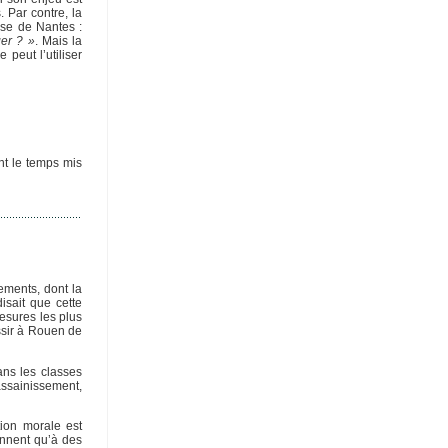
. Par contre, la
use de Nantes :
ger ? »
. Mais la
peut l’utiliser
ent le temps mis
ements, dont la
isait que cette
esures les plus
ussir à Rouen de
ans les classes
assainissement,
tion morale est
ennent qu’à des