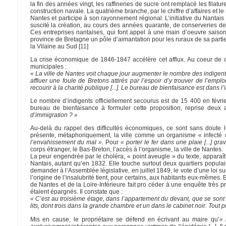
la fin des années vingt, les raffineries de sucre ont remplacé les filatu
construction navale. La quatrième branche, par le chiffre d’affaires et l
Nantes et participe à son rayonnement régional. L’initiative du Nantais
suscité la création, au cours des années quarante, de conserveries de p
Ces entreprises nantaises, qui font appel à une main d’oeuvre saisonni
province de Bretagne un pôle d’aimantation pour les ruraux de sa partie
la Vilaine au Sud
[
11
]
La crise économique de 1846-1847 accélère cet afflux. Au coeur de ce
municipales :
« La ville de Nantes voit chaque jour augmenter le nombre des indigents,
affluer une foule de Bretons attirés par l’espoir d’y trouver de l’empl
recourir à la charité publique [...]. Le bureau de bienfaisance est dans 
Le nombre d’indigents officiellement secourus est de 15 400 en févri
bureau de bienfaisance à formuler cette proposition, reprise deux
d’immigration ? »
Au-delà du rappel des difficultés économiques, ce sont sans doute le
présente, métaphoriquement, la ville comme un organisme « infecté » 
l’envahissement du mal »
. Pour
« porter le fer dans une plaie [...] gr
corps étranger, le Bas-Breton, l’accès à l’organisme, la ville de Nantes.
La peur engendrée par le choléra, « point aveugle » du texte, apparaît
Nantais, autant qu’en 1832. Elle touche surtout deux quartiers populair
demander à l’Assemblée législative, en juillet 1849, le vote d’une loi sur 
l’origine de l’insalubrité tient, pour certains, aux habitants eux-mêmes.
de Nantes et de la Loire-Inférieure fait pro céder à une enquête très p
étaient épargnés. Il constate que :
« C’est au troisième étage, dans l’appartement du devant, que se son
lits, dont trois dans la grande chambre et un dans le cabinet noir. Tout
Mis en cause, le propriétaire se défend en écrivant au maire qu’
« 