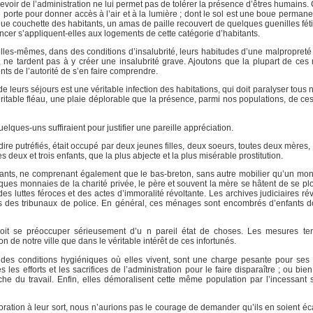
evoir de l’administration ne lui permet pas de tolérer la présence d’êtres humains.
porte pour donner accès à l’air et à la lumière ; dont le sol est une boue permane
nique couchette des habitants, un amas de paille recouvert de quelques guenilles fét
er s’appliquent-elles aux logements de cette catégorie d’habitants.
elles-mêmes, dans des conditions d’insalubrité, leurs habitudes d’une malpropreté 
e, ne tardent pas à y créer une insalubrité grave. Ajoutons que la plupart de ce
ts de l’autorité de s’en faire comprendre.
 leurs séjours est une véritable infection des habitations, qui doit paralyser tous no
éritable fléau, une plaie déplorable que la présence, parmi nos populations, de ce
lques-uns suffiraient pour justifier une pareille appréciation.
i dire putréfiés, était occupé par deux jeunes filles, deux soeurs, toutes deux mère
 deux et trois enfants, que la plus abjecte et la plus misérable prostitution.
ants, ne comprenant également que le bas-breton, sans autre mobilier qu’un mon
lques monnaies de la charité privée, le père et souvent la mère se hâtent de se p
es luttes féroces et des actes d’immoralité révoltante. Les archives judiciaires rév
ncs des tribunaux de police. En général, ces ménages sont encombrés d’enfants do
oit se préoccuper sérieusement d’u n pareil état de choses. Les mesures ten
 de notre ville que dans le véritable intérêt de ces infortunés.
des conditions hygiéniques où elles vivent, sont une charge pesante pour ses 
les efforts et les sacrifices de l’administration pour le faire disparaître ; ou bien
e du travail. Enfin, elles démoralisent cette même population par l’incessant 
ation à leur sort, nous n’aurions pas le courage de demander qu’ils en soient éca