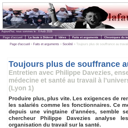
Aujourd'hui, nous sommes le :
6 Août 2026
Page d'accueil
La faute à Diderot
Idées
Faits et arguments
Chroniques du t
Page d'accueil
»
Faits et arguments
»
Société
» Toujours plus de souffrance au travai
Toujours plus de souffrance au
Entretien avec Philippe Davezies, en
médecine et santé au travail à l’unive
(Lyon 1)
Produire plus, plus vite. Les exigences de re
les salariés comme les fonctionnaires. Ce 
depuis une vingtaine d’années, semble se
chercheur Philippe Davezies analyse le
organisation du travail sur la santé.