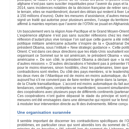
afghane n’est pas sans susciter inquiétudes pour l’avenir du pays et la 
2014, sans incidences notables de la décision française de retirer ses 
le terrain, elles se maintiendront, durant des délais qui restent à fixer. 
à 150 millions d’euros). Outre les mesures d‘assistance, d’autres mesu
signé un traité qui autorise pour plusieurs années, l’usage du territoi
affirmé à maintes reprises que l’avenir de l’OTAN se jouait en Afghanist
Un basculement vers la région Asie-Pacifique et le Grand Moyen-Orient
L’expérience afghane n’est pas sans susciter réflexions chez les me
réflexion d’autant plus vive lorsque l’on sait que cette guerre a été init
politique militaire américaine actuelle s’inspire de la « Quadrianal
président Obama, sous l’intitulé « New strategic guidance ». Cette poli
Orient. C’est dans ces deux directions que les états-Unis souhaitent voi
organisant ce Sommet sur le sol américain, le président Obama « voulai
américaine ». De son côté, le président Obama a déclaré que « la mis
d’autres missions ». D’autres déclarations n’hésitent pas à présenter 
pour le moins réserves, sinon hostilités, chez les partenaires, bien que
contradictions sont réelles. Du côté des pays membres, si le leadersh
les deux rives de l’Atlantique est de moins en moins automatique, du fa
aujourd’hui s’il ne convient pas de faire rentrer le génie dans la lampe, p
de la Charte transatlantique. L’accord est moins automatique du fait auss
tendances, centrifuges, centripètes se manifestent, souvent simultanément,
des coopérations avec plusieurs pays de différents continents (partenari
Ces coopérations n’ont guère dépassé le stade du principe et sont p
mesures ont été envisagées dans une démarche qui rejoint sur le fond 
à moduler leur intervention directe au fil des événements. Même conçu 
Une organisation surannée
Il semble important de discerner les contradictions spécifiques de l
problèmes, en particulier ceux qui sont abordés lors du sommet de Chic