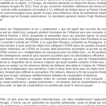
stabilité de la région. à Chicago, de manière générale le retrait des forces combatt
propres troupes fin 2012. Pour ce qui concerne l’évolution ultérieure des forces d
Le coût de cette assistance est évalué à 4,1 milliards de dollars (pour la France l’éval
res sont envisagées pour garder le pays sous influence. Ainsi les présidents Obam
re afghan par les troupes américaines. Le secrétaire général, Anders Fogh Rasmusse
an.
mbres de l’Organisation et les « partenaires » qui ont signé des accords de co
iée par les états-Unis, lesquels pilotent l’évolution de l’Alliance vers une nouvelle c
 Defense Review » 2010, actualisée et présentée dans ses grandes lignes en janv
tique traduit au plan stratégique un déploiement dans la région Asie-Pacifique et 
r s’orienter l’activité de l’OTAN. à ce sujet Ben Rhodes, conseiller au Pentagone, 
t montrer à quel point les états-Unis intègrent l’OTAN dans les projets d’avenir 
sion historique de l’OTAN en Europe était désormais accomplie et qu’elle se de
l’OTAN comme un « multiplicateur de puissance pour les états-Unis ; un tel positio
 les divergences soient le plus souvent occultées dans les déclarations officielles.
ip américain ne semble pas poser de problèmes majeurs, au sein de l’Organisation,
it de la disparition de la menace majeure qui avait soudée certains d’entre eux. I
our se replier sur les missions strictes de défense des alliés à l’origine de l’Allianc
i de la multiplication des membres. Celle-ci dilue leurs liens avec les états-Unis. 
 rendant plus difficile la perception. Par ailleurs, depuis la fin de la guerre froid
at pour la paix ;dialogue méditerranéen initiative de coopération d’Istanbul).
eu fiables. Pourtant un chapitre entier du concept stratégique y est consacré 
la vision américaine « global partnership », en tendant, tout en rassemblant un 
à la carte, ce type de coopérations ne semble pas avoir le vent en poupe.
’OTAN, en lien avec les rapports internationaux, car elles conditionnent l’appro
ago. C’est le cas en particulier du bouclier antimissile, voulu et dirigé par les