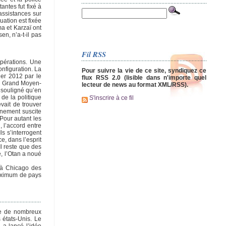
antes fut fixé à
’assistances sur
uation est fixée
a et Karzaï ont
n, n’a-t-il pas
Fil RSS
opérations. Une
onfiguration. La
Pour suivre la vie de ce site, syndiquez ce
ier 2012 par le
flux RSS 2.0 (lisible dans n'importe quel
au Grand Moyen-
lecteur de news au format XML/RSS).
a souligné qu’en
de la politique
S'inscrire à ce fil
vait de trouver
nnement suscite
 Pour autant les
 l’accord entre
ls s’interrogent
e, dans l’esprit
Il reste que des
e, l’Otan a noué
; à Chicago des
maximum de pays
che de nombreux
 états-Unis. Le