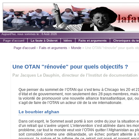
Aujourd'hui, nous sommes le :
6 Août 2026
Page d'accueil
La faute à Diderot
Idées
Faits et arguments
Chroniques du t
Page d'accueil
»
Faits et arguments
»
Monde
» Une OTAN "rénovée" pour quels obje
Une OTAN "rénovée" pour quels objectifs ?
Par Jacques Le Dauphin, directeur de l’Institut de documentation 
Que penser du sommet de l’OTAN qui s’est tenu à Chicago les 20 et 21
d’état et de gouvernement, non seulement des 28 pays membres, mais au
la volonté de promouvoir une nouvelle alliance transatlantique, qui, outr
s’agit de faire de l’OTAN un acteur clé de la vie internationale.
Le bourbier afghan
Dans cet esprit, le Sommet avait porté à son ordre du jour la situation
d’un retrait qui s’avère urgent. L’intervention s’est abîmée dans les 
problème, car tout le monde veut voir l’OTAN quitter l’Afghanistan au pl
soit considéré comme une débandade, un échec portant atteinte à la 
pourquoi, la nature et le rythme de ce retrait ont posé et posent en