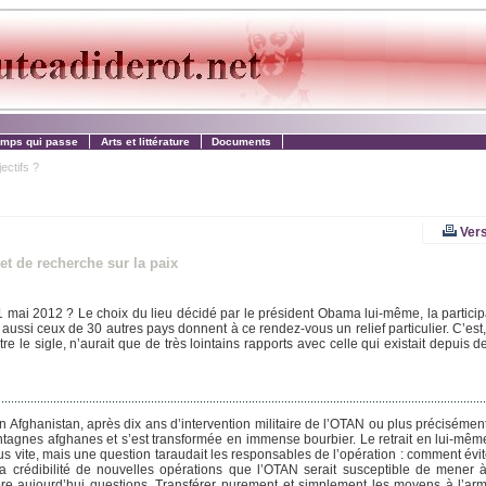
emps qui passe
Arts et littérature
Documents
ctifs ?
Vers
et de recherche sur la paix
 mai 2012 ? Le choix du lieu décidé par le président Obama lui-même, la particip
ssi ceux de 30 autres pays donnent à ce rendez-vous un relief particulier. C’est
e le sigle, n’aurait que de très lointains rapports avec celle qui existait depuis d
 en Afghanistan, après dix ans d’intervention militaire de l’OTAN ou plus préciséme
montagnes afghanes et s’est transformée en immense bourbier. Le retrait en lui-mêm
us vite, mais une question taraudait les responsables de l’opération : comment évite
crédibilité de nouvelles opérations que l’OTAN serait susceptible de mener à 
core aujourd’hui questions. Transférer purement et simplement les moyens à l’arm