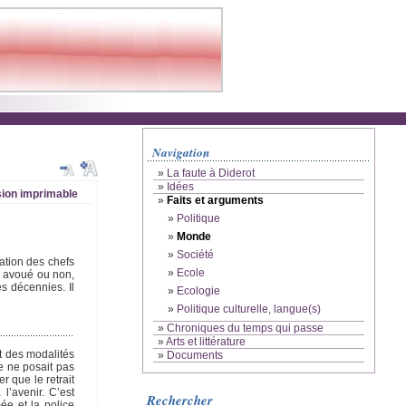
Navigation
»
La faute à Diderot
»
Idées
ion imprimable
»
Faits et arguments
»
Politique
»
Monde
»
Société
ation des chefs
»
Ecole
, avoué ou non,
es décennies. Il
»
Ecologie
»
Politique culturelle, langue(s)
»
Chroniques du temps qui passe
»
Arts et littérature
nt des modalités
»
Documents
e ne posait pas
r que le retrait
l’avenir. C’est
Rechercher
ée et la police