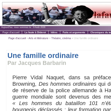
Aujourd'hui, nous sommes le :
9 Août 2026
Page d'accueil
La faute à Diderot
Idées
Faits et arguments
Chroniques du t
Page d'accueil
»
Arts et littérature
»
Théatre, cinéma
» Une famille ordinaire
Une famille ordinaire
Par Jacques Barbarin
Pierre Vidal Naquet, dans sa préface
Browning,
Des hommes ordinaires
qui d
de réserve de la police allemande à 
guerre mondiale sont devenus des meu
« Les hommes du bataillon 101 n’ét
bourgeois déclassés ; leur formation par 