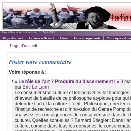
Aujourd'hui, nous sommes le :
10 Août 2026
Page d'accueil
La faute à Diderot
Idées
Faits et arguments
Chroniques du t
Page d'accueil
Poster votre commentaire
Votre réponse à :
8 ma
« Le rôle de l’art ? Produire du discernement ! »
par
Eric Le Lann
Le consumérisme culturel et les nouvelles technologies 
chevaux de bataille de ce philosophe atypique pour qui i
défendre l’art et la culture. L’oeil : Philosophe, directeur d
l’Institut de recherche et d’innovation du Centre Pompid
analysez les conséquences du consumérisme dans le 
culturel. Quelles sont-elles ? Bernard Stiegler : Dans l’art
culture, comme dans tous les domaines, le consommate