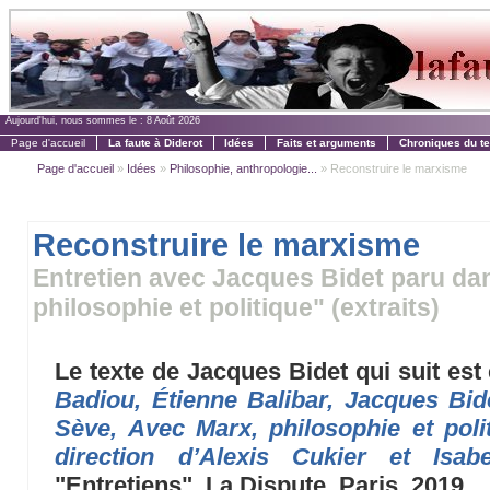
Aujourd'hui, nous sommes le :
8 Août 2026
Page d'accueil
La faute à Diderot
Idées
Faits et arguments
Chroniques du t
Page d'accueil
»
Idées
»
Philosophie, anthropologie...
» Reconstruire le marxisme
Reconstruire le marxisme
Entretien avec Jacques Bidet paru dan
philosophie et politique" (extraits)
Le texte de Jacques Bidet qui suit est
Badiou, Étienne Balibar, Jacques Bid
Sève, Avec Marx, philosophie et poli
direction d’Alexis Cukier et Isab
"Entretiens", La Dispute, Paris, 2019.