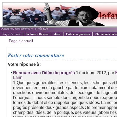
Aujourd'hui, nous sommes le :
6 Août 2026
Page d'accueil
La faute à Diderot
Idées
Faits et arguments
Chroniques du t
Page d'accueil
Poster votre commentaire
Votre réponse à :
17 octobre 2012, par
Renouer avec l’idée de progrès
Lann
1-Quelques généralités Les sciences, les techniques et 
reviennent en force à gauche par le biais notamment de
questions environnementales, de l’écologie, de l’agricul
l’énergie... Il nous semble donc urgent de nous réappropr
termes du débat et de rappeler quelques idées. La notio
progrès présente deux grands aspects : le premier appar
champ des idées, de la politique, des valeurs (abolir l’e