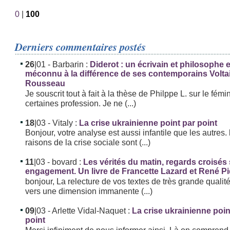
0
|
100
Derniers commentaires postés
26
|01
- Barbarin :
Diderot : un écrivain et philosophe
méconnu à la différence de ses contemporains Volta
Rousseau
Je souscrit tout à fait à la thèse de Philppe L. sur le fémi
certaines profession. Je ne (...)
18
|03
- Vitaly :
La crise ukrainienne point par point
Bonjour, votre analyse est aussi infantile que les autres. 
raisons de la crise sociale sont (...)
11
|03
- bovard :
Les vérités du matin, regards croisés
engagement. Un livre de Francette Lazard et René P
bonjour, La relecture de vos textes de très grande qualit
vers une dimension immanente (...)
09
|03
- Arlette Vidal-Naquet :
La crise ukrainienne poin
point
Merci infiniment de nous informer ainsi. Là on comprend,