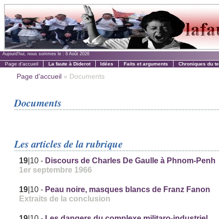
Aujourd'hui, nous sommes le :
6 Août 2026
Page d'accueil
La faute à Diderot
Idées
Faits et arguments
Chroniques du t
Page d'accueil
» Documents
Documents
Les articles de la rubrique
19
|10
-
Discours de Charles De Gaulle à Phnom-Penh
1er septembre 1966
19
|10
-
Peau noire, masques blancs de Franz Fanon
Extraits de la conclusion
19
|10
-
Les dangers du complexe militaro-industriel