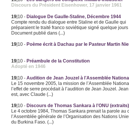
Discours du Président Eisenhower, 17 janvier 1961
19
|10
-
Dialogue De Gaulle-Staline, Décembre 1944
Compte rendu du dialogue entre Staline et de Gaulle qui
préparaient le traité franco soviétique signé quelque jours 
Document publié dans (...)
19
|10
-
Poème écrit à Dachau par le Pasteur Martin Ni
19
|10
-
Préambule de la Constitution
Adopté en 1946
19
|10
-
Audition de Jean Jouzel à l’Assemblée Nationa
Le 15 novembre 2005, la mission de l’Assemblée Nationa
l’effet de serre procédait à l’audition de Jean Jouzel. Jea
est, avec Claude (...)
19
|10
-
Discours de Thomas Sankara à l’ONU (extraits
Le 4 octobre 1984, Thomas Sankara prenait la parole au 
l’Assemblée générale de l’Organisation des Nations Uni
du Burkina Faso. (...)