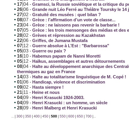
17
|04
-
Gramsci, la Russie soviétique et la critique du 
26
|06
-
Grande nuit Léo Ferré au Théâtre Toursky le 14 jui
27
|02
-
Gratuité des musées : quel bilan ?
08
|07
-
Grèce : l’affirmation d’un vote de classe...
23
|04
-
Grèce : ne laissons pas revenir la barbarie !
07
|05
-
Grèce : les trois mensonges des médias et des 
28
|02
-
Grèves et répression au Kazakhstan
22
|06
-
Griffes, de Jumana Mustafa
07
|12
-
Guerre absolue à L’Est : "Barbarossa"
05
|03
-
Guerre ou paix ?
16
|10
-
Habemus papam de Nanni Moretti
05
|12
-
Haïkus, assemblages et autres détournements
08
|04
-
Halte au développement anarchique des Central
thermiques au gaz en France
14
|03
-
Halte au totalitarisme linguistique de M. Copé !
01
|06
-
Handicap, violence et discrimination
09
|02
-
Hasta siempre !
21
|11
-
Heine et nous
04
|09
-
Henri Krasucki 1924-2003.
04
|09
-
Henri Krasucki : un homme, un siècle
28
|09
-
Henri Malberg et Henri Krasucki
...
|
300
|
350
|
400
|
450
|
500
|
550
|
600
|
650
|
700
|
...