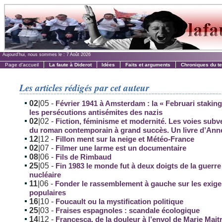
Aujourd'hui, nous sommes le :
7 Août 2026
Page d'accueil
La faute à Diderot
Idées
Faits et arguments
Chroniques du t
Les articles rédigés par cet auteur
02
|05
-
Février 1941 à Amsterdam : la « Februari staking
les persécutions antisémites des nazis
02
|02
-
Fiction, féminisme et modernité. Les voies subv
du roman contemporain à grand succès. Un livre d’Ann
12
|12
-
Fillon ment sur la neige et Météo-France
02
|07
-
Filmer une larme est un documentaire
08
|06
-
Fils de Rimbaud
25
|05
-
Fin 1983 le monde fut à deux doigts de la guerre
nucléaire
11
|06
-
Fonder le rassemblement à gauche sur les exig
populaires
16
|10
-
Foucault ou la mystification politique
25
|03
-
Fraises espagnoles : scandale écologique
14
|12
-
Francesca, de la douleur à l’envol de Marie Mait