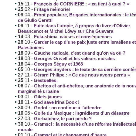
15
|11
-
François de CORNIERE : « ça tient à quoi ? »
25
|02
-
Fritage mémoriel
09
|04
-
Front populaire, Brigades internationales : le t
de Giulio Ceretti
09
|11
-
Fuite dans l’utopie, à propos du livre d’Olivier
Besancenot et Michel Löwy sur Che Guevara
14
|03
-
Fukushima, causes et conséquences
26
|10
-
Garder le cap d’une paix juste entre Israéliens e
Palestiniens
18
|09
-
Gauche radicale, c’est quand qu’on va où ?
18
|08
-
Georges Orwell et les valeurs morales
18
|04
-
Georges Séguy et 1968
05
|10
-
Georges Snyders : le texte de sa dernière confé
27
|11
-
Gérard Philipe : « Ce que nous avons perdu »
25
|11
-
Gestuelles
06
|07
-
Ghettos et anti-ghettos, une anatomie de la nouv
marginalité urbaine
03
|01
-
Gilets jaunes
10
|11
-
God save Irina Book !
30
|09
-
Godot : on continue à l’attendre
10
|06
-
Golfe du Mexique : ingrédients d’un désastre
27
|03
-
Gorbatchev, le pari perdu ?
30
|10
-
Gramsci : la nécessité d’une réforme intellectuel
morale
01
|10
-
Gramsci et le changement d’heure...