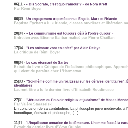
06
|11
-
« Dis Socrate, c’est quoi l’amour ? » de Nora Kreft
Par Rémi Boyer
06
|09
-
Un engagement trop méconnu : Engels, Marx et l’Irlande
Baptiste Eychart a lu « Irlande, classes ouvrières et libération na
20
|04
-
« Le communisme est toujours déjà à l’ordre du jour »
Entretien avec Etienne Balibar réalisé par Pierre Chaillan
17
|04
-
"Les animaux vont en enfer" par Alain Delaye
La critique de Rémi Boyer
08
|04
-
Le cas étonnant de Sartre
Extrait du livre « Critique de l’idéalisme philosophique. Approc
qui vient de paraître chez L’Harmattan
25
|03
-
"Soi-même comme un roi. Essai sur les dérives identitaires".
identitaires
Laurent Etre a lu le dernier livre d’Elisabeth Roudinesco
27
|01
-
"Jérusalem ou Pouvoir religieux et judaïsme" de Moses Mend
Par Valère Staraselski
En conclusion de sa contribution, La philosophie juive médiévale, à l’H
honorifique, écrivain et philosophe, (...)
11
|11
-
"L’inquiétante tentation de la démesure. L’homme face à la nat
Extrait du dernier livre d’Yvon Quiniou