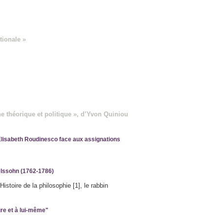
tionale »
he théorique et politique », d’Yvon Quiniou
 Élisabeth Roudinesco face aux assignations
elssohn (1762-1786)
istoire de la philosophie [1], le rabbin
ure et à lui-même"