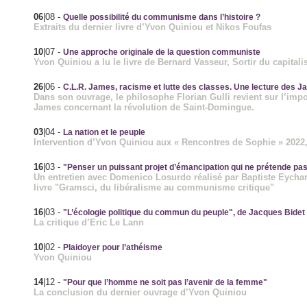
06
|08
-
Quelle possibilité du communisme dans l’histoire ?
Extraits du dernier livre d’Yvon Quiniou et Nikos Foufas
10
|07
-
Une approche originale de la question communiste
Yvon Quiniou a lu le livre de Bernard Vasseur, Sortir du capit
26
|06
-
C.L.R. James, racisme et lutte des classes. Une lecture des Ja
Dans son ouvrage, le philosophe Florian Gulli revient sur l’impo
James concernant la révolution de Saint-Domingue.
03
|04
-
La nation et le peuple
Intervention d’Yvon Quiniou aux « Rencontres de Sophie » 2022,
16
|03
-
"Penser un puissant projet d’émancipation qui ne prétende pas êt
Un entretien avec Domenico Losurdo réalisé par Baptiste Eychart
livre "Gramsci, du libéralisme au communisme critique"
16
|03
-
"L’écologie politique du commun du peuple", de Jacques Bidet
La critique d’Eric Le Lann
10
|02
-
Plaidoyer pour l’athéisme
Yvon Quiniou
14
|12
-
"Pour que l’homme ne soit pas l’avenir de la femme"
La conclusion du dernier ouvrage d’Yvon Quiniou