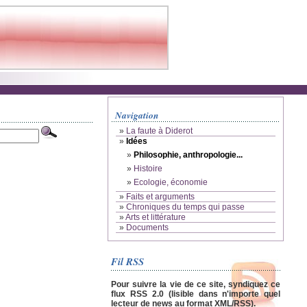
Navigation
»
La faute à Diderot
»
Idées
»
Philosophie, anthropologie...
»
Histoire
»
Ecologie, économie
»
Faits et arguments
»
Chroniques du temps qui passe
»
Arts et littérature
»
Documents
Fil RSS
Pour suivre la vie de ce site, syndiquez ce
flux RSS 2.0 (lisible dans n'importe quel
lecteur de news au format XML/RSS).