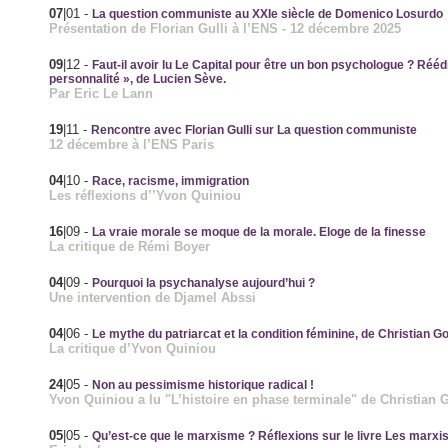
07
|01
-
La question communiste au XXIe siècle de Domenico Losurdo
Présentation de Florian Gulli à l’ENS - 12 décembre 2025
09
|12
-
Faut-il avoir lu Le Capital pour être un bon psychologue ? Rééd
personnalité », de Lucien Sève.
Par Eric Le Lann
19
|11
-
Rencontre avec Florian Gulli sur La question communiste
12 décembre à l’ENS Paris
04
|10
-
Race, racisme, immigration
Les réflexions d’’Yvon Quiniou
16
|09
-
La vraie morale se moque de la morale. Eloge de la finesse
La critique de Rémi Boyer
04
|09
-
Pourquoi la psychanalyse aujourd’hui ?
Une intervention de Djamel Abssi
04
|06
-
Le mythe du patriarcat et la condition féminine, de Christian G
La critique d’Yvon Quiniou
24
|05
-
Non au pessimisme historique radical !
Yvon Quiniou a lu "L’histoire en phase terminale" de Christian 
05
|05
-
Qu’est-ce que le marxisme ? Réflexions sur le livre Les mar