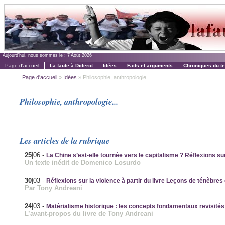
Aujourd'hui, nous sommes le :
7 Août 2026
Page d'accueil
La faute à Diderot
Idées
Faits et arguments
Chroniques du t
Page d'accueil
»
Idées
» Philosophie, anthropologie...
Philosophie, anthropologie...
Les articles de la rubrique
25
|06
-
La Chine s’est-elle tournée vers le capitalisme ? Réflexions su
Un texte inédit de Domenico Losurdo
30
|03
-
Réflexions sur la violence à partir du livre Leçons de ténèbres
Par Tony Andreani
24
|03
-
Matérialisme historique : les concepts fondamentaux revisités
L’avant-propos du livre de Tony Andreani