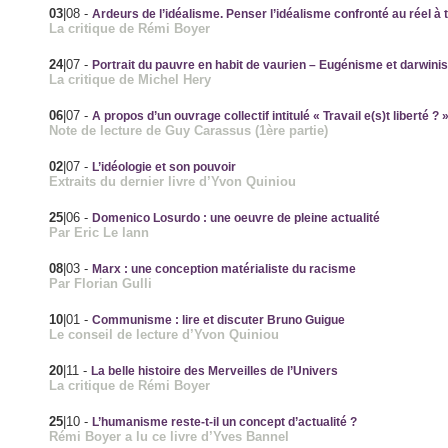
03
|08
-
Ardeurs de l’idéalisme. Penser l’idéalisme confronté au réel à 
La critique de Rémi Boyer
24
|07
-
Portrait du pauvre en habit de vaurien – Eugénisme et darwini
La critique de Michel Hery
06
|07
-
A propos d’un ouvrage collectif intitulé « Travail e(s)t liberté ? 
Note de lecture de Guy Carassus (1ère partie)
02
|07
-
L’idéologie et son pouvoir
Extraits du dernier livre d’Yvon Quiniou
25
|06
-
Domenico Losurdo : une oeuvre de pleine actualité
Par Eric Le lann
08
|03
-
Marx : une conception matérialiste du racisme
Par Florian Gulli
10
|01
-
Communisme : lire et discuter Bruno Guigue
Le conseil de lecture d’Yvon Quiniou
20
|11
-
La belle histoire des Merveilles de l’Univers
La critique de Rémi Boyer
25
|10
-
L’humanisme reste-t-il un concept d’actualité ?
Rémi Boyer a lu ce livre d’Yves Bannel