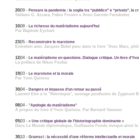
20
|09
-
Pensare la pandemia : la soglia tra “pubblico” e “privato”, la cr
Stefano G. Azzara, Fabio Frosini e Anxo Garrido Fernández
10
|08
-
La richesse du matérialisme aujourd’hui
Par Baptiste Eychart
23
|05
-
Reconstruire le marxisme
Entretien avec Jacques Bidet paru dans le livre "Avec Marx, philo
12
|04
-
Le matérialisme en questions. Dialogue critique. Un livre d’Yv
La préface de Nikos Foufas
19
|03
-
Le marxisme et la morale
Par Yvon Quiniou
30
|04
-
Dangers et impasse d’un retour au passé
Laurent Etre a lu "Retrotopia", ouvrage posthume de Zygmunt
08
|04
-
"Apologie du matérialisme"
A propos du livre d’Yvon Quiniou. Par Bernard Vasseur
05
|03
-
« Une critique globale de l’historiographie dominante »
Dans Le Monde diplomatique, Guillaume Fondu évoque ainsi le
30
|10
-
Gramsci : la nécessité d’une réforme intellectuelle et morale