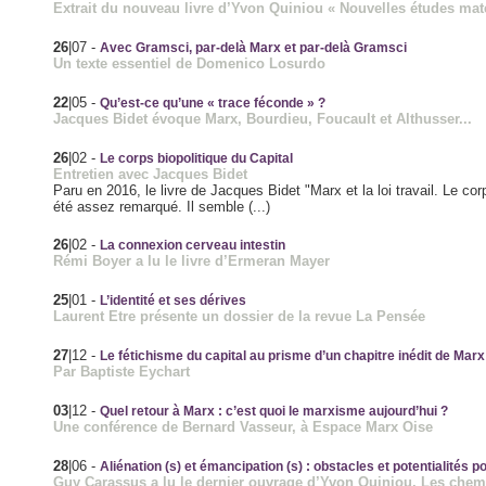
Extrait du nouveau livre d’Yvon Quiniou « Nouvelles études maté
26
|07
-
Avec Gramsci, par-delà Marx et par-delà Gramsci
Un texte essentiel de Domenico Losurdo
22
|05
-
Qu’est-ce qu’une « trace féconde » ?
Jacques Bidet évoque Marx, Bourdieu, Foucault et Althusser...
26
|02
-
Le corps biopolitique du Capital
Entretien avec Jacques Bidet
Paru en 2016, le livre de Jacques Bidet "Marx et la loi travail. Le co
été assez remarqué. Il semble (...)
26
|02
-
La connexion cerveau intestin
Rémi Boyer a lu le livre d’Ermeran Mayer
25
|01
-
L’identité et ses dérives
Laurent Etre présente un dossier de la revue La Pensée
27
|12
-
Le fétichisme du capital au prisme d’un chapitre inédit de Marx
Par Baptiste Eychart
03
|12
-
Quel retour à Marx : c’est quoi le marxisme aujourd’hui ?
Une conférence de Bernard Vasseur, à Espace Marx Oise
28
|06
-
Aliénation (s) et émancipation (s) : obstacles et potentialités
Guy Carassus a lu le dernier ouvrage d’Yvon Quiniou, Les chemi