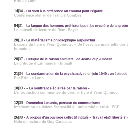
Eric Le Lann
14
|04
-
Du droit à la différence au combat pour l’égalité
Conférence atelier de Francis Combes
04
|01
-
La langue des hommes préhistoriques. Le mystère de la grotte
Le conseil de lecture de Rémi Boyer
28
|10
-
Le matérialisme philosophique aujourd’hui
Extraits du livre d’Yvon Quiniou : « De l’essence matérielle de
humain »
28
|07
-
Critique de la raison animiste , de Jean-Loup Amselle
La critique d’Emmanuel Thibault
21
|04
-
La condamnation de la psychanalyse en juin 1949 : un épisode
Par Eric Le Lann
10
|03
-
« La souffrance éclairée par la raison »
L’introduction commentée du dernier livre d’Yvon Quiniou
12
|09
-
Domenico Losurdo, penseur du communisme
Intervention de Valère Staraselki à l’université d’été du PCF
26
|08
-
A propos d’un ouvrage collectif intitulé « Travail e(s)t liberté ? 
Note de lecture de Guy Carassus